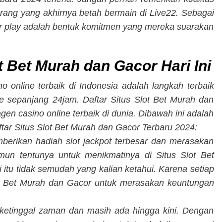
ang yang akhirnya betah bermain di Live22. Sebagai
air play adalah bentuk komitmen yang mereka suarakan
t Bet Murah dan Gacor Hari Ini
o online terbaik di Indonesia adalah langkah terbaik
ne sepanjang 24jam. Daftar Situs Slot Bet Murah dan
n casino online terbaik di dunia. Dibawah ini adalah
aftar Situs Slot Bet Murah dan Gacor Terbaru 2024:
berikan hadiah slot jackpot terbesar dan merasakan
un tentunya untuk menikmatinya di Situs Slot Bet
tu tidak semudah yang kalian ketahui. Karena setiap
t Bet Murah dan Gacor untuk merasakan keuntungan
 ketinggal zaman dan masih ada hingga kini. Dengan