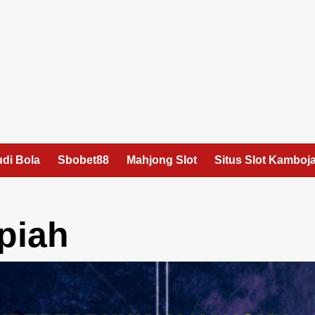
udi Bola
Sbobet88
Mahjong Slot
Situs Slot Kamboj
upiah