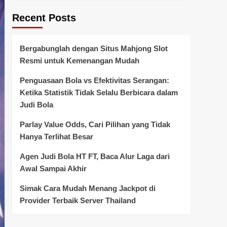
Recent Posts
Bergabunglah dengan Situs Mahjong Slot
Resmi untuk Kemenangan Mudah
Penguasaan Bola vs Efektivitas Serangan:
Ketika Statistik Tidak Selalu Berbicara dalam
Judi Bola
Parlay Value Odds, Cari Pilihan yang Tidak
Hanya Terlihat Besar
Agen Judi Bola HT FT, Baca Alur Laga dari
Awal Sampai Akhir
Simak Cara Mudah Menang Jackpot di
Provider Terbaik Server Thailand