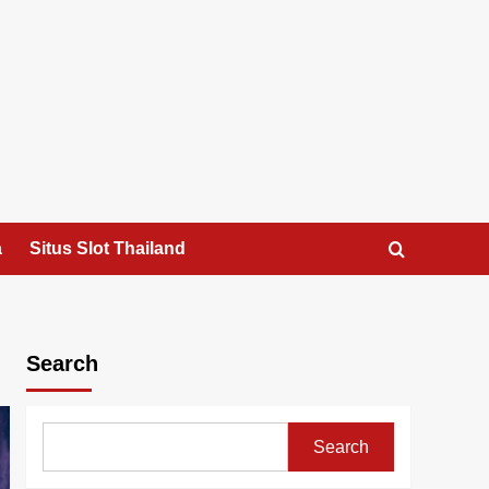
a
Situs Slot Thailand
Search
Search