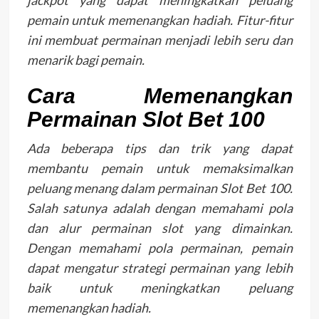
pemain untuk memenangkan hadiah. Fitur-fitur
ini membuat permainan menjadi lebih seru dan
menarik bagi pemain.
Cara Memenangkan
Permainan Slot Bet 100
Ada beberapa tips dan trik yang dapat
membantu pemain untuk memaksimalkan
peluang menang dalam permainan Slot Bet 100.
Salah satunya adalah dengan memahami pola
dan alur permainan slot yang dimainkan.
Dengan memahami pola permainan, pemain
dapat mengatur strategi permainan yang lebih
baik untuk meningkatkan peluang
memenangkan hadiah.