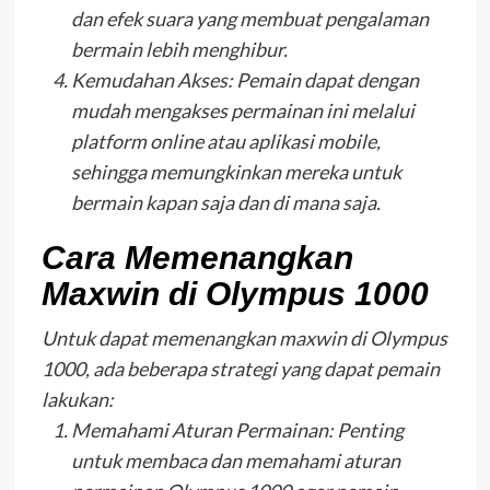
dan efek suara yang membuat pengalaman
bermain lebih menghibur.
Kemudahan Akses: Pemain dapat dengan
mudah mengakses permainan ini melalui
platform online atau aplikasi mobile,
sehingga memungkinkan mereka untuk
bermain kapan saja dan di mana saja.
Cara Memenangkan
Maxwin di Olympus 1000
Untuk dapat memenangkan maxwin di Olympus
1000, ada beberapa strategi yang dapat pemain
lakukan:
Memahami Aturan Permainan: Penting
untuk membaca dan memahami aturan