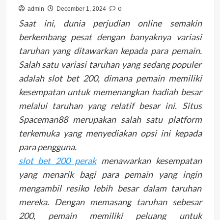
0
admin
December 1, 2024
Saat ini, dunia perjudian online semakin
berkembang pesat dengan banyaknya variasi
taruhan yang ditawarkan kepada para pemain.
Salah satu variasi taruhan yang sedang populer
adalah slot bet 200, dimana pemain memiliki
kesempatan untuk memenangkan hadiah besar
melalui taruhan yang relatif besar ini. Situs
Spaceman88 merupakan salah satu platform
terkemuka yang menyediakan opsi ini kepada
para pengguna.
slot bet 200 perak
menawarkan kesempatan
yang menarik bagi para pemain yang ingin
mengambil resiko lebih besar dalam taruhan
mereka. Dengan memasang taruhan sebesar
200, pemain memiliki peluang untuk