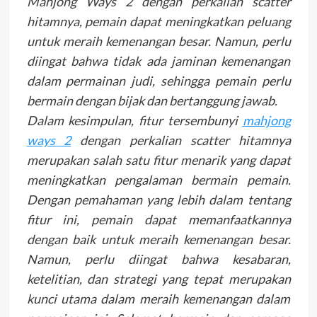
Mahjong Ways 2 dengan perkalian scatter
hitamnya, pemain dapat meningkatkan peluang
untuk meraih kemenangan besar. Namun, perlu
diingat bahwa tidak ada jaminan kemenangan
dalam permainan judi, sehingga pemain perlu
bermain dengan bijak dan bertanggung jawab.
Dalam kesimpulan, fitur tersembunyi
mahjong
ways 2
dengan perkalian scatter hitamnya
merupakan salah satu fitur menarik yang dapat
meningkatkan pengalaman bermain pemain.
Dengan pemahaman yang lebih dalam tentang
fitur ini, pemain dapat memanfaatkannya
dengan baik untuk meraih kemenangan besar.
Namun, perlu diingat bahwa kesabaran,
ketelitian, dan strategi yang tepat merupakan
kunci utama dalam meraih kemenangan dalam