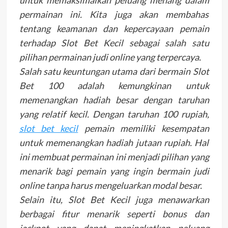
permainan ini. Kita juga akan membahas
tentang keamanan dan kepercayaan pemain
terhadap Slot Bet Kecil sebagai salah satu
pilihan permainan judi online yang terpercaya.
Salah satu keuntungan utama dari bermain Slot
Bet 100 adalah kemungkinan untuk
memenangkan hadiah besar dengan taruhan
yang relatif kecil. Dengan taruhan 100 rupiah,
slot bet kecil
pemain memiliki kesempatan
untuk memenangkan hadiah jutaan rupiah. Hal
ini membuat permainan ini menjadi pilihan yang
menarik bagi pemain yang ingin bermain judi
online tanpa harus mengeluarkan modal besar.
Selain itu, Slot Bet Kecil juga menawarkan
berbagai fitur menarik seperti bonus dan
jackpot yang dapat meningkatkan peluang