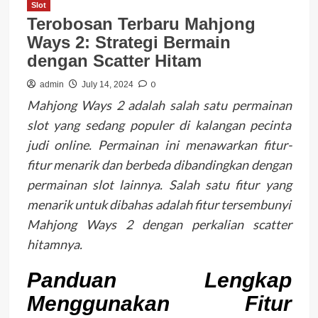
Slot
Terobosan Terbaru Mahjong
Ways 2: Strategi Bermain
dengan Scatter Hitam
0
admin
July 14, 2024
Mahjong Ways 2 adalah salah satu permainan
slot yang sedang populer di kalangan pecinta
judi online. Permainan ini menawarkan fitur-
fitur menarik dan berbeda dibandingkan dengan
permainan slot lainnya. Salah satu fitur yang
menarik untuk dibahas adalah fitur tersembunyi
Mahjong Ways 2 dengan perkalian scatter
hitamnya.
Panduan Lengkap
Menggunakan Fitur