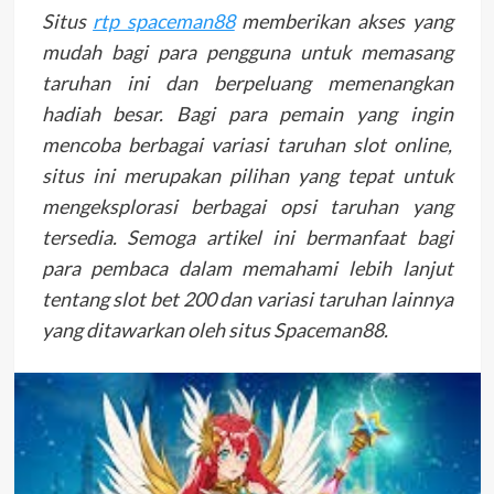
Situs
rtp spaceman88
memberikan akses yang
mudah bagi para pengguna untuk memasang
taruhan ini dan berpeluang memenangkan
hadiah besar. Bagi para pemain yang ingin
mencoba berbagai variasi taruhan slot online,
situs ini merupakan pilihan yang tepat untuk
mengeksplorasi berbagai opsi taruhan yang
tersedia. Semoga artikel ini bermanfaat bagi
para pembaca dalam memahami lebih lanjut
tentang slot bet 200 dan variasi taruhan lainnya
yang ditawarkan oleh situs Spaceman88.