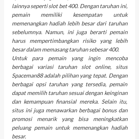
lainnya seperti slot bet 400. Dengan taruhan ini,
pemain memiliki kesempatan untuk
memenangkan hadiah lebih besar dari taruhan
sebelumnya. Namun, ini juga berarti pemain
harus mempertimbangkan risiko yang lebih
besar dalam memasang taruhan sebesar 400.
Untuk para pemain yang ingin mencoba
berbagai variasi taruhan slot online, situs
Spaceman88 adalah pilihan yang tepat. Dengan
berbagai opsi taruhan yang tersedia, pemain
dapat memilih taruhan sesuai dengan keinginan
dan kemampuan finansial mereka. Selain itu,
situs ini juga menawarkan berbagai bonus dan
promosi menarik yang bisa meningkatkan
peluang pemain untuk memenangkan hadiah
besar.