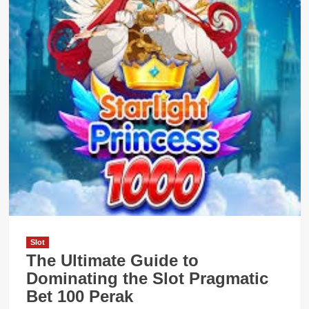
Slot
The Ultimate Guide to
Dominating the Slot Pragmatic
Bet 100 Perak