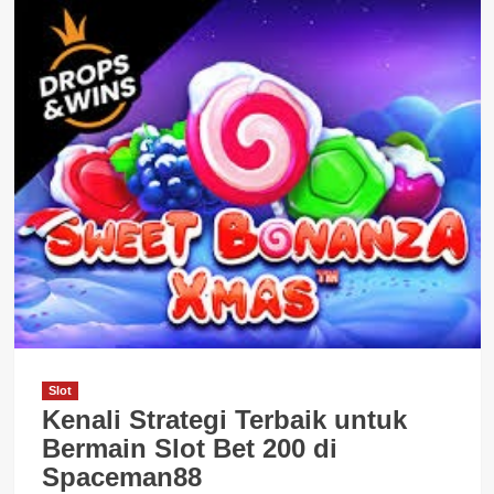
Slot
Kenali Strategi Terbaik untuk
Bermain Slot Bet 200 di
Spaceman88