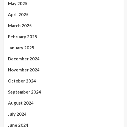
May 2025
April 2025
March 2025
February 2025
January 2025
December 2024
November 2024
October 2024
September 2024
August 2024
July 2024
June 2024