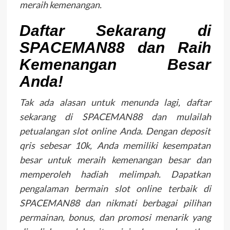
meraih kemenangan.
Daftar Sekarang di
SPACEMAN88 dan Raih
Kemenangan Besar
Anda!
Tak ada alasan untuk menunda lagi, daftar
sekarang di SPACEMAN88 dan mulailah
petualangan slot online Anda. Dengan deposit
qris sebesar 10k, Anda memiliki kesempatan
besar untuk meraih kemenangan besar dan
memperoleh hadiah melimpah. Dapatkan
pengalaman bermain slot online terbaik di
SPACEMAN88 dan nikmati berbagai pilihan
permainan, bonus, dan promosi menarik yang