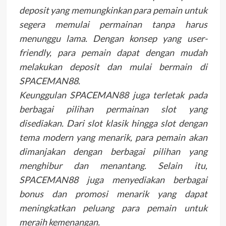
deposit yang memungkinkan para pemain untuk
segera memulai permainan tanpa harus
menunggu lama. Dengan konsep yang user-
friendly, para pemain dapat dengan mudah
melakukan deposit dan mulai bermain di
SPACEMAN88.
Keunggulan SPACEMAN88 juga terletak pada
berbagai pilihan permainan slot yang
disediakan. Dari slot klasik hingga slot dengan
tema modern yang menarik, para pemain akan
dimanjakan dengan berbagai pilihan yang
menghibur dan menantang. Selain itu,
SPACEMAN88 juga menyediakan berbagai
bonus dan promosi menarik yang dapat
meningkatkan peluang para pemain untuk
meraih kemenangan.