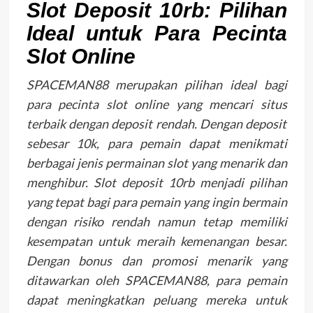
Slot Deposit 10rb: Pilihan
Ideal untuk Para Pecinta
Slot Online
SPACEMAN88 merupakan pilihan ideal bagi
para pecinta slot online yang mencari situs
terbaik dengan deposit rendah. Dengan deposit
sebesar 10k, para pemain dapat menikmati
berbagai jenis permainan slot yang menarik dan
menghibur. Slot deposit 10rb menjadi pilihan
yang tepat bagi para pemain yang ingin bermain
dengan risiko rendah namun tetap memiliki
kesempatan untuk meraih kemenangan besar.
Dengan bonus dan promosi menarik yang
ditawarkan oleh SPACEMAN88, para pemain
dapat meningkatkan peluang mereka untuk