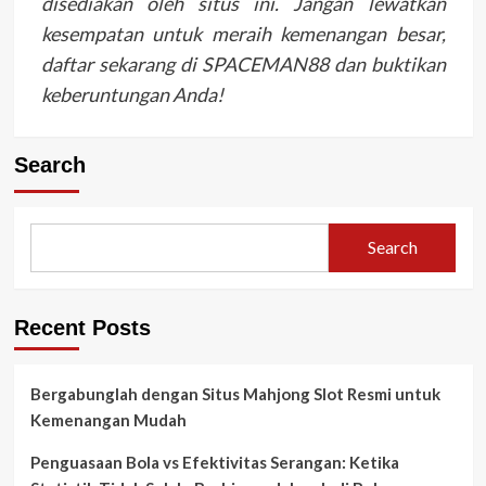
disediakan oleh situs ini. Jangan lewatkan
kesempatan untuk meraih kemenangan besar,
daftar sekarang di SPACEMAN88 dan buktikan
keberuntungan Anda!
Search
Search
Recent Posts
Bergabunglah dengan Situs Mahjong Slot Resmi untuk
Kemenangan Mudah
Penguasaan Bola vs Efektivitas Serangan: Ketika