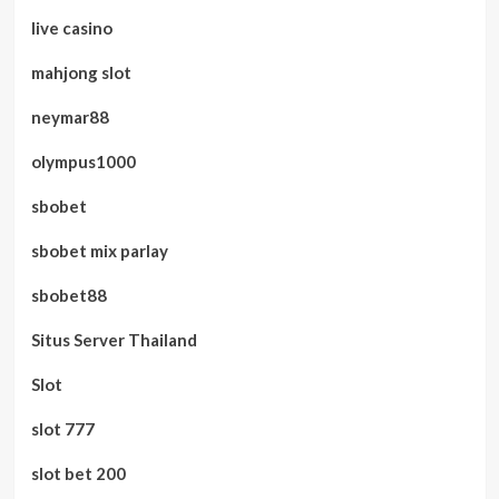
live casino
mahjong slot
neymar88
olympus1000
sbobet
sbobet mix parlay
sbobet88
Situs Server Thailand
Slot
slot 777
slot bet 200