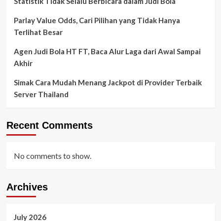
Statistik Tidak Selalu Berbicara dalam Judi Bola
Parlay Value Odds, Cari Pilihan yang Tidak Hanya
Terlihat Besar
Agen Judi Bola HT FT, Baca Alur Laga dari Awal Sampai
Akhir
Simak Cara Mudah Menang Jackpot di Provider Terbaik
Server Thailand
Recent Comments
No comments to show.
Archives
July 2026