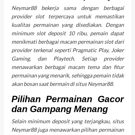
Neymar88 bekerja sama dengan berbagai
provider slot terpercaya untuk memastikan
kualitas permainan yang disediakan. Dengan
minimum slot deposit 10 ribu, pemain dapat
menikmati berbagai macam permainan slot dari
provider terkenal seperti Pragmatic Play, Joker
Gaming, dan Playtech. Setiap provider
menawarkan berbagai macam tema dan fitur
permainan yang menarik, sehingga pemain tidak
akan bosan saat bermain di situs Neymar88.
Pilihan Permainan Gacor
dan Gampang Menang
Selain minimum deposit yang terjangkau, situs
Neymar88 juga menawarkan pilihan permainan