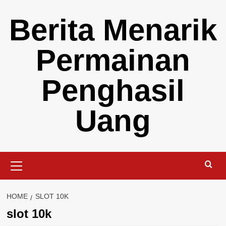
Skip
Berita Menarik
to
content
Permainan
Penghasil
Uang
Primary
Menu
HOME
SLOT 10K
slot 10k