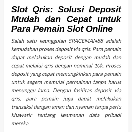
Slot Qris: Solusi Deposit
Mudah dan Cepat untuk
Para Pemain Slot Online
Salah satu keunggulan SPACEMAN88 adalah
kemudahan proses deposit via qris. Para pemain
dapat melakukan deposit dengan mudah dan
cepat melalui qris dengan nominal 10k. Proses
deposit yang cepat memungkinkan para pemain
untuk segera memulai permainan tanpa harus
menunggu lama. Dengan fasilitas deposit via
qris, para pemain juga dapat melakukan
transaksi dengan aman dan nyaman tanpa perlu
khawatir tentang keamanan data pribadi
mereka.