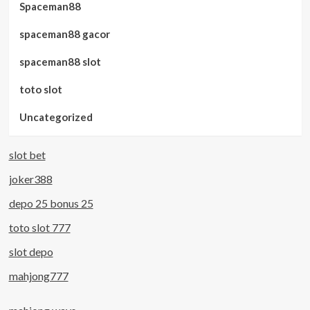
Spaceman88
spaceman88 gacor
spaceman88 slot
toto slot
Uncategorized
slot bet
joker388
depo 25 bonus 25
toto slot 777
slot depo
mahjong777