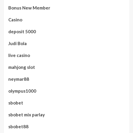
Bonus New Member
Casino
deposit 5000
Judi Bola
live casino
mahjong slot
neymar88
olympus1000
sbobet
sbobet mix parlay
sbobet88