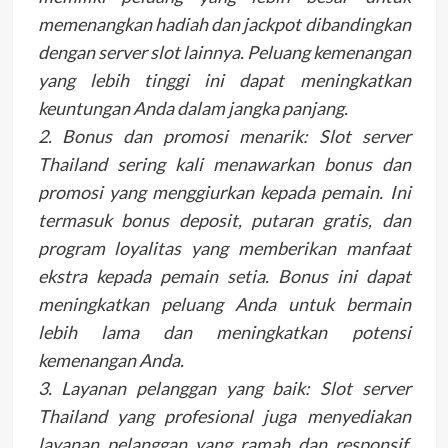
memenangkan hadiah dan jackpot dibandingkan
dengan server slot lainnya. Peluang kemenangan
yang lebih tinggi ini dapat meningkatkan
keuntungan Anda dalam jangka panjang.
2. Bonus dan promosi menarik: Slot server
Thailand sering kali menawarkan bonus dan
promosi yang menggiurkan kepada pemain. Ini
termasuk bonus deposit, putaran gratis, dan
program loyalitas yang memberikan manfaat
ekstra kepada pemain setia. Bonus ini dapat
meningkatkan peluang Anda untuk bermain
lebih lama dan meningkatkan potensi
kemenangan Anda.
3. Layanan pelanggan yang baik: Slot server
Thailand yang profesional juga menyediakan
layanan pelanggan yang ramah dan responsif.