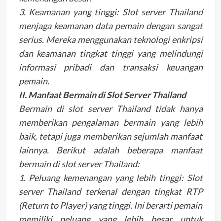
3. Keamanan yang tinggi: Slot server Thailand
menjaga keamanan data pemain dengan sangat
serius. Mereka menggunakan teknologi enkripsi
dan keamanan tingkat tinggi yang melindungi
informasi pribadi dan transaksi keuangan
pemain.
II. Manfaat Bermain di Slot Server Thailand
Bermain di slot server Thailand tidak hanya
memberikan pengalaman bermain yang lebih
baik, tetapi juga memberikan sejumlah manfaat
lainnya. Berikut adalah beberapa manfaat
bermain di slot server Thailand:
1. Peluang kemenangan yang lebih tinggi: Slot
server Thailand terkenal dengan tingkat RTP
(Return to Player) yang tinggi. Ini berarti pemain
memiliki peluang yang lebih besar untuk