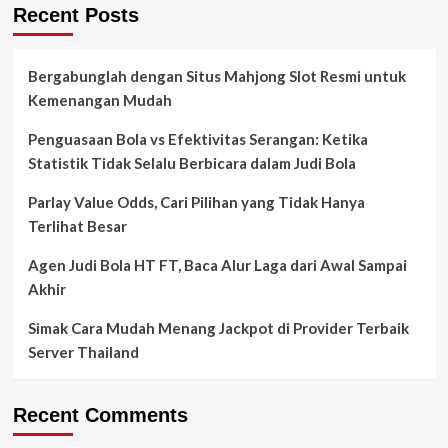
Recent Posts
Bergabunglah dengan Situs Mahjong Slot Resmi untuk
Kemenangan Mudah
Penguasaan Bola vs Efektivitas Serangan: Ketika
Statistik Tidak Selalu Berbicara dalam Judi Bola
Parlay Value Odds, Cari Pilihan yang Tidak Hanya
Terlihat Besar
Agen Judi Bola HT FT, Baca Alur Laga dari Awal Sampai
Akhir
Simak Cara Mudah Menang Jackpot di Provider Terbaik
Server Thailand
Recent Comments