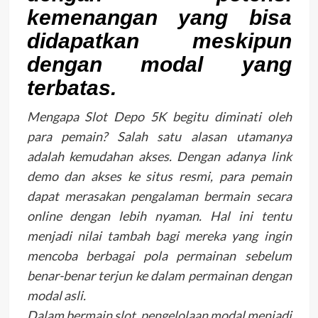
kemenangan yang bisa
didapatkan meskipun
dengan modal yang
terbatas.
Mengapa Slot Depo 5K begitu diminati oleh
para pemain? Salah satu alasan utamanya
adalah kemudahan akses. Dengan adanya link
demo dan akses ke situs resmi, para pemain
dapat merasakan pengalaman bermain secara
online dengan lebih nyaman. Hal ini tentu
menjadi nilai tambah bagi mereka yang ingin
mencoba berbagai pola permainan sebelum
benar-benar terjun ke dalam permainan dengan
modal asli.
Dalam bermain slot, pengelolaan modal menjadi