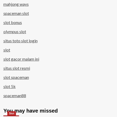
mahjong ways
spaceman slot
slot bonus
olympus slot
situs toto slot login
slot
slot gacor malam ini
situs slot resmi
slot spaceman
slot 5k
spaceman88
You may have missed
Slot