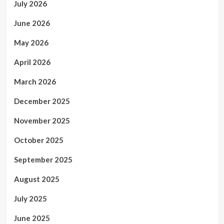
July 2026
June 2026
May 2026
April 2026
March 2026
December 2025
November 2025
October 2025
September 2025
August 2025
July 2025
June 2025