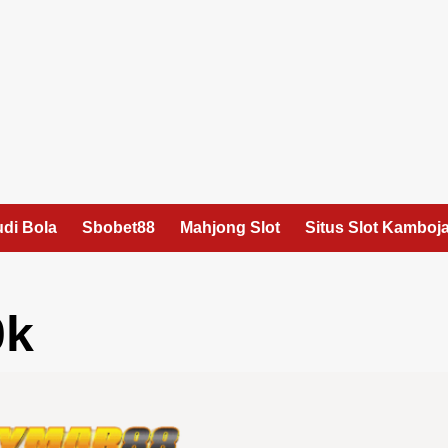
udi Bola
Sbobet88
Mahjong Slot
Situs Slot Kamboj
0k