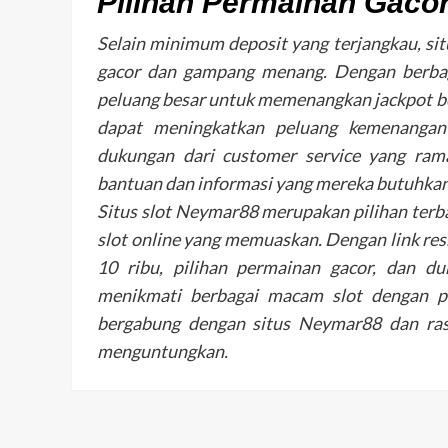
Pilihan Permainan Gac
Selain minimum deposit yang terjangkau, s
gacor dan gampang menang. Dengan berbag
peluang besar untuk memenangkan jackpot bes
dapat meningkatkan peluang kemenangan
dukungan dari customer service yang ram
bantuan dan informasi yang mereka butuhkan
Situs slot Neymar88 merupakan pilihan terb
slot online yang memuaskan. Dengan link re
10 ribu, pilihan permainan gacor, dan du
menikmati berbagai macam slot dengan pe
bergabung dengan situs Neymar88 dan ras
menguntungkan.