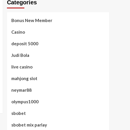
Categories
Bonus New Member
Casino
deposit 5000
Judi Bola
live casino
mahjong slot
neymar88
olympus1000
sbobet
sbobet mix parlay