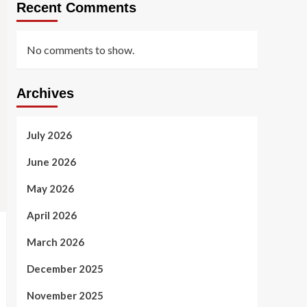
Recent Comments
No comments to show.
Archives
July 2026
June 2026
May 2026
April 2026
March 2026
December 2025
November 2025