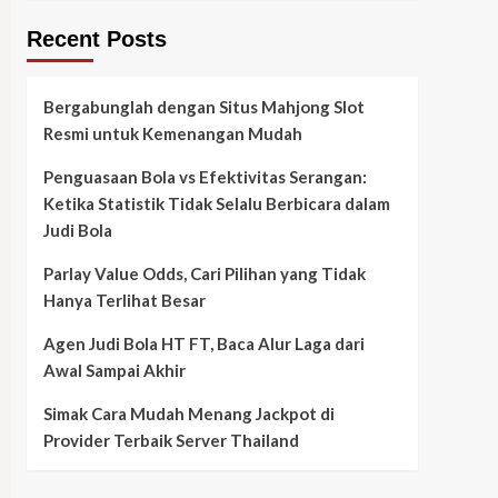
Recent Posts
Bergabunglah dengan Situs Mahjong Slot
Resmi untuk Kemenangan Mudah
Penguasaan Bola vs Efektivitas Serangan:
Ketika Statistik Tidak Selalu Berbicara dalam
Judi Bola
Parlay Value Odds, Cari Pilihan yang Tidak
Hanya Terlihat Besar
Agen Judi Bola HT FT, Baca Alur Laga dari
Awal Sampai Akhir
Simak Cara Mudah Menang Jackpot di
Provider Terbaik Server Thailand