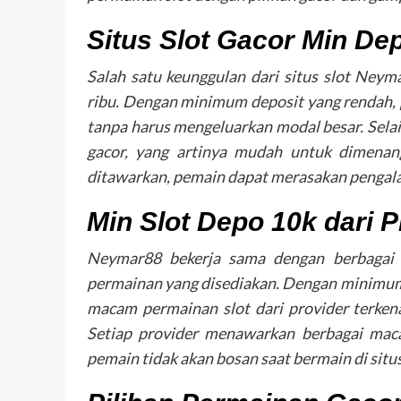
Situs Slot Gacor Min De
Salah satu keunggulan dari situs slot Neym
ribu. Dengan minimum deposit yang rendah,
tanpa harus mengeluarkan modal besar. Selai
gacor, yang artinya mudah untuk dimenan
ditawarkan, pemain dapat merasakan pengal
Min Slot Depo 10k dari P
Neymar88 bekerja sama dengan berbagai p
permainan yang disediakan. Dengan minimum 
macam permainan slot dari provider terkena
Setiap provider menawarkan berbagai mac
pemain tidak akan bosan saat bermain di sit