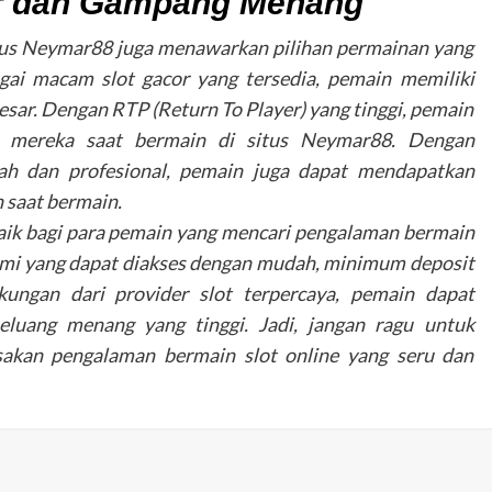
or dan Gampang Menang
itus Neymar88 juga menawarkan pilihan permainan yang
ai macam slot gacor yang tersedia, pemain memiliki
ar. Dengan RTP (Return To Player) yang tinggi, pemain
 mereka saat bermain di situs Neymar88. Dengan
ah dan profesional, pemain juga dapat mendapatkan
 saat bermain.
aik bagi para pemain yang mencari pengalaman bermain
smi yang dapat diakses dengan mudah, minimum deposit
kungan dari provider slot terpercaya, pemain dapat
luang menang yang tinggi. Jadi, jangan ragu untuk
akan pengalaman bermain slot online yang seru dan