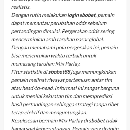
realistis.
Dengan rutin melakukan
login sbobet
, pemain
dapat memantau perubahan odds sebelum
pertandingan dimulai. Pergerakan odds sering
mencerminkan arah taruhan pasar global.
Dengan memahami pola pergerakan ini, pemain
bisa menentukan waktu terbaik untuk
memasang taruhan Mix Parlay.
Fitur statistik di
sbobet88
juga memungkinkan
pemain melihat riwayat pertemuan antar tim
atau head-to-head. Informasi ini sangat berguna
untuk menilai kekuatan tim dan memprediksi
hasil pertandingan sehingga strategi tanpa ribet
tetap efektif dan menguntungkan.
Kesuksesan bermain Mix Parlay di
sbobet
tidak
hanya soal keberuntungan. Pemain yang disiplin