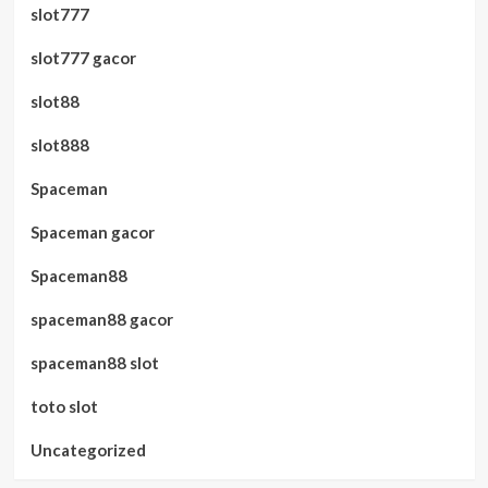
slot777
slot777 gacor
slot88
slot888
Spaceman
Spaceman gacor
Spaceman88
spaceman88 gacor
spaceman88 slot
toto slot
Uncategorized