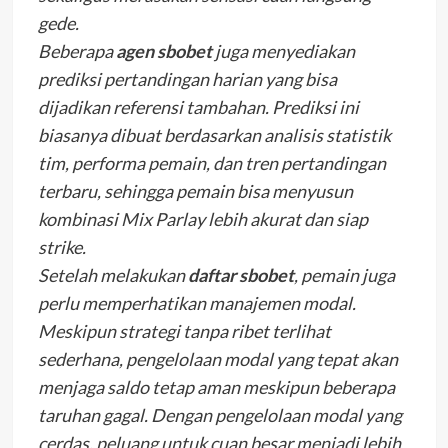
gede.
Beberapa
agen sbobet
juga menyediakan
prediksi pertandingan harian yang bisa
dijadikan referensi tambahan. Prediksi ini
biasanya dibuat berdasarkan analisis statistik
tim, performa pemain, dan tren pertandingan
terbaru, sehingga pemain bisa menyusun
kombinasi Mix Parlay lebih akurat dan siap
strike.
Setelah melakukan
daftar sbobet
, pemain juga
perlu memperhatikan manajemen modal.
Meskipun strategi tanpa ribet terlihat
sederhana, pengelolaan modal yang tepat akan
menjaga saldo tetap aman meskipun beberapa
taruhan gagal. Dengan pengelolaan modal yang
cerdas, peluang untuk cuan besar menjadi lebih