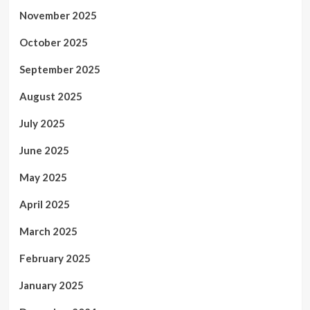
November 2025
October 2025
September 2025
August 2025
July 2025
June 2025
May 2025
April 2025
March 2025
February 2025
January 2025