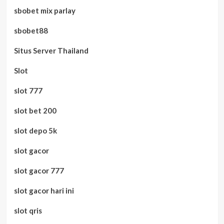
sbobet mix parlay
sbobet88
Situs Server Thailand
Slot
slot 777
slot bet 200
slot depo 5k
slot gacor
slot gacor 777
slot gacor hari ini
slot qris