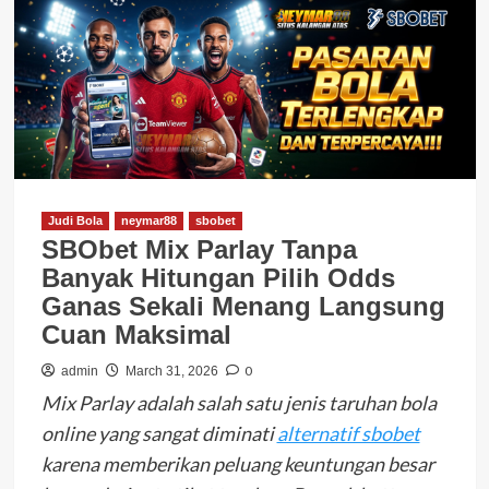
Judi Bola
neymar88
sbobet
SBObet Mix Parlay Tanpa
Banyak Hitungan Pilih Odds
Ganas Sekali Menang Langsung
Cuan Maksimal
0
admin
March 31, 2026
Mix Parlay adalah salah satu jenis taruhan bola
online yang sangat diminati
alternatif sbobet
karena memberikan peluang keuntungan besar