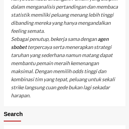
dalam menganalisis pertandingan dan membaca
statistik memiliki peluang menang lebih tinggi
dibanding mereka yang hanya mengandalkan
feeling semata.
Sebagai penutup, bekerja sama dengan
agen
sbobet
terpercaya serta menerapkan strategi
taruhan yang sederhana namun matang dapat
membantu pemain meraih kemenangan
maksimal. Dengan memilih odds tinggi dan
kombinasi tim yang tepat, peluang untuk sekali
strike langsung cuan gede bukan lagi sekadar
harapan.
Search