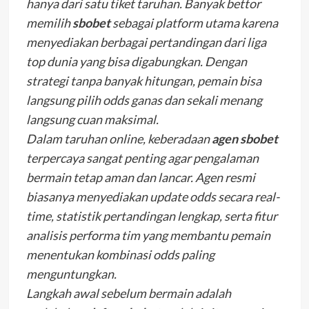
hanya dari satu tiket taruhan. Banyak bettor
memilih
sbobet
sebagai platform utama karena
menyediakan berbagai pertandingan dari liga
top dunia yang bisa digabungkan. Dengan
strategi tanpa banyak hitungan, pemain bisa
langsung pilih odds ganas dan sekali menang
langsung cuan maksimal.
Dalam taruhan online, keberadaan
agen sbobet
terpercaya sangat penting agar pengalaman
bermain tetap aman dan lancar. Agen resmi
biasanya menyediakan update odds secara real-
time, statistik pertandingan lengkap, serta fitur
analisis performa tim yang membantu pemain
menentukan kombinasi odds paling
menguntungkan.
Langkah awal sebelum bermain adalah