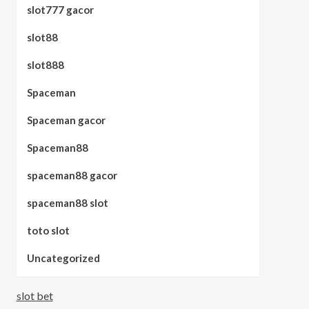
slot777 gacor
slot88
slot888
Spaceman
Spaceman gacor
Spaceman88
spaceman88 gacor
spaceman88 slot
toto slot
Uncategorized
slot bet