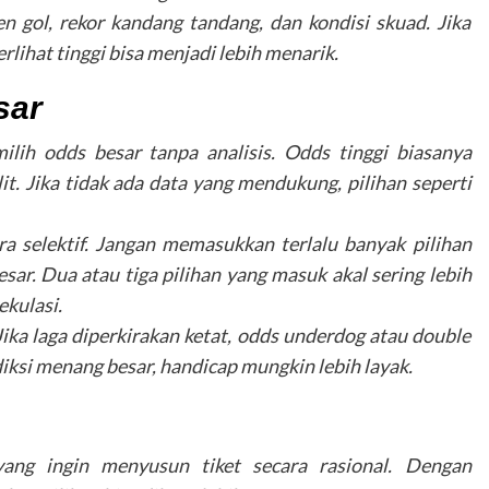
 gol, rekor kandang tandang, dan kondisi skuad. Jika
ihat tinggi bisa menjadi lebih menarik.
sar
ih odds besar tanpa analisis. Odds tinggi biasanya
. Jika tidak ada data yang mendukung, pilihan seperti
ra selektif. Jangan memasukkan terlalu banyak pilihan
esar. Dua atau tiga pilihan yang masuk akal sering lebih
ekulasi.
Jika laga diperkirakan ketat, odds underdog atau double
diksi menang besar, handicap mungkin lebih layak.
ang ingin menyusun tiket secara rasional. Dengan