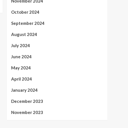
November 2024
October 2024
September 2024
August 2024
July 2024
June 2024
May 2024
April 2024
January 2024
December 2023
November 2023