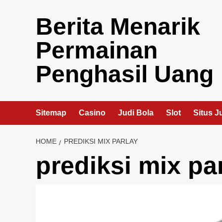
Skip
to
Berita Menarik
content
Permainan
Penghasil Uang
Sitemap
Casino
Judi Bola
Slot
Situs J
HOME
PREDIKSI MIX PARLAY
prediksi mix pa