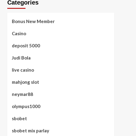
Categories
Bonus New Member
Casino
deposit 5000
Judi Bola
live casino
mahjong slot
neymar88
olympus1000
sbobet
sbobet mix parlay