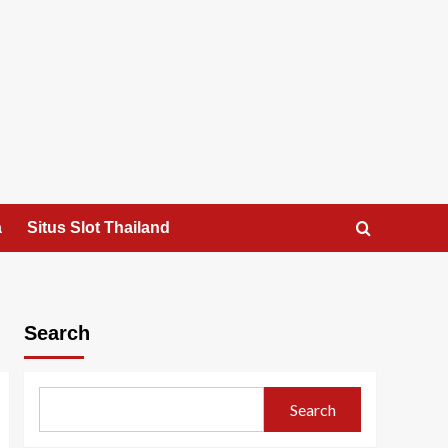
a
Situs Slot Thailand
Search
Search