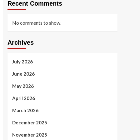
Recent Comments
No comments to show.
Archives
July 2026
June 2026
May 2026
April 2026
March 2026
December 2025
November 2025