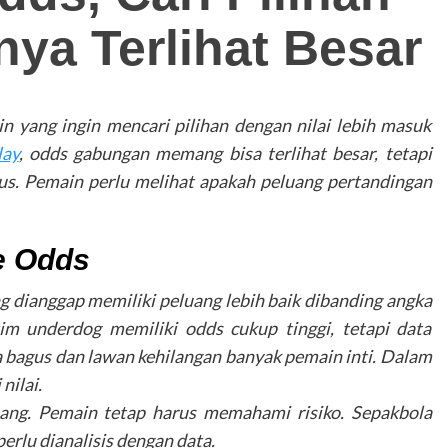
ya Terlihat Besar
n yang ingin mencari pilihan dengan nilai lebih masuk
lay
, odds gabungan memang bisa terlihat besar, tetapi
gus. Pemain perlu melihat apakah peluang pertandingan
e Odds
ng dianggap memiliki peluang lebih baik dibanding angka
im underdog memiliki odds cukup tinggi, tetapi data
bagus dan lawan kehilangan banyak pemain inti. Dalam
nilai.
nang. Pemain tetap harus memahami risiko. Sepakbola
perlu dianalisis dengan data.