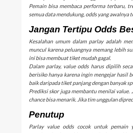
Pemain bisa membaca performa terbaru, tren
semua data mendukung, odds yang awalnya terl
Jangan Tertipu Odds Be
Kesalahan umum dalam parlay adalah memil
muncul karena peluangnya memang lebih sulit
ini bisa membuat tiket mudah gagal.
Dalam parlay, value odds harus dipilih seca
berisiko hanya karena ingin mengejar hasil b
baik daripada tiket panjang dengan banyak sp
Prediksi skor juga membantu menilai value. 
chance bisa menarik. Jika tim unggulan dipre
Penutup
Parlay value odds cocok untuk pemain y