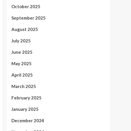
October 2025
September 2025
August 2025
July 2025
June 2025
May 2025
April 2025
March 2025
February 2025
January 2025
December 2024