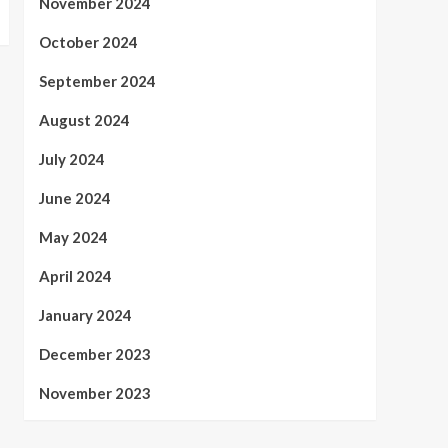
November 2024
October 2024
September 2024
August 2024
July 2024
June 2024
May 2024
April 2024
January 2024
December 2023
November 2023