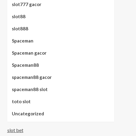
slot777 gacor
slot88
slot888
Spaceman
Spaceman gacor
Spaceman88
spaceman88 gacor
spaceman88 slot
toto slot
Uncategorized
slot bet