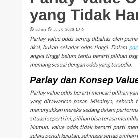
yang Tidak Han
0
admin
July 6, 2026
Parlay value odds sering dibahas oleh pemai
akal, bukan sekadar odds tinggi. Dalam
par
angka tinggi belum tentu berarti pilihan ba
memang sesuai dengan odds yang tersedia.
Parlay dan Konsep Valu
Parlay value odds berarti mencari pilihan ya
yang ditawarkan pasar. Misalnya, sebuah t
menunjukkan mereka sedang dalam performa 
situasi seperti ini, pilihan bisa terasa memiliki 
Namun, value odds tidak berarti pasti me
selalu penuh kejutan, sehingga setiap pilihan 