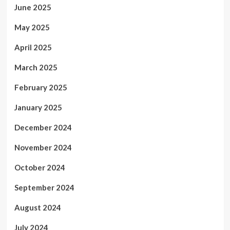
June 2025
May 2025
April 2025
March 2025
February 2025
January 2025
December 2024
November 2024
October 2024
September 2024
August 2024
July 2024