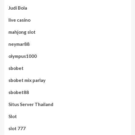
Judi Bola
live casino
mahjong slot
neymar88
olympus1000
sbobet
sbobet mix parlay
sbobet88
Situs Server Thailand
Slot
slot 777