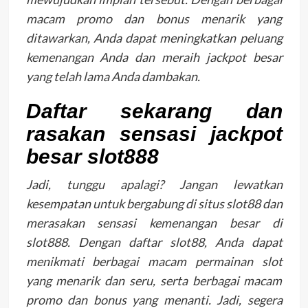
macam promo dan bonus menarik yang
ditawarkan, Anda dapat meningkatkan peluang
kemenangan Anda dan meraih jackpot besar
yang telah lama Anda dambakan.
Daftar sekarang dan
rasakan sensasi jackpot
besar slot888
Jadi, tunggu apalagi? Jangan lewatkan
kesempatan untuk bergabung di situs slot88 dan
merasakan sensasi kemenangan besar di
slot888. Dengan daftar slot88, Anda dapat
menikmati berbagai macam permainan slot
yang menarik dan seru, serta berbagai macam
promo dan bonus yang menanti. Jadi, segera