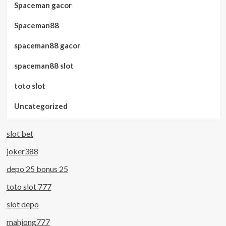
Spaceman gacor
Spaceman88
spaceman88 gacor
spaceman88 slot
toto slot
Uncategorized
slot bet
joker388
depo 25 bonus 25
toto slot 777
slot depo
mahjong777