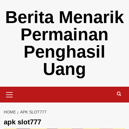
Skip
Berita Menarik
to
content
Permainan
Penghasil
Uang
Primary
Menu
HOME
APK SLOT777
apk slot777