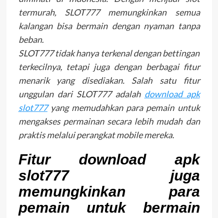
termurah, SLOT777 memungkinkan semua
kalangan bisa bermain dengan nyaman tanpa
beban.
SLOT777 tidak hanya terkenal dengan bettingan
terkecilnya, tetapi juga dengan berbagai fitur
menarik yang disediakan. Salah satu fitur
unggulan dari SLOT777 adalah
download apk
slot777
yang memudahkan para pemain untuk
mengakses permainan secara lebih mudah dan
praktis melalui perangkat mobile mereka.
Fitur download apk
slot777 juga
memungkinkan para
pemain untuk bermain