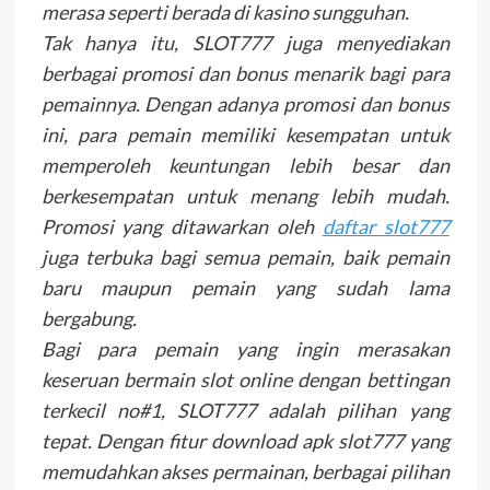
merasa seperti berada di kasino sungguhan.
Tak hanya itu, SLOT777 juga menyediakan
berbagai promosi dan bonus menarik bagi para
pemainnya. Dengan adanya promosi dan bonus
ini, para pemain memiliki kesempatan untuk
memperoleh keuntungan lebih besar dan
berkesempatan untuk menang lebih mudah.
Promosi yang ditawarkan oleh
daftar slot777
juga terbuka bagi semua pemain, baik pemain
baru maupun pemain yang sudah lama
bergabung.
Bagi para pemain yang ingin merasakan
keseruan bermain slot online dengan bettingan
terkecil no#1, SLOT777 adalah pilihan yang
tepat. Dengan fitur download apk slot777 yang
memudahkan akses permainan, berbagai pilihan