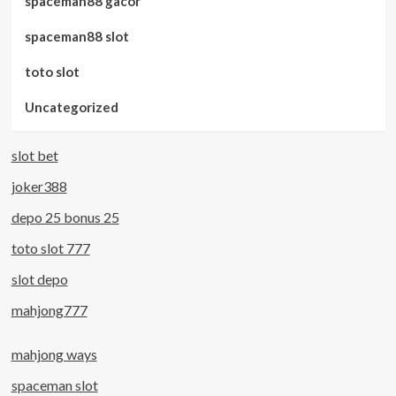
spaceman88 gacor
spaceman88 slot
toto slot
Uncategorized
slot bet
joker388
depo 25 bonus 25
toto slot 777
slot depo
mahjong777
mahjong ways
spaceman slot