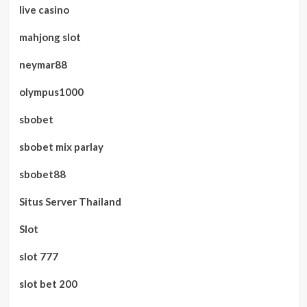
live casino
mahjong slot
neymar88
olympus1000
sbobet
sbobet mix parlay
sbobet88
Situs Server Thailand
Slot
slot 777
slot bet 200