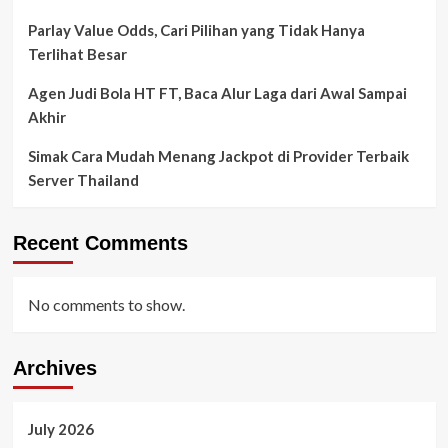
Parlay Value Odds, Cari Pilihan yang Tidak Hanya
Terlihat Besar
Agen Judi Bola HT FT, Baca Alur Laga dari Awal Sampai
Akhir
Simak Cara Mudah Menang Jackpot di Provider Terbaik
Server Thailand
Recent Comments
No comments to show.
Archives
July 2026