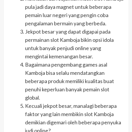
pula jadi daya magnet untuk beberapa
pemain luar negeri yang pengin coba
pengalaman bermain yang berbeda.
Jekpot besar yang dapat digapai pada
permainan slot Kamboja bikin opsi idola
untuk banyak penjudi online yang
mengintai kemenangan besar.
Bagaimana pengembang games asal
Kamboja bisa selalu mendatangkan
beberapa produk memiliki kualitas buat
penuhi keperluan banyak pemain slot
global.
Kecuali jekpot besar, manalagi beberapa
faktor yang lain membikin slot Kamboja
demikian digemari oleh beberapa penyuka
judi online?