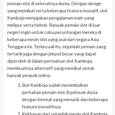
pemain slot di seluruhnya dunia. Dengan design
yang memikat serta beberapa feature inovatif, slot
Kamboja menjajakan pengalaman main yang
melipur serta heboh. Banyak pemain slot di luar
negeri ingin untuk coba peruntungan mereka di
beberapa mesin slot yang asal dari negara Asia
Tenggara ini. Terkecuali itu, sejumlah pemain yang
tertarik juga dengan jekpot besar yang dapat
diperoleh di dalam permainan slot Kamboja,
membuatnya alternatif yang memikat untuk
banyak penjudi online.
Slot Kamboja sudah menimbulkan
perhatian pemain slot di pelosok dunia
dengan bentuk yang menarik dan beberapa
feature inovatifnya.
Kekhasan dari sejumlah mesin slot Kamboja