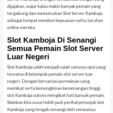
dijajakan, wajar kalau makin banyak pemain yang
tergabung dan memutuskan Slot Server Kamboja
sebagai tempat memberi kepuasan nafsu taruhan
online mereka.
Slot Kamboja Di Senangi
Semua Pemain Slot Server
Luar Negeri
Slot Kamboja udah menjadi salah satunya opsi yang
ternama di kelompok pemain slot server luar
negeri. Dengan bervariasi permainan yang
memikat serta kemungkinan kemenangan tinggi,
slot Kamboja sukses mengikat hati banyak pemain.
Silahkan kita susuri lebih jauh perihal petunjuk slot
Kamboja yang tengah senangi oleh semuanya