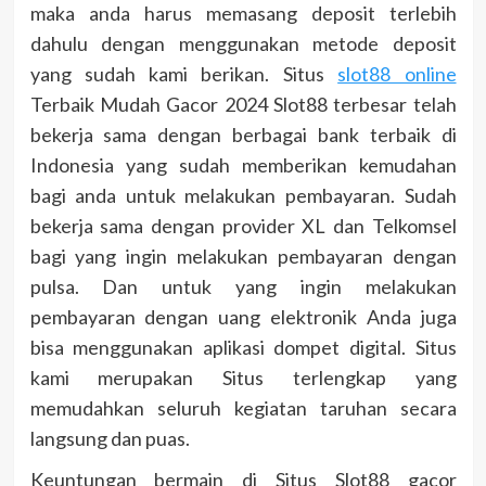
maka anda harus memasang deposit terlebih
dahulu dengan menggunakan metode deposit
yang sudah kami berikan. Situs
slot88 online
Terbaik Mudah Gacor 2024 Slot88 terbesar telah
bekerja sama dengan berbagai bank terbaik di
Indonesia yang sudah memberikan kemudahan
bagi anda untuk melakukan pembayaran. Sudah
bekerja sama dengan provider XL dan Telkomsel
bagi yang ingin melakukan pembayaran dengan
pulsa. Dan untuk yang ingin melakukan
pembayaran dengan uang elektronik Anda juga
bisa menggunakan aplikasi dompet digital. Situs
kami merupakan Situs terlengkap yang
memudahkan seluruh kegiatan taruhan secara
langsung dan puas.
Keuntungan bermain di Situs Slot88 gacor