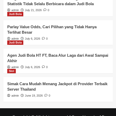
Statistik Tidak Selalu Berbicara dalam Judi Bola
admin
July 21, 2026
0
Judi Bola
Parlay Value Odds, Cari Pilihan yang Tidak Hanya
Terlihat Besar
admin
July 6, 2026
0
Judi Bola
Agen Judi Bola HT FT, Baca Alur Laga dari Awal Sampai
Akhir
admin
July 6, 2026
0
Slot
Simak Cara Mudah Menang Jackpot di Provider Terbaik
Server Thailand
admin
June 19, 2026
0