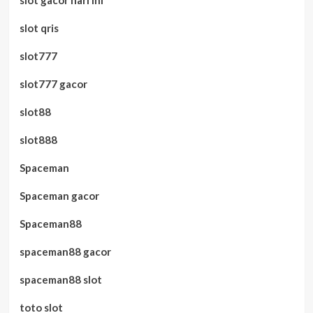
slot qris
slot777
slot777 gacor
slot88
slot888
Spaceman
Spaceman gacor
Spaceman88
spaceman88 gacor
spaceman88 slot
toto slot