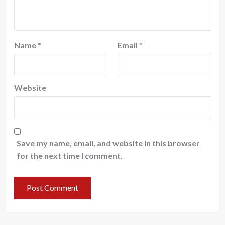
Name
*
Email
*
Website
Save my name, email, and website in this browser
for the next time I comment.