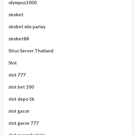
olympus1000
sbobet
sbobet mix parlay
sbobet88
Situs Server Thailand
Slot
slot 777
slot bet 200
slot depo 5k
slot gacor
slot gacor 777
slot gacor hari ini