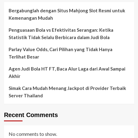
Bergabunglah dengan Situs Mahjong Slot Resmi untuk
Kemenangan Mudah
Penguasaan Bola vs Efektivitas Serangan: Ketika
Statistik Tidak Selalu Berbicara dalam Judi Bola
Parlay Value Odds, Cari Pilihan yang Tidak Hanya
Terlihat Besar
Agen Judi Bola HT FT, Baca Alur Laga dari Awal Sampai
Akhir
Simak Cara Mudah Menang Jackpot di Provider Terbaik
Server Thailand
Recent Comments
No comments to show.