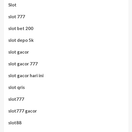
Slot
slot 777
slot bet 200
slot depo 5k
slot gacor
slot gacor 777
slot gacor hari ini
slot qris
slot777
slot777 gacor
slot88