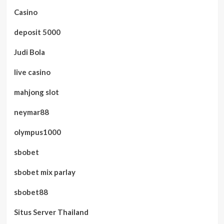
Casino
deposit 5000
Judi Bola
live casino
mahjong slot
neymar88
olympus1000
sbobet
sbobet mix parlay
sbobet88
Situs Server Thailand