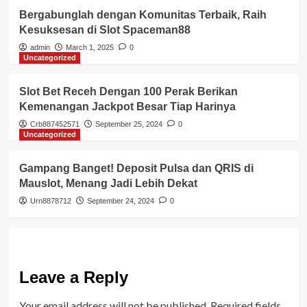
Bergabunglah dengan Komunitas Terbaik, Raih
Kesuksesan di Slot Spaceman88
admin
March 1, 2025
0
Uncategorized
Slot Bet Receh Dengan 100 Perak Berikan
Kemenangan Jackpot Besar Tiap Harinya
Crb887452571
September 25, 2024
0
Uncategorized
Gampang Banget! Deposit Pulsa dan QRIS di
Mauslot, Menang Jadi Lebih Dekat
Urn8878712
September 24, 2024
0
Leave a Reply
Your email address will not be published.
Required fields