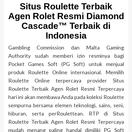
Situs Roulette Terbaik
Agen Rolet Resmi Diamond
Cascade™ Terbaik di
Indonesia
Gambling Commission dan Malta Gaming
Authority sudah memberi izin resminya bagi
Pocket Games Soft (PG Soft) untuk menjual
produk Roulette Online internasional. Memilih
Roulette Online terpercaya provider Situs
Roulette Terbaik Agen Rolet Resmi Terpercaya
hari ini akan membawa Anda pada koleksi Roulette
sempurna bersama elemen teknologi, sains, seni,
hiburan, serta perRoulettean. RTP di Situs
Roulette Terbaik Agen Rolet Resmi Terpercaya
mudah menang paling handal dimiliki PG Soft