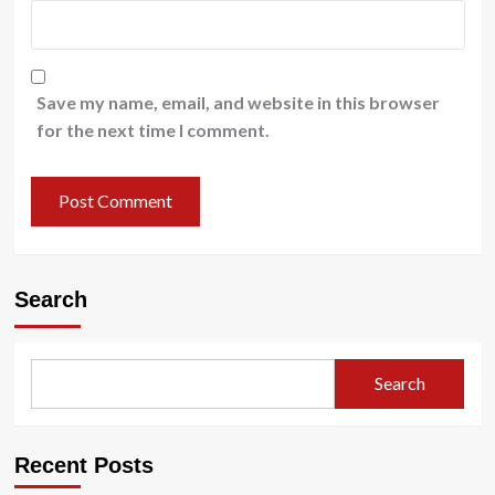
Save my name, email, and website in this browser
for the next time I comment.
Search
Search
Recent Posts