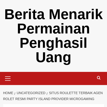
Skip
Berita Menarik
to
content
Permainan
Penghasil
Uang
Primary
Menu
HOME
UNCATEGORIZED
SITUS ROULETTE TERBAIK AGEN
ROLET RESMI PARTY ISLAND PROVIDER MICROGAMING