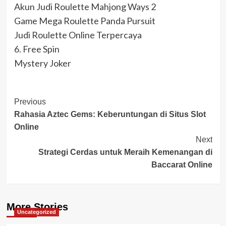
Akun Judi Roulette Mahjong Ways 2
Game Mega Roulette Panda Pursuit
Judi Roulette Online Terpercaya
6. Free Spin
Mystery Joker
Post
Previous
Rahasia Aztec Gems: Keberuntungan di Situs Slot
Navigation
Online
Next
Strategi Cerdas untuk Meraih Kemenangan di
Baccarat Online
More Stories
Uncategorized