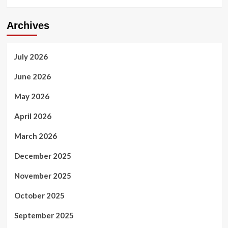
Archives
July 2026
June 2026
May 2026
April 2026
March 2026
December 2025
November 2025
October 2025
September 2025