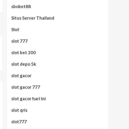
sbobet88
Situs Server Thailand
Slot
slot 777
slot bet 200
slot depo 5k
slot gacor
slot gacor 777
slot gacor hari ini
slot qris
slot777