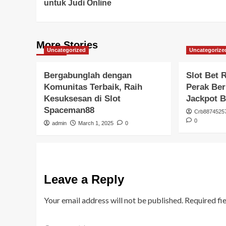
untuk Judi Online
More Stories
Uncategorized
Uncategorize
Bergabunglah dengan
Slot Bet 
Komunitas Terbaik, Raih
Perak Be
Kesuksesan di Slot
Jackpot B
Spaceman88
Crb8874525
0
admin
March 1, 2025
0
Leave a Reply
Your email address will not be published.
Required fi