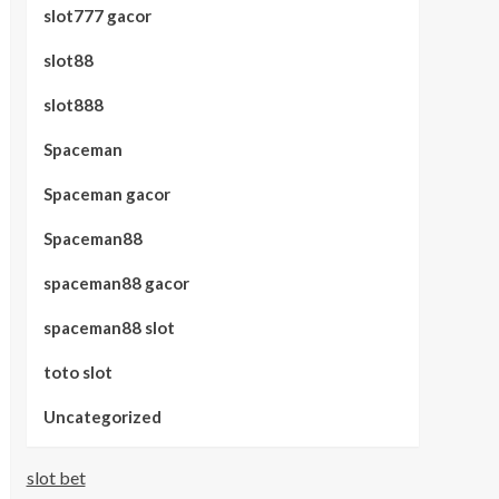
slot777 gacor
slot88
slot888
Spaceman
Spaceman gacor
Spaceman88
spaceman88 gacor
spaceman88 slot
toto slot
Uncategorized
slot bet