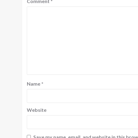
Comment
*
Name
*
Website
Save my name, email, and website in this brow