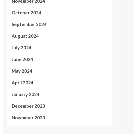
November 2024
October 2024
September 2024
August 2024
July 2024
June 2024
May 2024
April 2024
January 2024
December 2023
November 2023