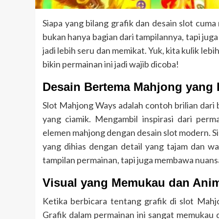
Siapa yang bilang grafik dan desain slot cum
bukan hanya bagian dari tampilannya, tapi ju
jadi lebih seru dan memikat. Yuk, kita kulik le
bikin permainan ini jadi wajib dicoba!
Desain Bertema Mahjong yang
Slot Mahjong Ways adalah contoh brilian dari
yang ciamik. Mengambil inspirasi dari perm
elemen mahjong dengan desain slot modern. Si
yang dihias dengan detail yang tajam dan w
tampilan permainan, tapi juga membawa nuansa
Visual yang Memukau dan Anim
Ketika berbicara tentang grafik di slot Mahj
Grafik dalam permainan ini sangat memukau d