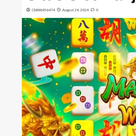
Cb888456474
August 24, 2024
0