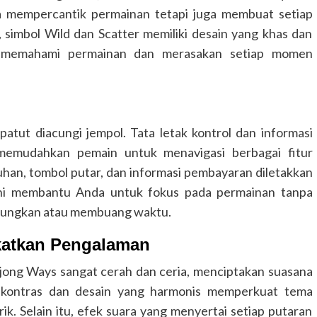
a mempercantik permainan tetapi juga membuat setiap
, simbol Wild dan Scatter memiliki desain yang khas dan
 memahami permainan dan merasakan setiap momen
atut diacungi jempol. Tata letak kontrol dan informasi
memudahkan pemain untuk menavigasi berbagai fitur
han, tombol putar, dan informasi pembayaran diletakkan
 ini membantu Anda untuk fokus pada permainan tanpa
gungkan atau membuang waktu.
katkan Pengalaman
ong Ways sangat cerah dan ceria, menciptakan suasana
 kontras dan desain yang harmonis memperkuat tema
. Selain itu, efek suara yang menyertai setiap putaran