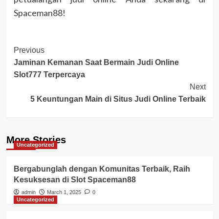
Spaceman88!
Post
Previous
Jaminan Kemanan Saat Bermain Judi Online
Navigation
Slot777 Terpercaya
Next
5 Keuntungan Main di Situs Judi Online Terbaik
More Stories
Uncategorized
Bergabunglah dengan Komunitas Terbaik, Raih
Kesuksesan di Slot Spaceman88
admin
March 1, 2025
0
Uncategorized