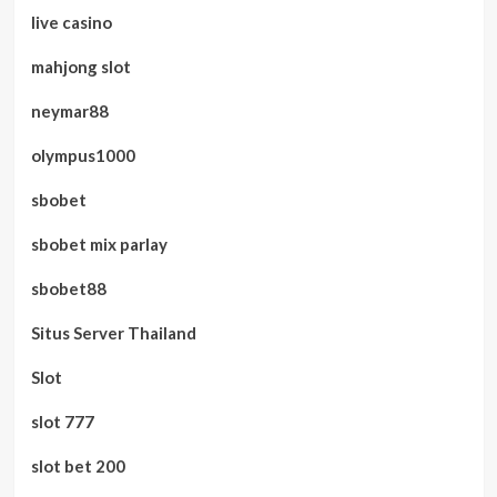
live casino
mahjong slot
neymar88
olympus1000
sbobet
sbobet mix parlay
sbobet88
Situs Server Thailand
Slot
slot 777
slot bet 200