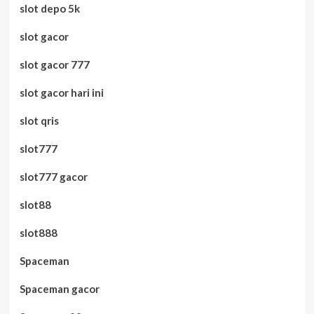
slot depo 5k
slot gacor
slot gacor 777
slot gacor hari ini
slot qris
slot777
slot777 gacor
slot88
slot888
Spaceman
Spaceman gacor