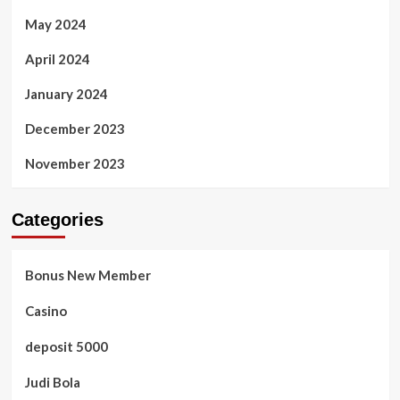
May 2024
April 2024
January 2024
December 2023
November 2023
Categories
Bonus New Member
Casino
deposit 5000
Judi Bola