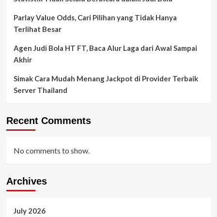
Parlay Value Odds, Cari Pilihan yang Tidak Hanya
Terlihat Besar
Agen Judi Bola HT FT, Baca Alur Laga dari Awal Sampai
Akhir
Simak Cara Mudah Menang Jackpot di Provider Terbaik
Server Thailand
Recent Comments
No comments to show.
Archives
July 2026