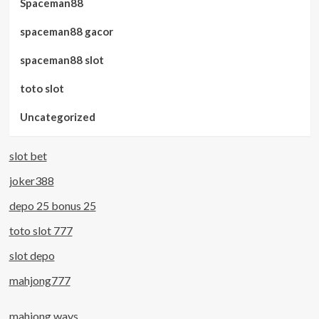
Spaceman88
spaceman88 gacor
spaceman88 slot
toto slot
Uncategorized
slot bet
joker388
depo 25 bonus 25
toto slot 777
slot depo
mahjong777
mahjong ways