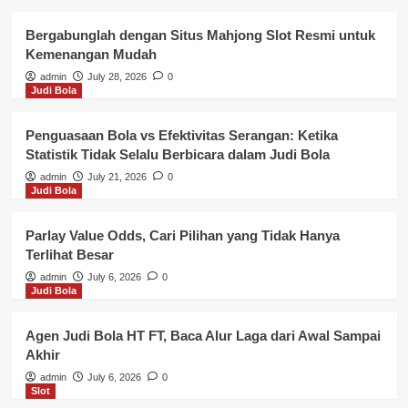
Bergabunglah dengan Situs Mahjong Slot Resmi untuk
Kemenangan Mudah
admin
July 28, 2026
0
Judi Bola
Penguasaan Bola vs Efektivitas Serangan: Ketika
Statistik Tidak Selalu Berbicara dalam Judi Bola
admin
July 21, 2026
0
Judi Bola
Parlay Value Odds, Cari Pilihan yang Tidak Hanya
Terlihat Besar
admin
July 6, 2026
0
Judi Bola
Agen Judi Bola HT FT, Baca Alur Laga dari Awal Sampai
Akhir
admin
July 6, 2026
0
Slot