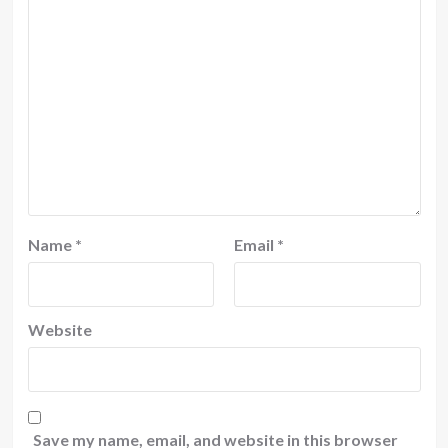
Name
*
Email
*
Website
Save my name, email, and website in this browser