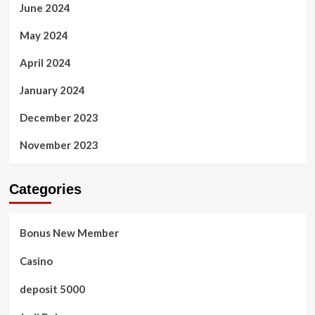
June 2024
May 2024
April 2024
January 2024
December 2023
November 2023
Categories
Bonus New Member
Casino
deposit 5000