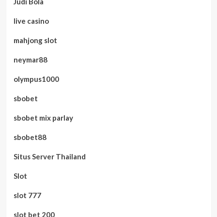
Judi Bola
live casino
mahjong slot
neymar88
olympus1000
sbobet
sbobet mix parlay
sbobet88
Situs Server Thailand
Slot
slot 777
slot bet 200