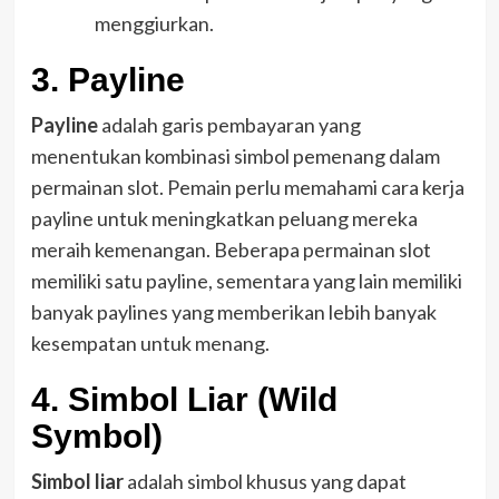
menggiurkan.
3. Payline
Payline
adalah garis pembayaran yang
menentukan kombinasi simbol pemenang dalam
permainan slot. Pemain perlu memahami cara kerja
payline untuk meningkatkan peluang mereka
meraih kemenangan. Beberapa permainan slot
memiliki satu payline, sementara yang lain memiliki
banyak paylines yang memberikan lebih banyak
kesempatan untuk menang.
4. Simbol Liar (Wild
Symbol)
Simbol liar
adalah simbol khusus yang dapat