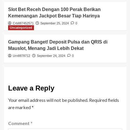
Slot Bet Receh Dengan 100 Perak Berikan
Kemenangan Jackpot Besar Tiap Harinya
Crb887452571
September 25, 2024
0
Uncategorized
Gampang Banget! Deposit Pulsa dan QRIS di
Mauslot, Menang Jadi Lebih Dekat
Urn8878712
September 24, 2024
0
Leave a Reply
Your email address will not be published.
Required fields
are marked
*
Comment
*