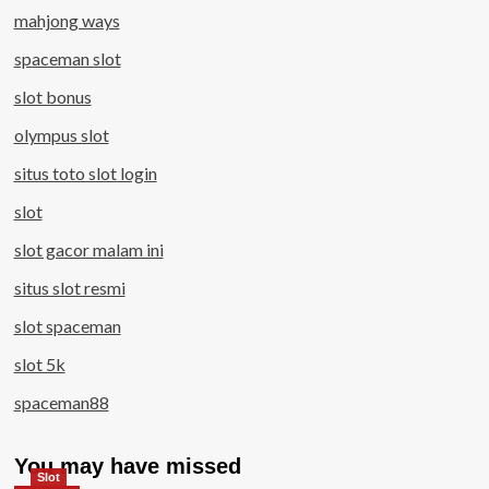
mahjong ways
spaceman slot
slot bonus
olympus slot
situs toto slot login
slot
slot gacor malam ini
situs slot resmi
slot spaceman
slot 5k
spaceman88
You may have missed
Slot