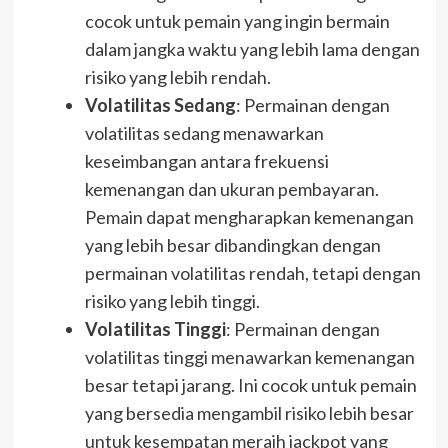
cocok untuk pemain yang ingin bermain
dalam jangka waktu yang lebih lama dengan
risiko yang lebih rendah.
Volatilitas Sedang
: Permainan dengan
volatilitas sedang menawarkan
keseimbangan antara frekuensi
kemenangan dan ukuran pembayaran.
Pemain dapat mengharapkan kemenangan
yang lebih besar dibandingkan dengan
permainan volatilitas rendah, tetapi dengan
risiko yang lebih tinggi.
Volatilitas Tinggi
: Permainan dengan
volatilitas tinggi menawarkan kemenangan
besar tetapi jarang. Ini cocok untuk pemain
yang bersedia mengambil risiko lebih besar
untuk kesempatan meraih jackpot yang