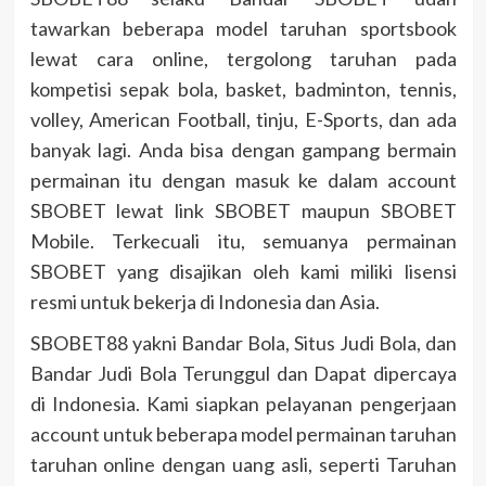
tawarkan beberapa model taruhan sportsbook
lewat cara online, tergolong taruhan pada
kompetisi sepak bola, basket, badminton, tennis,
volley, American Football, tinju, E-Sports, dan ada
banyak lagi. Anda bisa dengan gampang bermain
permainan itu dengan masuk ke dalam account
SBOBET lewat link SBOBET maupun SBOBET
Mobile. Terkecuali itu, semuanya permainan
SBOBET yang disajikan oleh kami miliki lisensi
resmi untuk bekerja di Indonesia dan Asia.
SBOBET88 yakni Bandar Bola, Situs Judi Bola, dan
Bandar Judi Bola Terunggul dan Dapat dipercaya
di Indonesia. Kami siapkan pelayanan pengerjaan
account untuk beberapa model permainan taruhan
taruhan online dengan uang asli, seperti Taruhan