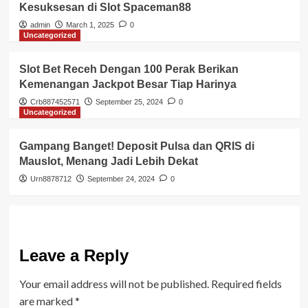
Kesuksesan di Slot Spaceman88
admin
March 1, 2025
0
Uncategorized
Slot Bet Receh Dengan 100 Perak Berikan
Kemenangan Jackpot Besar Tiap Harinya
Crb887452571
September 25, 2024
0
Uncategorized
Gampang Banget! Deposit Pulsa dan QRIS di
Mauslot, Menang Jadi Lebih Dekat
Urn8878712
September 24, 2024
0
Leave a Reply
Your email address will not be published.
Required fields
are marked
*