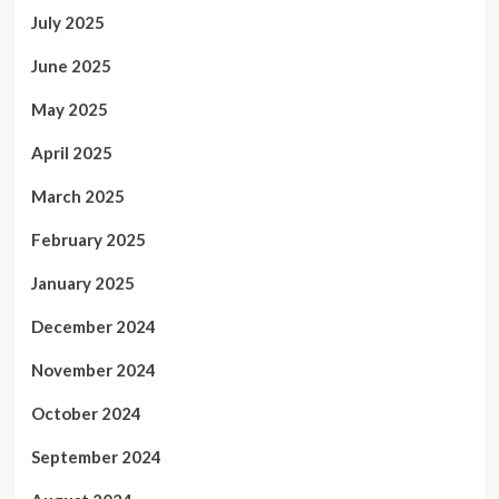
July 2025
June 2025
May 2025
April 2025
March 2025
February 2025
January 2025
December 2024
November 2024
October 2024
September 2024