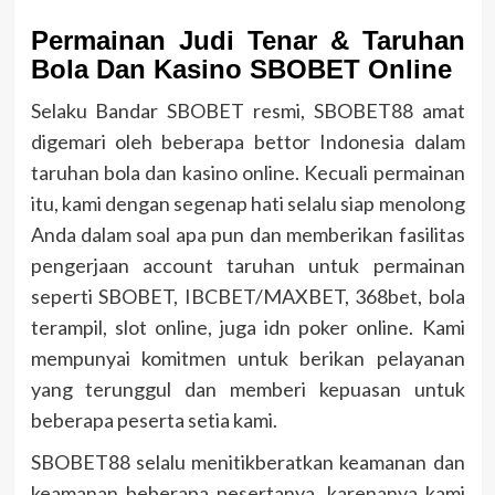
Permainan Judi Tenar & Taruhan
Bola Dan Kasino SBOBET Online
Selaku Bandar SBOBET resmi, SBOBET88 amat
digemari oleh beberapa bettor Indonesia dalam
taruhan bola dan kasino online. Kecuali permainan
itu, kami dengan segenap hati selalu siap menolong
Anda dalam soal apa pun dan memberikan fasilitas
pengerjaan account taruhan untuk permainan
seperti SBOBET, IBCBET/MAXBET, 368bet, bola
terampil, slot online, juga idn poker online. Kami
mempunyai komitmen untuk berikan pelayanan
yang terunggul dan memberi kepuasan untuk
beberapa peserta setia kami.
SBOBET88 selalu menitikberatkan keamanan dan
keamanan beberapa pesertanya, karenanya kami