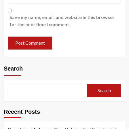
Save my name, email, and website in this browser
for the next time I comment.
Search
Search
Recent Posts