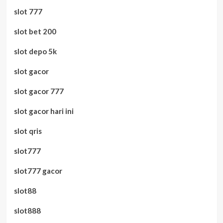
slot 777
slot bet 200
slot depo 5k
slot gacor
slot gacor 777
slot gacor hari ini
slot qris
slot777
slot777 gacor
slot88
slot888