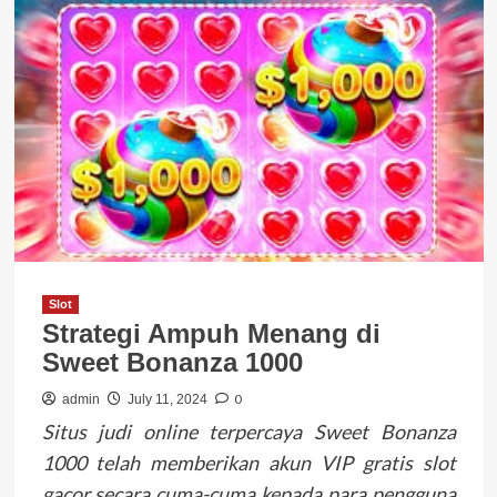
Slot
Strategi Ampuh Menang di
Sweet Bonanza 1000
0
admin
July 11, 2024
Situs judi online terpercaya Sweet Bonanza
1000 telah memberikan akun VIP gratis slot
gacor secara cuma-cuma kepada para pengguna