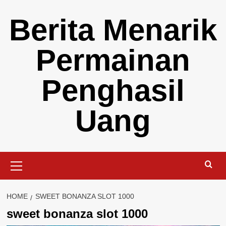
Skip
Berita Menarik
to
content
Permainan
Penghasil
Uang
Primary
Menu
HOME
SWEET BONANZA SLOT 1000
sweet bonanza slot 1000