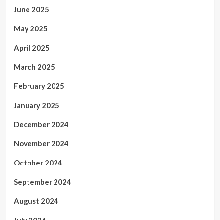
June 2025
May 2025
April 2025
March 2025
February 2025
January 2025
December 2024
November 2024
October 2024
September 2024
August 2024
July 2024