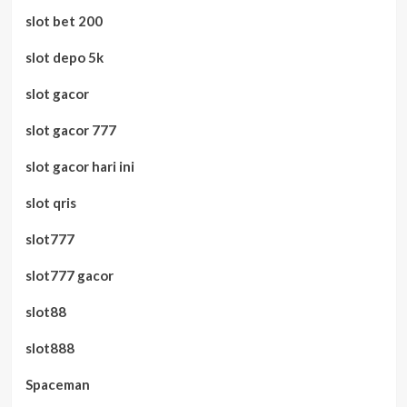
slot bet 200
slot depo 5k
slot gacor
slot gacor 777
slot gacor hari ini
slot qris
slot777
slot777 gacor
slot88
slot888
Spaceman