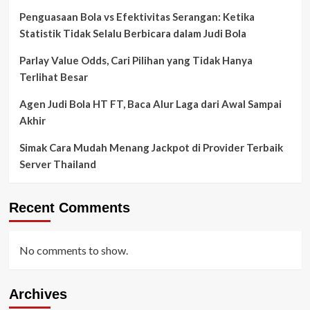
Penguasaan Bola vs Efektivitas Serangan: Ketika
Statistik Tidak Selalu Berbicara dalam Judi Bola
Parlay Value Odds, Cari Pilihan yang Tidak Hanya
Terlihat Besar
Agen Judi Bola HT FT, Baca Alur Laga dari Awal Sampai
Akhir
Simak Cara Mudah Menang Jackpot di Provider Terbaik
Server Thailand
Recent Comments
No comments to show.
Archives