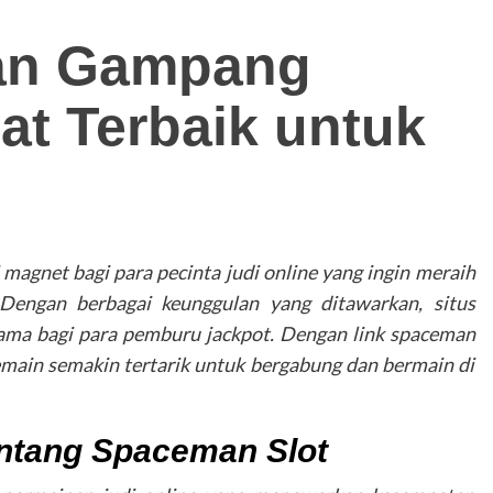
an Gampang
t Terbaik untuk
i magnet bagi para pecinta judi online yang ingin meraih
engan berbagai keunggulan yang ditawarkan, situs
ama bagi para pemburu jackpot. Dengan link spaceman
main semakin tertarik untuk bergabung dan bermain di
ntang Spaceman Slot