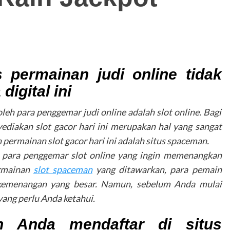
s permainan judi online tidak
digital ini
leh para penggemar judi online adalah slot online. Bagi
yediakan slot gacor hari ini merupakan hal yang sangat
permainan slot gacor hari ini adalah situs spaceman.
i para penggemar slot online yang ingin memenangkan
ermainan
slot spaceman
yang ditawarkan, para pemain
kemenangan yang besar. Namun, sebelum Anda mulai
yang perlu Anda ketahui.
an Anda mendaftar di situs