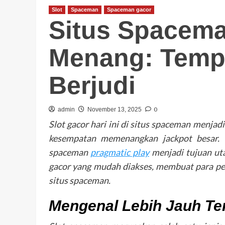
Slot
Spaceman
Spaceman gacor
Situs Spacem
Menang: Tempa
Berjudi
0
admin
November 13, 2025
Slot gacor hari ini di situs spaceman menjad
kesempatan memenangkan jackpot besar. D
spaceman
pragmatic play
menjadi tujuan ut
gacor yang mudah diakses, membuat para pe
situs spaceman.
Mengenal Lebih Jauh Te