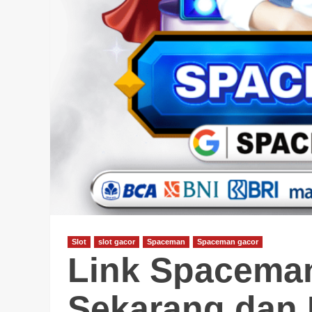
Slot
slot gacor
Spaceman
Spaceman gacor
Link Spaceman
Sekarang dan 