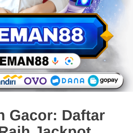
 Gacor: Daftar
Raih Jackpot