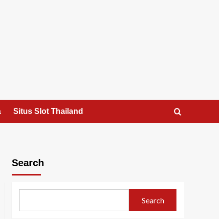
a
Situs Slot Thailand
Search
Search