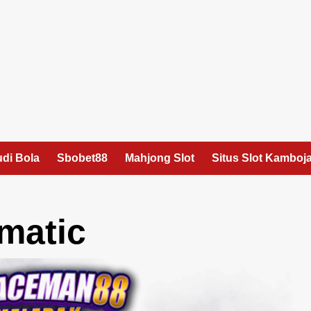
udi Bola
Sbobet88
Mahjong Slot
Situs Slot Kamboj
matic