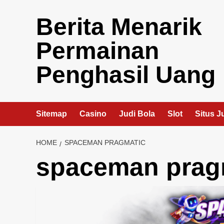
Skip
to
Berita Menarik
content
Permainan
Penghasil Uang
Sitemap
Casino
Judi Bola
Slot
Situs J
HOME
SPACEMAN PRAGMATIC
spaceman prag