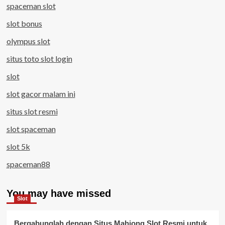
spaceman slot
slot bonus
olympus slot
situs toto slot login
slot
slot gacor malam ini
situs slot resmi
slot spaceman
slot 5k
spaceman88
You may have missed
Slot
Bergabunglah dengan Situs Mahjong Slot Resmi untuk