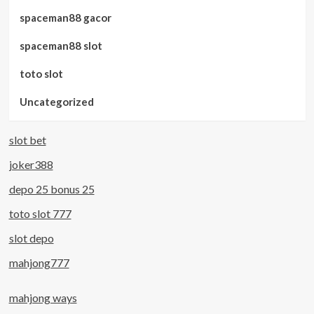
spaceman88 gacor
spaceman88 slot
toto slot
Uncategorized
slot bet
joker388
depo 25 bonus 25
toto slot 777
slot depo
mahjong777
mahjong ways