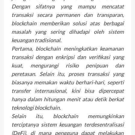
Dengan sifatnya yang mampu mencatat
transaksi secara permanen dan transparan,
blockchain memberikan solusi atas berbagai
masalah yang sering dihadapi oleh sistem
keuangan tradisional.
Pertama, blockchain meningkatkan keamanan
transaksi dengan enkripsi dan verifikasi yang
kuat, mengurangi risiko penipuan dan
peretasan. Selain itu, proses transaksi yang
biasanya memakan waktu berhari-hari, seperti
transfer internasional, kini bisa dipercepat
hanya dalam hitungan menit atau detik berkat
teknologi blockchain.
Selain itu, blockchain memungkinkan
terciptanya sistem keuangan terdesentralisasi
(DeFi), di mana pengguna dapat melakukan