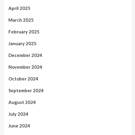
April 2025
March 2025
February 2025
January 2025
December 2024
November 2024
October 2024
September 2024
August 2024
July 2024
June 2024