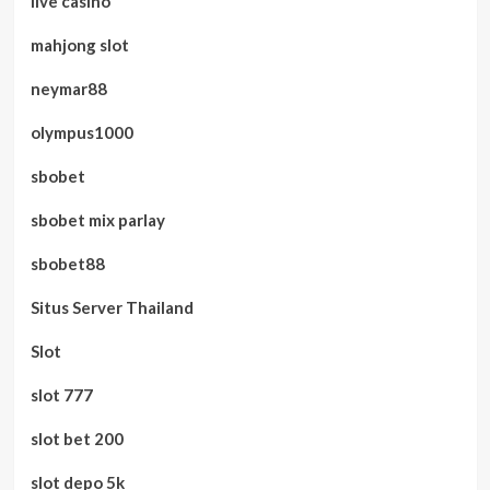
live casino
mahjong slot
neymar88
olympus1000
sbobet
sbobet mix parlay
sbobet88
Situs Server Thailand
Slot
slot 777
slot bet 200
slot depo 5k