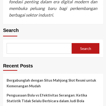
fondasi penting dalam era digital modern dan
membuka peluang baru bagi perkembangan
berbagai sektor industri.
Search
Search
Recent Posts
Bergabunglah dengan Situs Mahjong Slot Resmi untuk
Kemenangan Mudah
Penguasaan Bola vs Efektivitas Serangan: Ketika
Statistik Tidak Selalu Berbicara dalam Judi Bola