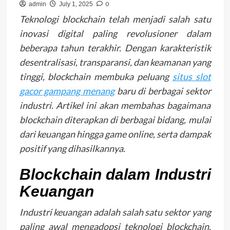
0
admin
July 1, 2025
Teknologi blockchain telah menjadi salah satu
inovasi digital paling revolusioner dalam
beberapa tahun terakhir. Dengan karakteristik
desentralisasi, transparansi, dan keamanan yang
tinggi, blockchain membuka peluang
situs slot
gacor gampang menang
baru di berbagai sektor
industri. Artikel ini akan membahas bagaimana
blockchain diterapkan di berbagai bidang, mulai
dari keuangan hingga game online, serta dampak
positif yang dihasilkannya.
Blockchain dalam Industri
Keuangan
Industri keuangan adalah salah satu sektor yang
paling awal mengadopsi teknologi blockchain.