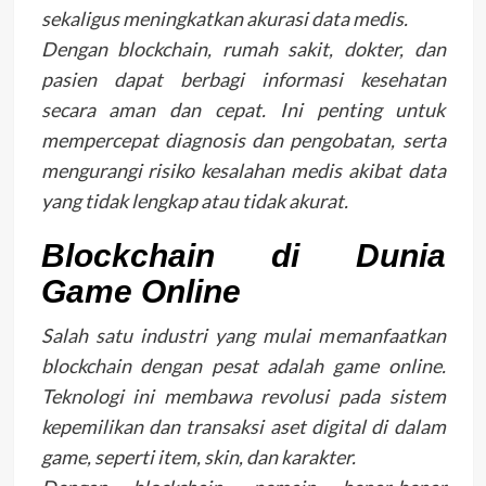
sekaligus meningkatkan akurasi data medis.
Dengan blockchain, rumah sakit, dokter, dan
pasien dapat berbagi informasi kesehatan
secara aman dan cepat. Ini penting untuk
mempercepat diagnosis dan pengobatan, serta
mengurangi risiko kesalahan medis akibat data
yang tidak lengkap atau tidak akurat.
Blockchain di Dunia
Game Online
Salah satu industri yang mulai memanfaatkan
blockchain dengan pesat adalah game online.
Teknologi ini membawa revolusi pada sistem
kepemilikan dan transaksi aset digital di dalam
game, seperti item, skin, dan karakter.