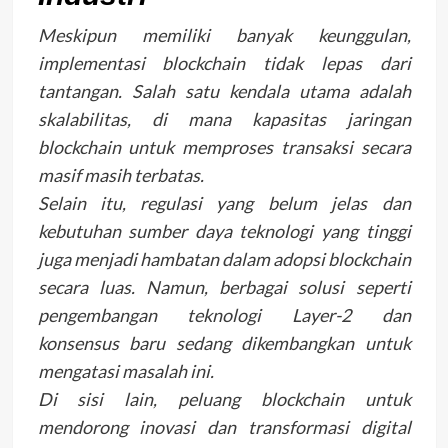
Meskipun memiliki banyak keunggulan,
implementasi blockchain tidak lepas dari
tantangan. Salah satu kendala utama adalah
skalabilitas, di mana kapasitas jaringan
blockchain untuk memproses transaksi secara
masif masih terbatas.
Selain itu, regulasi yang belum jelas dan
kebutuhan sumber daya teknologi yang tinggi
juga menjadi hambatan dalam adopsi blockchain
secara luas. Namun, berbagai solusi seperti
pengembangan teknologi Layer-2 dan
konsensus baru sedang dikembangkan untuk
mengatasi masalah ini.
Di sisi lain, peluang blockchain untuk
mendorong inovasi dan transformasi digital