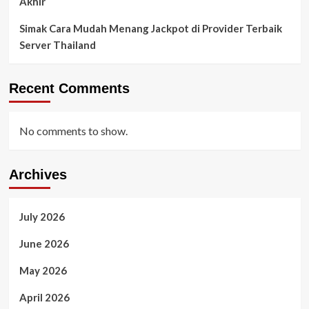
Akhir
Simak Cara Mudah Menang Jackpot di Provider Terbaik
Server Thailand
Recent Comments
No comments to show.
Archives
July 2026
June 2026
May 2026
April 2026