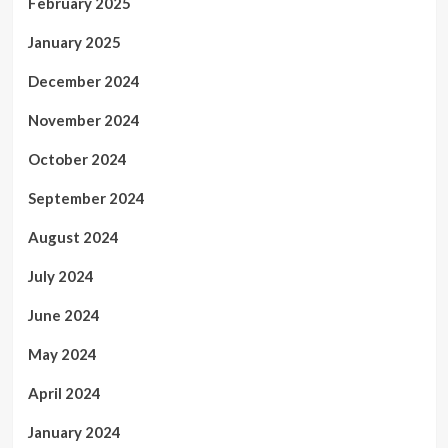
February 2025
January 2025
December 2024
November 2024
October 2024
September 2024
August 2024
July 2024
June 2024
May 2024
April 2024
January 2024