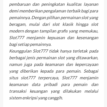
pembaruan dan peningkatan kualitas layanan
demi memberikan pengalaman terbaik bagi para
pemainnya. Dengan pilihan permainan slot yang
beragam, mulai dari slot klasik hingga slot
modern dengan tampilan grafis yang memukau,
Slot777 menjamin kepuasan dan kesenangan
bagi setiap pemainnya.
Keunggulan Slot777 tidak hanya terletak pada
berbagai jenis permainan slot yang ditawarkan,
namun juga pada keamanan dan kepercayaan
yang diberikan kepada para pemain. Sebagai
situs slot777 terpercaya, Slot777 menjamin
keamanan data pribadi para pemain dan
transaksi keuangan yang dilakukan melalui
sistem enkripsi yang canggih.