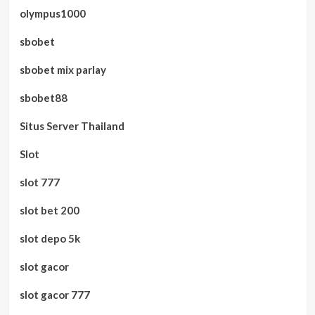
olympus1000
sbobet
sbobet mix parlay
sbobet88
Situs Server Thailand
Slot
slot 777
slot bet 200
slot depo 5k
slot gacor
slot gacor 777