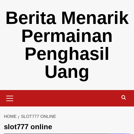
Skip
Berita Menarik
to
content
Permainan
Penghasil
Uang
Primary
Menu
HOME
SLOT777 ONLINE
slot777 online