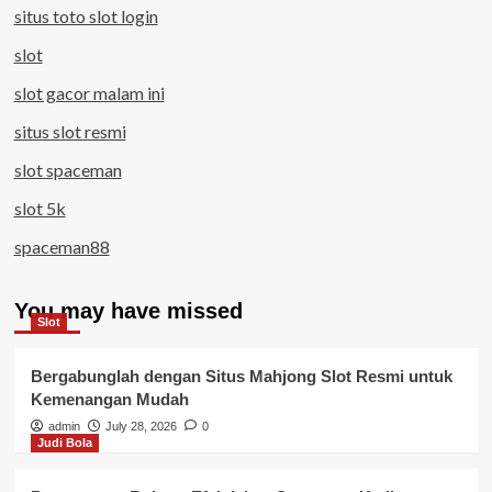
situs toto slot login
slot
slot gacor malam ini
situs slot resmi
slot spaceman
slot 5k
spaceman88
You may have missed
Slot
Bergabunglah dengan Situs Mahjong Slot Resmi untuk
Kemenangan Mudah
admin
July 28, 2026
0
Judi Bola