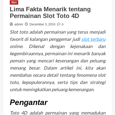
Slot
Lima Fakta Menarik tentang
Permainan Slot Toto 4D
0
admin
December 3, 2024
Slot toto adalah permainan yang terus menjadi
favorit di kalangan penggemar judi
slot terbaru
online. Dikenal dengan kejenakaan dan
kegembiraannya, permainan ini menarik banyak
pemain yang mencari kesenangan dan peluang
menang besar. Dalam artikel ini, kita akan
membahas secara detail tentang fenomena slot
toto, kepopulerannya, serta tips dan strategi
untuk meningkatkan peluang kemenangan.
Pengantar
Toto 4D adalah permainan yang memadukan