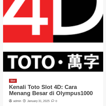
Slot
Kenali Toto Slot 4D: Cara
Menang Besar di Olympus1000
0
admin
January 31, 2025