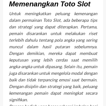
Memenangkan Toto Slot
Untuk meningkatkan peluang kemenangan
dalam permainan Toto Slot, ada beberapa tips
dan strategi yang dapat diterapkan. Pertama,
pemain disarankan untuk melakukan riset
terlebih dahulu tentang pola angka yang sering
muncul dalam hasil putaran sebelumnya.
Dengan demikian, mereka dapat membuat
keputusan yang lebih cerdas saat memilih
angka-angka untuk dipasang. Selain itu, pemain
juga disarankan untuk mengelola modal dengan
baik dan tidak terpancing emosi saat bermain.
Dengan disiplin dan strategi yang baik, peluang
kemenangan pemain dapat meningkat secara
signifikan.