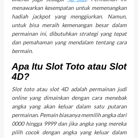
menawarkan kesempatan untuk memenangkan
hadiah jackpot yang menggiurkan. Namun,
untuk bisa meraih kemenangan besar dalam
permainan ini, dibutuhkan strategi yang tepat
dan pemahaman yang mendalam tentang cara
bermain.
Apa Itu Slot Toto atau Slot
4D?
Slot toto atau slot 4D adalah permainan judi
online yang dimainkan dengan cara menebak
angka yang akan keluar dalam satu putaran
permainan. Pemain biasanya memilih angka dari
0000 hingga 9999 dan jika angka yang mereka
pilih cocok dengan angka yang keluar dalam