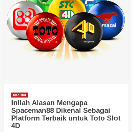
toto slot
Inilah Alasan Mengapa
Spaceman88 Dikenal Sebagai
Platform Terbaik untuk Toto Slot
4D