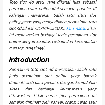
Toto slot 4d atau yang dikenal juga sebagai
permainan slot online kini semakin populer di
kalangan masyarakat. Salah satu situs slot
paling gacor yang menyediakan permainan toto
slot 4d adalah OLYMPUS1000.
data macau
Situs
ini menawarkan berbagai jenis permainan slot
online dengan kualitas terbaik dan kesempatan
menang yang tinggi.
Introduction
Permainan toto slot 4d merupakan salah satu
jenis permainan slot online yang banyak
diminati oleh para pemain. Dengan kemudahan
akses dan berbagai keuntungan yang
ditawarkan, tidak heran jika permainan ini
semakin diminati oleh banyak orang. Salah satu