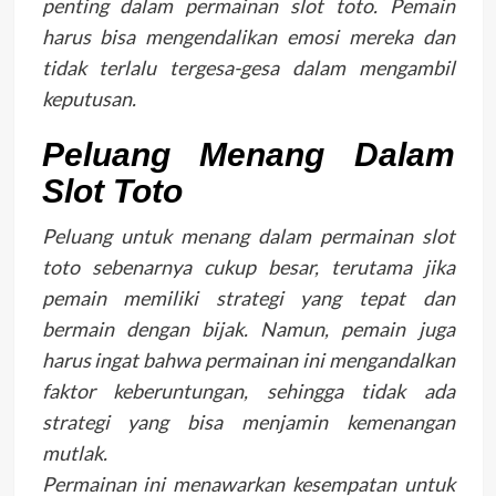
penting dalam permainan slot toto. Pemain
harus bisa mengendalikan emosi mereka dan
tidak terlalu tergesa-gesa dalam mengambil
keputusan.
Peluang Menang Dalam
Slot Toto
Peluang untuk menang dalam permainan slot
toto sebenarnya cukup besar, terutama jika
pemain memiliki strategi yang tepat dan
bermain dengan bijak. Namun, pemain juga
harus ingat bahwa permainan ini mengandalkan
faktor keberuntungan, sehingga tidak ada
strategi yang bisa menjamin kemenangan
mutlak.
Permainan ini menawarkan kesempatan untuk