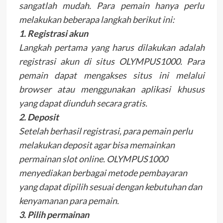
sangatlah mudah. Para pemain hanya perlu
melakukan beberapa langkah berikut ini:
1. Registrasi akun
Langkah pertama yang harus dilakukan adalah
registrasi akun di situs OLYMPUS1000. Para
pemain dapat mengakses situs ini melalui
browser atau menggunakan aplikasi khusus
yang dapat diunduh secara gratis.
2. Deposit
Setelah berhasil registrasi, para pemain perlu
melakukan deposit agar bisa memainkan
permainan slot online. OLYMPUS1000
menyediakan berbagai metode pembayaran
yang dapat dipilih sesuai dengan kebutuhan dan
kenyamanan para pemain.
3. Pilih permainan