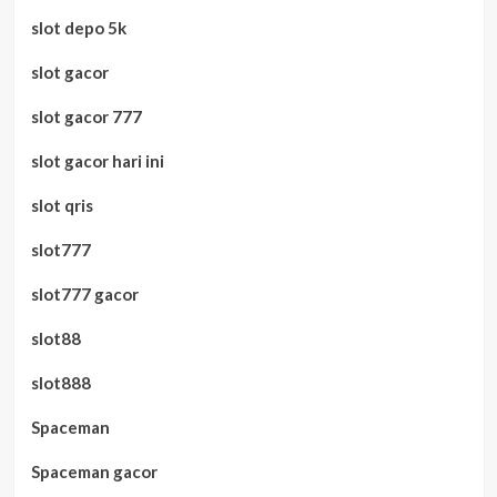
slot depo 5k
slot gacor
slot gacor 777
slot gacor hari ini
slot qris
slot777
slot777 gacor
slot88
slot888
Spaceman
Spaceman gacor