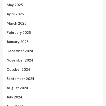
May 2025
April 2025
March 2025
February 2025
January 2025
December 2024
November 2024
October 2024
September 2024
August 2024
July 2024