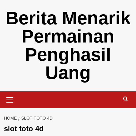
Skip
Berita Menarik
to
content
Permainan
Penghasil
Uang
Primary
Menu
HOME
SLOT TOTO 4D
slot toto 4d