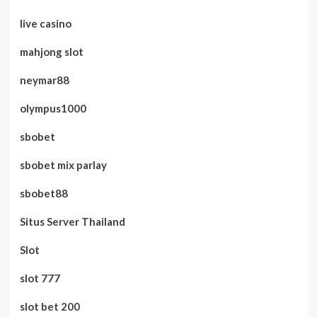
live casino
mahjong slot
neymar88
olympus1000
sbobet
sbobet mix parlay
sbobet88
Situs Server Thailand
Slot
slot 777
slot bet 200