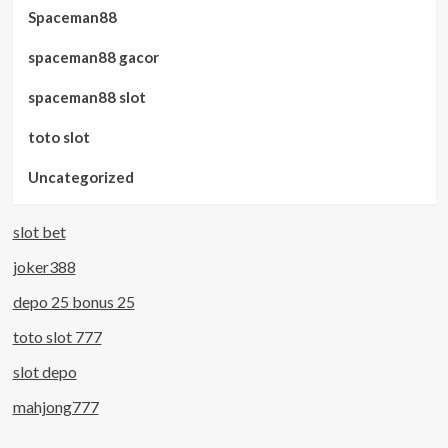
Spaceman88
spaceman88 gacor
spaceman88 slot
toto slot
Uncategorized
slot bet
joker388
depo 25 bonus 25
toto slot 777
slot depo
mahjong777