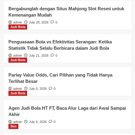
Bergabunglah dengan Situs Mahjong Slot Resmi untuk
Kemenangan Mudah
admin
July 28, 2026
0
Judi Bola
Penguasaan Bola vs Efektivitas Serangan: Ketika
Statistik Tidak Selalu Berbicara dalam Judi Bola
admin
July 21, 2026
0
Judi Bola
Parlay Value Odds, Cari Pilihan yang Tidak Hanya
Terlihat Besar
admin
July 6, 2026
0
Judi Bola
Agen Judi Bola HT FT, Baca Alur Laga dari Awal Sampai
Akhir
admin
July 6, 2026
0
Slot