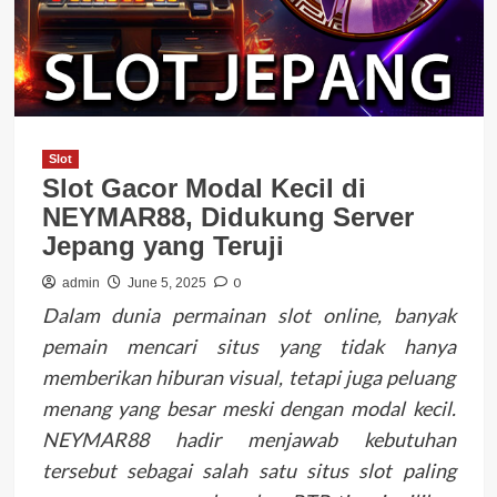
Slot
Slot Gacor Modal Kecil di
NEYMAR88, Didukung Server
Jepang yang Teruji
0
admin
June 5, 2025
Dalam dunia permainan slot online, banyak
pemain mencari situs yang tidak hanya
memberikan hiburan visual, tetapi juga peluang
menang yang besar meski dengan modal kecil.
NEYMAR88 hadir menjawab kebutuhan
tersebut sebagai salah satu situs slot paling