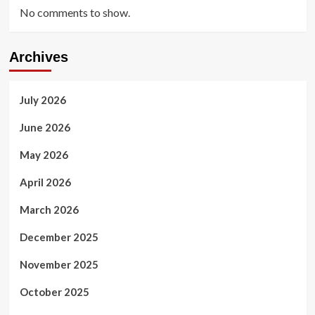
No comments to show.
Archives
July 2026
June 2026
May 2026
April 2026
March 2026
December 2025
November 2025
October 2025