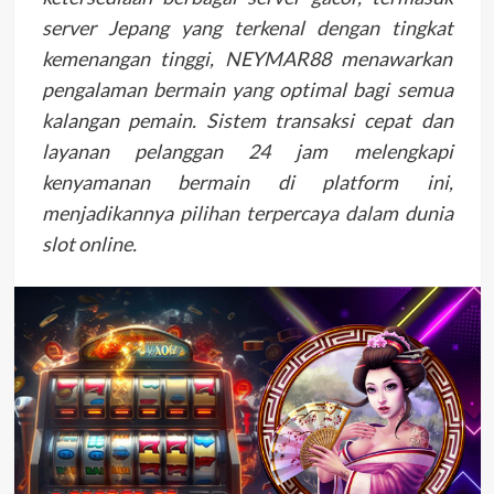
server Jepang yang terkenal dengan tingkat
kemenangan tinggi, NEYMAR88 menawarkan
pengalaman bermain yang optimal bagi semua
kalangan pemain. Sistem transaksi cepat dan
layanan pelanggan 24 jam melengkapi
kenyamanan bermain di platform ini,
menjadikannya pilihan terpercaya dalam dunia
slot online.