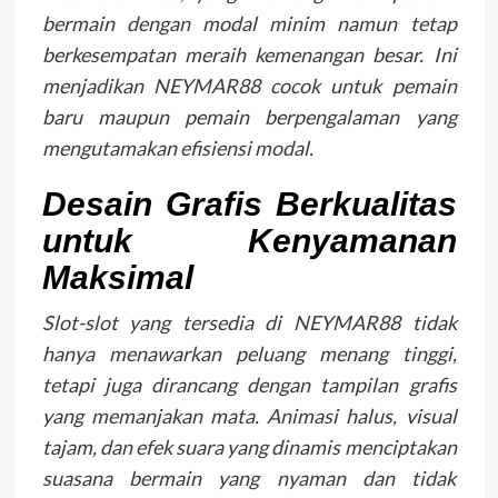
bermain dengan modal minim namun tetap
berkesempatan meraih kemenangan besar. Ini
menjadikan NEYMAR88 cocok untuk pemain
baru maupun pemain berpengalaman yang
mengutamakan efisiensi modal.
Desain Grafis Berkualitas
untuk Kenyamanan
Maksimal
Slot-slot yang tersedia di NEYMAR88 tidak
hanya menawarkan peluang menang tinggi,
tetapi juga dirancang dengan tampilan grafis
yang memanjakan mata. Animasi halus, visual
tajam, dan efek suara yang dinamis menciptakan
suasana bermain yang nyaman dan tidak