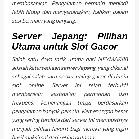
membosankan. Pengalaman bermain menjadi
lebih hidup dan menyenangkan, bahkan dalam
sesi bermain yang panjang.
Server Jepang: Pilihan
Utama untuk Slot Gacor
Salah satu daya tarik utama dari NEYMAR88
adalah ketersediaan
server Jepang
, yang dikenal
sebagai salah satu server paling gacor di dunia
slot online. Server ini telah terbukti
memberikan kestabilan permainan dan
frekuensi kemenangan tinggi berdasarkan
pengalaman banyak pemain. Kemenangan besar
yang sering tercipta dari server ini membuatnya
menjadi pilihan favorit bagi mereka yang ingin
hasil maksimal dari setiap putaran.