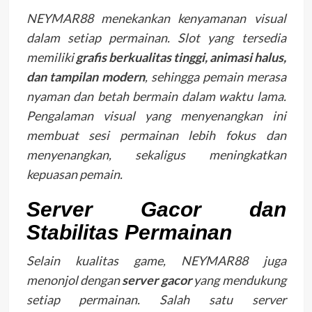
NEYMAR88 menekankan kenyamanan visual
dalam setiap permainan. Slot yang tersedia
memiliki
grafis berkualitas tinggi, animasi halus,
dan tampilan modern
, sehingga pemain merasa
nyaman dan betah bermain dalam waktu lama.
Pengalaman visual yang menyenangkan ini
membuat sesi permainan lebih fokus dan
menyenangkan, sekaligus meningkatkan
kepuasan pemain.
Server Gacor dan
Stabilitas Permainan
Selain kualitas game, NEYMAR88 juga
menonjol dengan
server gacor
yang mendukung
setiap permainan. Salah satu server