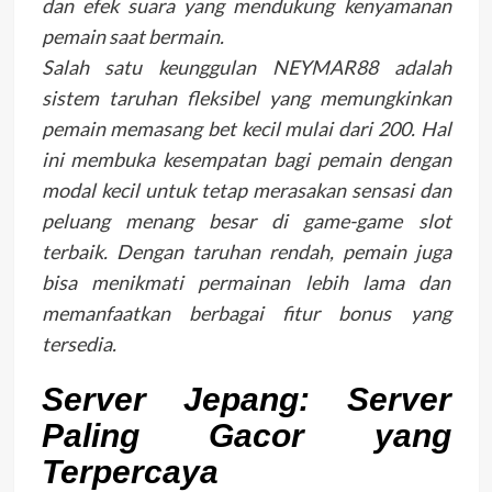
dan efek suara yang mendukung kenyamanan
pemain saat bermain.
Salah satu keunggulan NEYMAR88 adalah
sistem taruhan fleksibel yang memungkinkan
pemain memasang bet kecil mulai dari 200. Hal
ini membuka kesempatan bagi pemain dengan
modal kecil untuk tetap merasakan sensasi dan
peluang menang besar di game-game slot
terbaik. Dengan taruhan rendah, pemain juga
bisa menikmati permainan lebih lama dan
memanfaatkan berbagai fitur bonus yang
tersedia.
Server Jepang: Server
Paling Gacor yang
Terpercaya