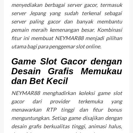
menyediakan berbagai server gacor, termasuk
server Jepang yang sudah terkenal sebagai
server paling gacor dan banyak membantu
pemain meraih kemenangan besar. Kombinasi
fitur ini membuat NEYMAR88 menjadi pilihan
utama bagi para penggemar slot online.
Game Slot Gacor dengan
Desain Grafis Memukau
dan Bet Kecil
NEYMAR88 menghadirkan koleksi game slot
gacor dari provider terkemuka yang
menawarkan RTP tinggi dan fitur bonus
menguntungkan. Setiap game disajikan dengan
desain grafis berkualitas tinggi, animasi halus,