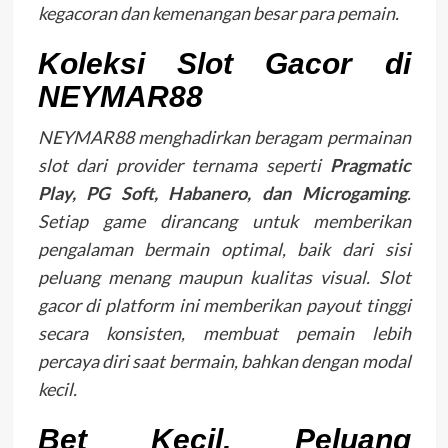
kegacoran dan kemenangan besar para pemain.
Koleksi Slot Gacor di
NEYMAR88
NEYMAR88 menghadirkan beragam permainan
slot dari provider ternama seperti
Pragmatic
Play, PG Soft, Habanero, dan Microgaming
.
Setiap game dirancang untuk memberikan
pengalaman bermain optimal, baik dari sisi
peluang menang maupun kualitas visual. Slot
gacor di platform ini memberikan payout tinggi
secara konsisten, membuat pemain lebih
percaya diri saat bermain, bahkan dengan modal
kecil.
Bet Kecil, Peluang