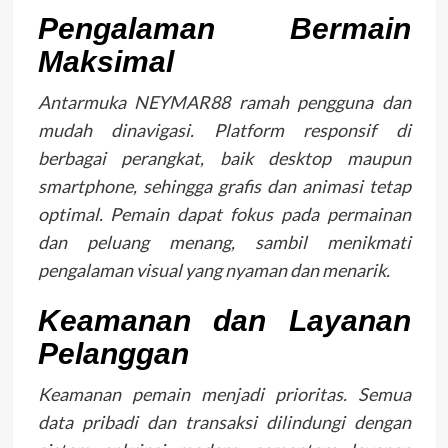
Pengalaman Bermain
Maksimal
Antarmuka NEYMAR88 ramah pengguna dan
mudah dinavigasi. Platform responsif di
berbagai perangkat, baik desktop maupun
smartphone, sehingga grafis dan animasi tetap
optimal. Pemain dapat fokus pada permainan
dan peluang menang, sambil menikmati
pengalaman visual yang nyaman dan menarik.
Keamanan dan Layanan
Pelanggan
Keamanan pemain menjadi prioritas. Semua
data pribadi dan transaksi dilindungi dengan