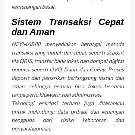
kemenangan besar.
Sistem Transaksi Cepat
dan Aman
NEYMAR88 menyediakan berbagai metode
transaksi yang mudah dan cepat, seperti deposit
via QRIS, transfer bank lokal, dan dompet digital
populer seperti OVO, Dana, dan GoPay. Proses
deposit dan penarikan berlangsung instan dan
aman, sehingga pemain bisa fokus bermain
tanpa perlu khawatir soal administrasi.
Teknologi enkripsi terbaru juga diterapkan
untuk melindungi data pribadi dan keuangan
pengguna dari risiko kebocoran dan
penyalahgunaan.