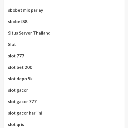
sbobet mix parlay
sbobet88
Situs Server Thailand
Slot
slot 777
slot bet 200
slot depo 5k
slot gacor
slot gacor 777
slot gacor hari ini
slot qris