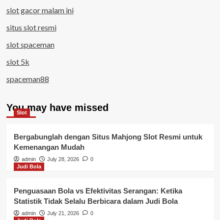
slot gacor malam ini
situs slot resmi
slot spaceman
slot 5k
spaceman88
You may have missed
Slot
Bergabunglah dengan Situs Mahjong Slot Resmi untuk
Kemenangan Mudah
admin
July 28, 2026
0
Judi Bola
Penguasaan Bola vs Efektivitas Serangan: Ketika
Statistik Tidak Selalu Berbicara dalam Judi Bola
admin
July 21, 2026
0