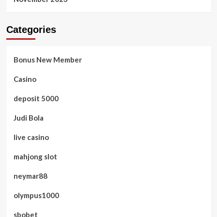
Categories
Bonus New Member
Casino
deposit 5000
Judi Bola
live casino
mahjong slot
neymar88
olympus1000
sbobet