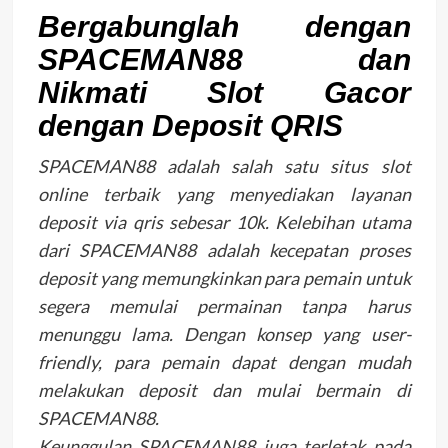
Bergabunglah dengan
SPACEMAN88 dan
Nikmati Slot Gacor
dengan Deposit QRIS
SPACEMAN88 adalah salah satu situs slot
online terbaik yang menyediakan layanan
deposit via qris sebesar 10k. Kelebihan utama
dari SPACEMAN88 adalah kecepatan proses
deposit yang memungkinkan para pemain untuk
segera memulai permainan tanpa harus
menunggu lama. Dengan konsep yang user-
friendly, para pemain dapat dengan mudah
melakukan deposit dan mulai bermain di
SPACEMAN88.
Keunggulan SPACEMAN88 juga terletak pada