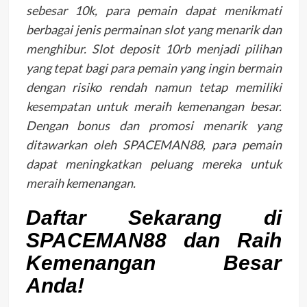
sebesar 10k, para pemain dapat menikmati
berbagai jenis permainan slot yang menarik dan
menghibur. Slot deposit 10rb menjadi pilihan
yang tepat bagi para pemain yang ingin bermain
dengan risiko rendah namun tetap memiliki
kesempatan untuk meraih kemenangan besar.
Dengan bonus dan promosi menarik yang
ditawarkan oleh SPACEMAN88, para pemain
dapat meningkatkan peluang mereka untuk
meraih kemenangan.
Daftar Sekarang di
SPACEMAN88 dan Raih
Kemenangan Besar
Anda!