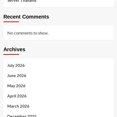
Server Thailand
Recent Comments
No comments to show.
Archives
July 2026
June 2026
May 2026
April 2026
March 2026
December 2025