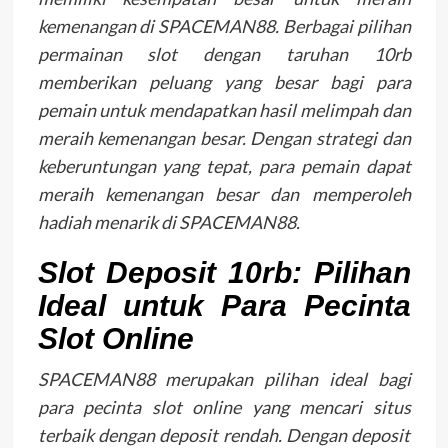
kemenangan di SPACEMAN88. Berbagai pilihan
permainan slot dengan taruhan 10rb
memberikan peluang yang besar bagi para
pemain untuk mendapatkan hasil melimpah dan
meraih kemenangan besar. Dengan strategi dan
keberuntungan yang tepat, para pemain dapat
meraih kemenangan besar dan memperoleh
hadiah menarik di SPACEMAN88.
Slot Deposit 10rb: Pilihan
Ideal untuk Para Pecinta
Slot Online
SPACEMAN88 merupakan pilihan ideal bagi
para pecinta slot online yang mencari situs
terbaik dengan deposit rendah. Dengan deposit