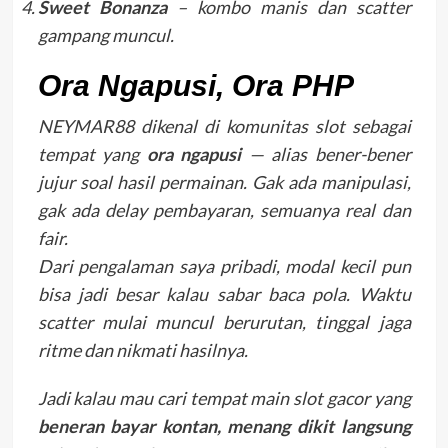
Sweet Bonanza
– kombo manis dan scatter
gampang muncul.
Ora Ngapusi, Ora PHP
NEYMAR88 dikenal di komunitas slot sebagai
tempat yang
ora ngapusi
— alias bener-bener
jujur soal hasil permainan. Gak ada manipulasi,
gak ada delay pembayaran, semuanya real dan
fair.
Dari pengalaman saya pribadi, modal kecil pun
bisa jadi besar kalau sabar baca pola. Waktu
scatter mulai muncul berurutan, tinggal jaga
ritme dan nikmati hasilnya.
Jadi kalau mau cari tempat main slot gacor yang
beneran bayar kontan, menang dikit langsung