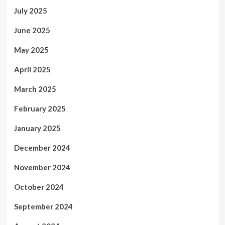
July 2025
June 2025
May 2025
April 2025
March 2025
February 2025
January 2025
December 2024
November 2024
October 2024
September 2024