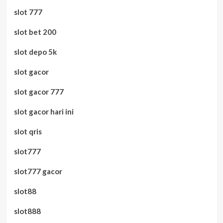
slot 777
slot bet 200
slot depo 5k
slot gacor
slot gacor 777
slot gacor hari ini
slot qris
slot777
slot777 gacor
slot88
slot888