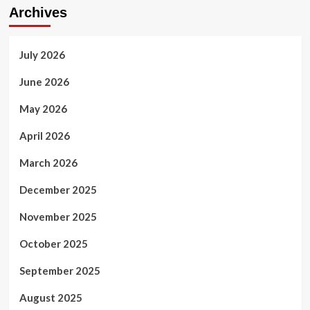
Archives
July 2026
June 2026
May 2026
April 2026
March 2026
December 2025
November 2025
October 2025
September 2025
August 2025