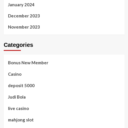
January 2024
December 2023
November 2023
Categories
Bonus New Member
Casino
deposit 5000
Judi Bola
live casino
mahjong slot