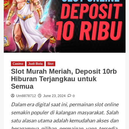
Casino
Judi Bola
Slot
Slot Murah Meriah, Deposit 10rb
Hiburan Terjangkau untuk
Semua
0
Urn8878712
June 23, 2024
Dalam era digital saat ini, permainan slot online
semakin populer di kalangan masyarakat. Salah
satu alasan utama adalah kemudahan akses dan
beragamnya pilihan permainan yang tersedia.