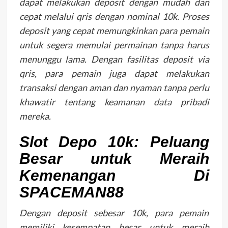
dapat melakukan deposit dengan mudah dan
cepat melalui qris dengan nominal 10k. Proses
deposit yang cepat memungkinkan para pemain
untuk segera memulai permainan tanpa harus
menunggu lama. Dengan fasilitas deposit via
qris, para pemain juga dapat melakukan
transaksi dengan aman dan nyaman tanpa perlu
khawatir tentang keamanan data pribadi
mereka.
Slot Depo 10k: Peluang
Besar untuk Meraih
Kemenangan Di
SPACEMAN88
Dengan deposit sebesar 10k, para pemain
memiliki kesempatan besar untuk meraih