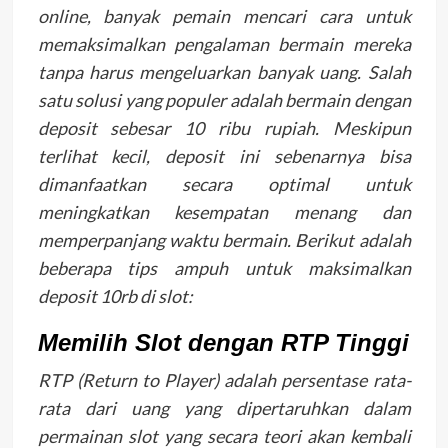
online, banyak pemain mencari cara untuk
memaksimalkan pengalaman bermain mereka
tanpa harus mengeluarkan banyak uang. Salah
satu solusi yang populer adalah bermain dengan
deposit sebesar 10 ribu rupiah. Meskipun
terlihat kecil, deposit ini sebenarnya bisa
dimanfaatkan secara optimal untuk
meningkatkan kesempatan menang dan
memperpanjang waktu bermain. Berikut adalah
beberapa tips ampuh untuk maksimalkan
deposit 10rb di slot:
Memilih Slot dengan RTP Tinggi
RTP (Return to Player) adalah persentase rata-
rata dari uang yang dipertaruhkan dalam
permainan slot yang secara teori akan kembali