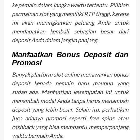
ke pemain dalam jangka waktu tertentu. Pilihlah
permainan slot yang memiliki RTP tinggi, karena
ini akan meningkatkan peluang Anda untuk
mendapatkan kembali sebagian besar dari
deposit Anda dalam jangka panjang.
Manfaatkan Bonus Deposit dan
Promosi
Banyak platform slot online menawarkan bonus
deposit kepada pemain baru maupun yang
sudah ada. Manfaatkan kesempatan ini untuk
menambah modal Anda tanpa harus menambah
deposit yang lebih besar. Selain itu, perhatikan
juga adanya promosi seperti free spins atau
cashback yang bisa membantu memperpanjang
waktu bermain Anda.