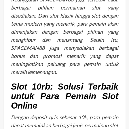
berbagai pilihan permainan slot yang
disediakan. Dari slot klasik hingga slot dengan
tema modern yang menarik, para pemain akan
dimanjakan dengan berbagai pilihan yang
menghibur dan menantang. Selain itu,
SPACEMAN88 juga menyediakan berbagai
bonus dan promosi menarik yang dapat
meningkatkan peluang para pemain untuk
meraih kemenangan.
Slot 10rb: Solusi Terbaik
untuk Para Pemain Slot
Online
Dengan deposit qris sebesar 10k, para pemain
dapat memainkan berbagai jenis permainan slot