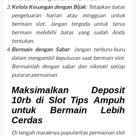
Kelola Keuangan dengan Bijak
: Tetapkan batas
pengeluaran harian atau mingguan untuk
bermain slot. Jangan tergoda untuk terus
bermain melebihi batas yang sudah Anda
tentukan.
Bermain dengan Sabar
: Jangan terburu-buru
dalam mengambil keputusan saat bermain slot.
Bermainlah dengan sabar dan nikmati setiap
putaran permainan.
Maksimalkan Deposit
10rb di Slot Tips Ampuh
untuk Bermain Lebih
Cerdas
Di tengah maraknya popularitas permainan slot