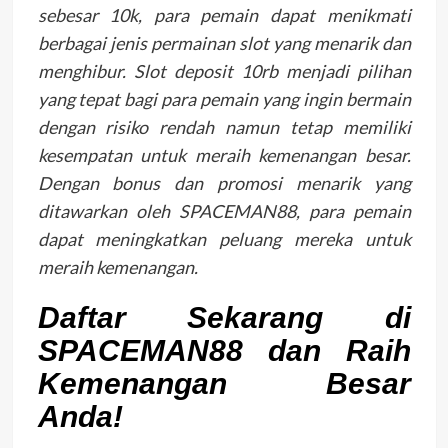
sebesar 10k, para pemain dapat menikmati
berbagai jenis permainan slot yang menarik dan
menghibur. Slot deposit 10rb menjadi pilihan
yang tepat bagi para pemain yang ingin bermain
dengan risiko rendah namun tetap memiliki
kesempatan untuk meraih kemenangan besar.
Dengan bonus dan promosi menarik yang
ditawarkan oleh SPACEMAN88, para pemain
dapat meningkatkan peluang mereka untuk
meraih kemenangan.
Daftar Sekarang di
SPACEMAN88 dan Raih
Kemenangan Besar
Anda!