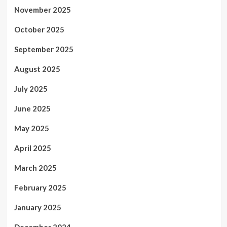
November 2025
October 2025
September 2025
August 2025
July 2025
June 2025
May 2025
April 2025
March 2025
February 2025
January 2025