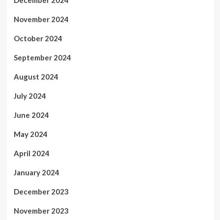
December 2024
November 2024
October 2024
September 2024
August 2024
July 2024
June 2024
May 2024
April 2024
January 2024
December 2023
November 2023