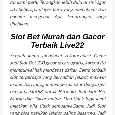
itu kami perlu Terangkan lebih dulu di sini agar
ada beberapa player baru yang memahami dan
pahami mengenai Apa keuntungan yang
dijajakan.
Slot Bet Murah dan Gacor
Terbaik Live22
Setelah kamu mendapat rekomendasi Game
Judi Slot Bet 200 gacor secara gratis, karena itu
mempunyai hak mendapat daftar Game terbaik
slot terpercaya yang berhadiah jekpot maxwin
malam hari ini, agar mempermainkan dengan jeli
bersama Slot88 untuk Bermain Judi Slot Bet
Murah dan Gacor online. Dan tidak lupa kami
ingatkan bila tidak semuanyaGame Judi Slot
yang bisa hasilkan jekpot paling besarnya, jadi