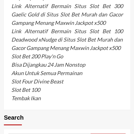
Link Alternatif Bermain Situs Slot Bet 300
Gaelic Gold di Situs Slot Bet Murah dan Gacor
Gampang Menang Maxwin Jackpot x500
Link Alternatif Bermain Situs Slot Bet 100
Deadwood xNudge di Situs Slot Bet Murah dan
Gacor Gampang Menang Maxwin Jackpot x500
Slot Bet 200 Play'n Go
Bisa Dijangkau 24 Jam Nonstop
Akun Untuk Semua Permainan
Slot Four Divine Beast
Slot Bet 100
Tembak Ikan
Search