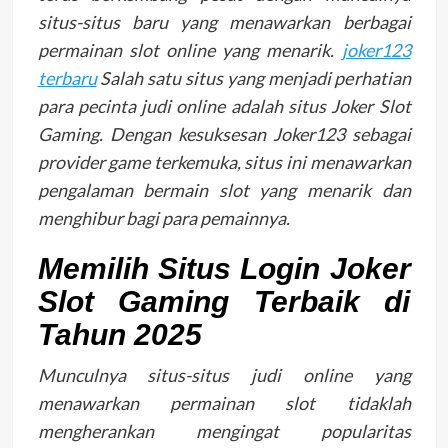
situs-situs baru yang menawarkan berbagai
permainan slot online yang menarik.
joker123
terbaru
Salah satu situs yang menjadi perhatian
para pecinta judi online adalah situs Joker Slot
Gaming. Dengan kesuksesan Joker123 sebagai
provider game terkemuka, situs ini menawarkan
pengalaman bermain slot yang menarik dan
menghibur bagi para pemainnya.
Memilih Situs Login Joker
Slot Gaming Terbaik di
Tahun 2025
Munculnya situs-situs judi online yang
menawarkan permainan slot tidaklah
mengherankan mengingat popularitas