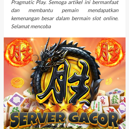
Pragmatic Play. Semoga artikel ini bermanfaat
dan membantu pemain mendapatkan
kemenangan besar dalam bermain slot online.
Selamat mencoba