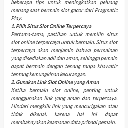
beberapa tips untuk meningkatkan peluang
menang saat bermain slot gacor dari Pragmatic
Play:
1. Pilih Situs Slot Online Terpercaya
Pertama-tama, pastikan untuk memilih situs
slot online terpercaya untuk bermain. Situs slot
terpercaya akan menjamin bahwa permainan
yang disediakan adil dan aman, sehingga pemain
dapat bermain dengan tenang tanpa khawatir
tentang kemungkinan kecurangan.
2. Gunakan Link Slot Online yang Aman
Ketika bermain slot online, penting untuk
menggunakan link yang aman dan terpercaya.
Hindari mengklik link yang mencurigakan atau
tidak dikenal, karena hal ini dapat
membahayakan keamanan data pribadi pemain.