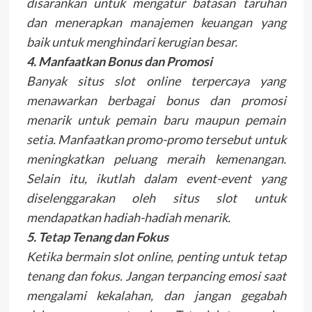
disarankan untuk mengatur batasan taruhan
dan menerapkan manajemen keuangan yang
baik untuk menghindari kerugian besar.
4. Manfaatkan Bonus dan Promosi
Banyak situs slot online terpercaya yang
menawarkan berbagai bonus dan promosi
menarik untuk pemain baru maupun pemain
setia. Manfaatkan promo-promo tersebut untuk
meningkatkan peluang meraih kemenangan.
Selain itu, ikutlah dalam event-event yang
diselenggarakan oleh situs slot untuk
mendapatkan hadiah-hadiah menarik.
5. Tetap Tenang dan Fokus
Ketika bermain slot online, penting untuk tetap
tenang dan fokus. Jangan terpancing emosi saat
mengalami kekalahan, dan jangan gegabah