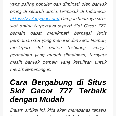
yang paling populer dan diminati oleh banyak
orang di seluruh dunia, termasuk di Indonesia.
https://777neymar.com/
Dengan hadirnya situs
slot online terpercaya seperti Slot Gacor 777,
pemain dapat menikmati berbagai jenis
permainan slot yang menarik dan seru. Namun,
meskipun slot online terbilang sebagai
permainan yang mudah dimainkan, ternyata
masih banyak pemain yang kesulitan untuk
meraih kemenangan.
Cara Bergabung di Situs
Slot Gacor 777 Terbaik
dengan Mudah
Dalam artikel ini, kita akan membahas rahasia