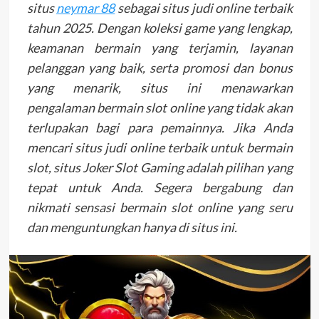
situs
neymar 88
sebagai situs judi online terbaik
tahun 2025. Dengan koleksi game yang lengkap,
keamanan bermain yang terjamin, layanan
pelanggan yang baik, serta promosi dan bonus
yang menarik, situs ini menawarkan
pengalaman bermain slot online yang tidak akan
terlupakan bagi para pemainnya. Jika Anda
mencari situs judi online terbaik untuk bermain
slot, situs Joker Slot Gaming adalah pilihan yang
tepat untuk Anda. Segera bergabung dan
nikmati sensasi bermain slot online yang seru
dan menguntungkan hanya di situs ini.