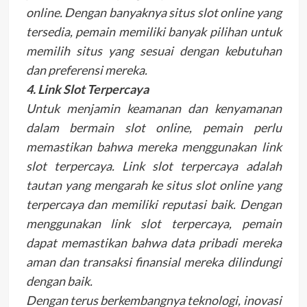
online. Dengan banyaknya situs slot online yang
tersedia, pemain memiliki banyak pilihan untuk
memilih situs yang sesuai dengan kebutuhan
dan preferensi mereka.
4. Link Slot Terpercaya
Untuk menjamin keamanan dan kenyamanan
dalam bermain slot online, pemain perlu
memastikan bahwa mereka menggunakan link
slot terpercaya. Link slot terpercaya adalah
tautan yang mengarah ke situs slot online yang
terpercaya dan memiliki reputasi baik. Dengan
menggunakan link slot terpercaya, pemain
dapat memastikan bahwa data pribadi mereka
aman dan transaksi finansial mereka dilindungi
dengan baik.
Dengan terus berkembangnya teknologi, inovasi