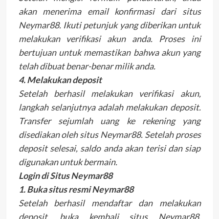
akan menerima email konfirmasi dari situs
Neymar88. Ikuti petunjuk yang diberikan untuk
melakukan verifikasi akun anda. Proses ini
bertujuan untuk memastikan bahwa akun yang
telah dibuat benar-benar milik anda.
4. Melakukan deposit
Setelah berhasil melakukan verifikasi akun,
langkah selanjutnya adalah melakukan deposit.
Transfer sejumlah uang ke rekening yang
disediakan oleh situs Neymar88. Setelah proses
deposit selesai, saldo anda akan terisi dan siap
digunakan untuk bermain.
Login di Situs Neymar88
1. Buka situs resmi Neymar88
Setelah berhasil mendaftar dan melakukan
deposit, buka kembali situs Neymar88.