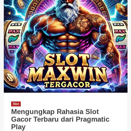
Slot
Mengungkap Rahasia Slot
Gacor Terbaru dari Pragmatic
Play