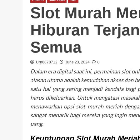
Slot Murah Mer
Hiburan Terja
Semua
0
Urn8878712
June 23, 2024
Dalam era digital saat ini, permainan slot o
alasan utama adalah kemudahan akses dan be
satu hal yang sering menjadi kendala bagi 
harus dikeluarkan. Untuk mengatasi masalah
menawarkan opsi slot murah meriah dengan 
sangat menarik bagi mereka yang ingin me
uang.
Keuntungan Slot Murah Meria