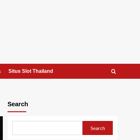
a
Situs Slot Thailand
Search
Search