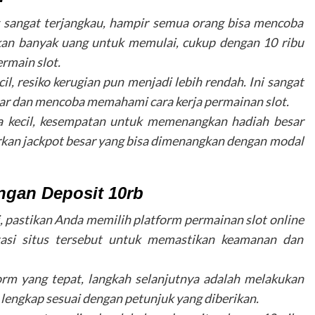
 sangat terjangkau, hampir semua orang bisa mencoba
rkan banyak uang untuk memulai, cukup dengan 10 ribu
rmain slot.
cil, resiko kerugian pun menjadi lebih rendah. Ini sangat
jar dan mencoba memahami cara kerja permainan slot.
a kecil, kesempatan untuk memenangkan hadiah besar
kan jackpot besar yang bisa dimenangkan dengan modal
ngan Deposit 10rb
 pastikan Anda memilih platform permainan slot online
utasi situs tersebut untuk memastikan keamanan dan
rm yang tepat, langkah selanjutnya adalah melakukan
an lengkap sesuai dengan petunjuk yang diberikan.