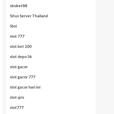
sbobet88
Situs Server Thailand
Slot
slot 777
slot bet 200
slot depo 5k
slot gacor
slot gacor 777
slot gacor hari ini
slot qris
slot777