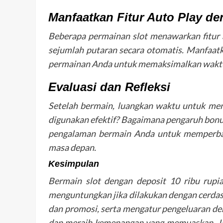
Manfaatkan Fitur Auto Play de
Beberapa permainan slot menawarkan fitu
sejumlah putaran secara otomatis. Manfaatka
permainan Anda untuk memaksimalkan wakt
Evaluasi dan Refleksi
Setelah bermain, luangkan waktu untuk men
digunakan efektif? Bagaimana pengaruh bon
pengalaman bermain Anda untuk memperbai
masa depan.
Kesimpulan
Bermain slot dengan deposit 10 ribu rup
menguntungkan jika dilakukan dengan cerdas
dan promosi, serta mengatur pengeluaran de
dan meraih kemenangan yang memuaskan. Jad