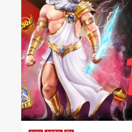
Casino
Judi Bola
Slot