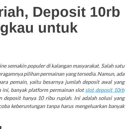
iah, Deposit 10rb
ngkau untuk
nline semakin populer di kalangan masyarakat. Salah satu
ragamnya pilihan permainan yang tersedia. Namun, ada
para pemain, yaitu besarnya jumlah deposit awal yang
 ini, banyak platform permainan slot
slot deposit 10rb
deposit hanya 10 ribu rupiah. Ini adalah solusi yang
ncoba keberuntungan tanpa harus mengeluarkan banyak
h