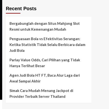
Recent Posts
Bergabunglah dengan Situs Mahjong Slot
Resmi untuk Kemenangan Mudah
Penguasaan Bola vs Efektivitas Serangan:
Ketika Statistik Tidak Selalu Berbicara dalam
Judi Bola
Parlay Value Odds, Cari Pilihan yang Tidak
Hanya Terlihat Besar
Agen Judi Bola HT FT, Baca Alur Laga dari
Awal Sampai Akhir
Simak Cara Mudah Menang Jackpot di
Provider Terbaik Server Thailand