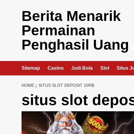
Skip
to
Berita Menarik
content
Permainan
Penghasil Uang
Sitemap
Casino
Judi Bola
Slot
Situs J
HOME
SITUS SLOT DEPOSIT 10RB
situs slot depos