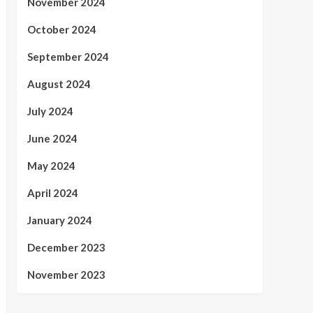
November 2024
October 2024
September 2024
August 2024
July 2024
June 2024
May 2024
April 2024
January 2024
December 2023
November 2023