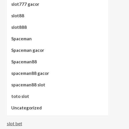
slot777 gacor
slot88
slot888
Spaceman
Spaceman gacor
Spaceman88
spaceman88 gacor
spaceman88 slot
toto slot
Uncategorized
slot bet