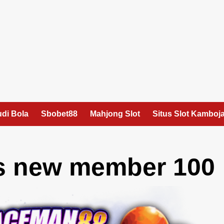
udi Bola
Sbobet88
Mahjong Slot
Situs Slot Kamboj
us new member 100