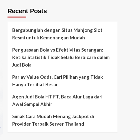
Recent Posts
Bergabunglah dengan Situs Mahjong Slot
Resmi untuk Kemenangan Mudah
Penguasaan Bola vs Efektivitas Serangan:
Ketika Statistik Tidak Selalu Berbicara dalam
Judi Bola
Parlay Value Odds, Cari Pilihan yang Tidak
Hanya Terlihat Besar
Agen Judi Bola HT FT, Baca Alur Laga dari
Awal Sampai Akhir
Simak Cara Mudah Menang Jackpot di
Provider Terbaik Server Thailand