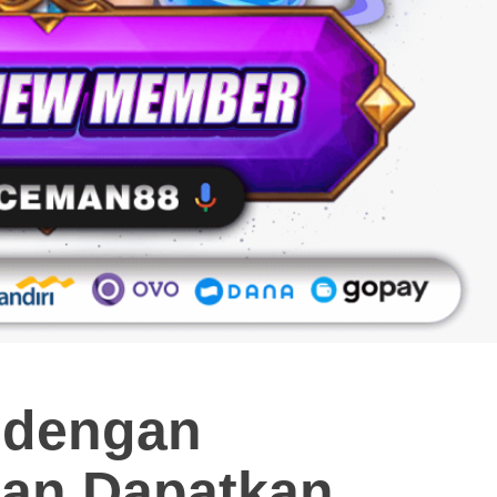
 dengan
an Dapatkan