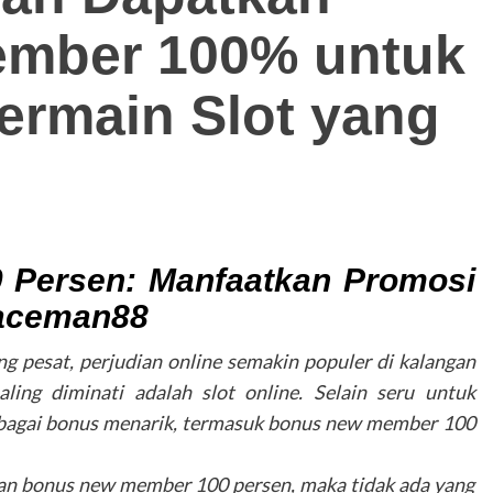
mber 100% untuk
rmain Slot yang
Persen: Manfaatkan Promosi
paceman88
g pesat, perjudian online semakin populer di kalangan
ling diminati adalah slot online. Selain seru untuk
rbagai bonus menarik, termasuk bonus new member 100
kan bonus new member 100 persen, maka tidak ada yang