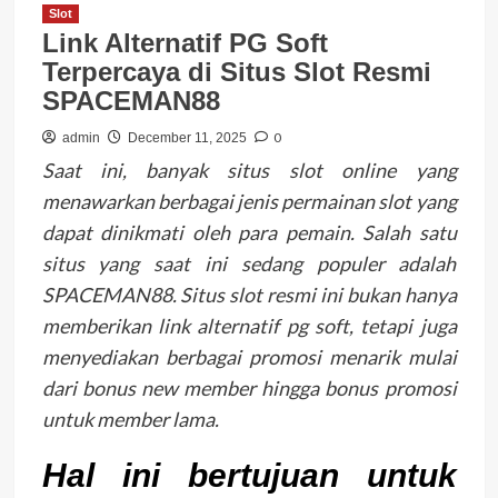
Slot
Link Alternatif PG Soft
Terpercaya di Situs Slot Resmi
SPACEMAN88
0
admin
December 11, 2025
Saat ini, banyak situs slot online yang
menawarkan berbagai jenis permainan slot yang
dapat dinikmati oleh para pemain. Salah satu
situs yang saat ini sedang populer adalah
SPACEMAN88. Situs slot resmi ini bukan hanya
memberikan link alternatif pg soft, tetapi juga
menyediakan berbagai promosi menarik mulai
dari bonus new member hingga bonus promosi
untuk member lama.
Hal ini bertujuan untuk