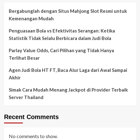
Bergabunglah dengan Situs Mahjong Slot Resmi untuk
Kemenangan Mudah
Penguasaan Bola vs Efektivitas Serangan: Ketika
Statistik Tidak Selalu Berbicara dalam Judi Bola
Parlay Value Odds, Cari Pilihan yang Tidak Hanya
Terlihat Besar
Agen Judi Bola HT FT, Baca Alur Laga dari Awal Sampai
Akhir
Simak Cara Mudah Menang Jackpot di Provider Terbaik
Server Thailand
Recent Comments
No comments to show.