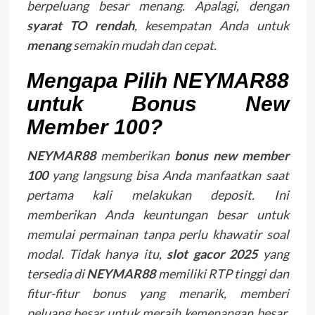
berpeluang besar menang. Apalagi, dengan
syarat TO rendah
, kesempatan Anda untuk
menang
semakin mudah dan cepat.
Mengapa Pilih NEYMAR88
untuk Bonus New
Member 100?
NEYMAR88
memberikan
bonus new member
100
yang langsung bisa Anda manfaatkan saat
pertama kali melakukan deposit. Ini
memberikan Anda keuntungan besar untuk
memulai permainan tanpa perlu khawatir soal
modal. Tidak hanya itu,
slot gacor 2025
yang
tersedia di
NEYMAR88
memiliki RTP tinggi dan
fitur-fitur bonus yang menarik, memberi
peluang besar untuk meraih kemenangan besar.