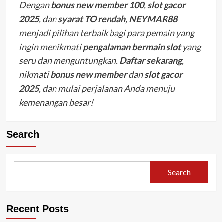
Dengan
bonus new member 100
,
slot gacor
2025
, dan
syarat TO rendah
,
NEYMAR88
menjadi pilihan terbaik bagi para pemain yang
ingin menikmati
pengalaman bermain slot
yang
seru dan menguntungkan.
Daftar sekarang
,
nikmati
bonus new member
dan
slot gacor
2025
, dan mulai perjalanan Anda menuju
kemenangan besar!
Search
Search
Recent Posts