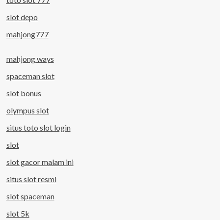
slot depo
mahjong777
mahjong ways
spaceman slot
slot bonus
olympus slot
situs toto slot login
slot
slot gacor malam ini
situs slot resmi
slot spaceman
slot 5k