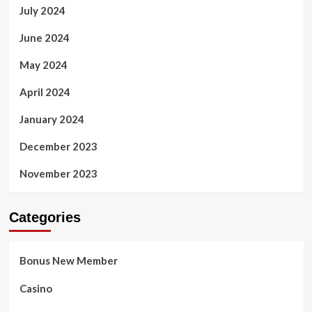
July 2024
June 2024
May 2024
April 2024
January 2024
December 2023
November 2023
Categories
Bonus New Member
Casino