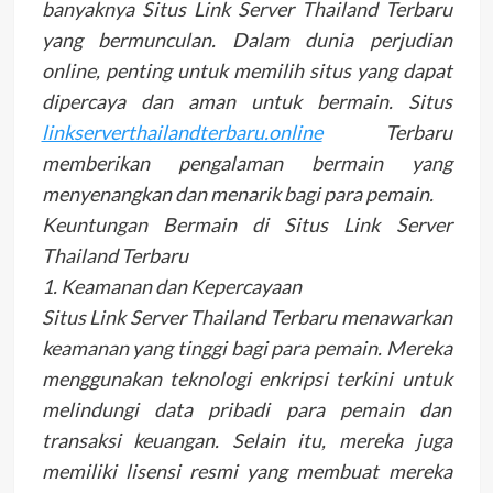
banyaknya Situs Link Server Thailand Terbaru
yang bermunculan. Dalam dunia perjudian
online, penting untuk memilih situs yang dapat
dipercaya dan aman untuk bermain. Situs
linkserverthailandterbaru.online
Terbaru
memberikan pengalaman bermain yang
menyenangkan dan menarik bagi para pemain.
Keuntungan Bermain di Situs Link Server
Thailand Terbaru
1. Keamanan dan Kepercayaan
Situs Link Server Thailand Terbaru menawarkan
keamanan yang tinggi bagi para pemain. Mereka
menggunakan teknologi enkripsi terkini untuk
melindungi data pribadi para pemain dan
transaksi keuangan. Selain itu, mereka juga
memiliki lisensi resmi yang membuat mereka