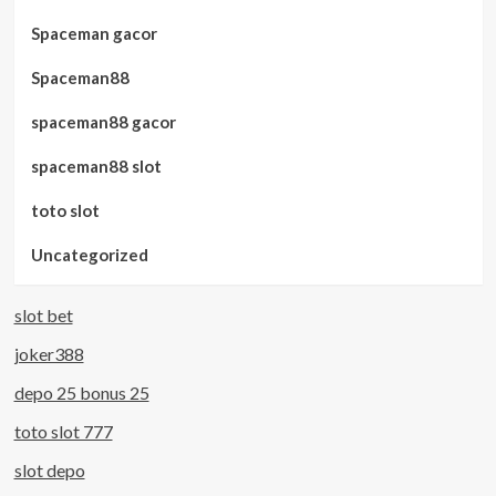
Spaceman gacor
Spaceman88
spaceman88 gacor
spaceman88 slot
toto slot
Uncategorized
slot bet
joker388
depo 25 bonus 25
toto slot 777
slot depo