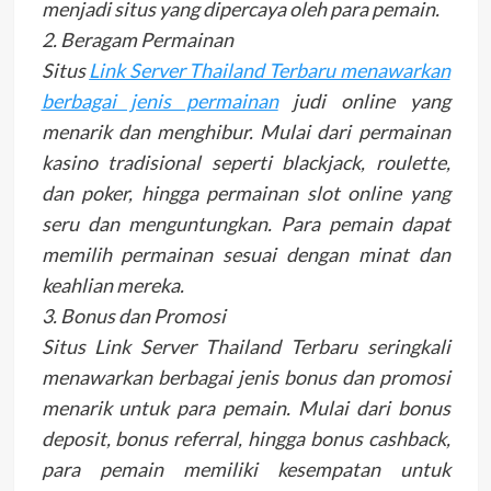
menjadi situs yang dipercaya oleh para pemain.
2. Beragam Permainan
Situs
Link Server Thailand Terbaru menawarkan
berbagai jenis permainan
judi online yang
menarik dan menghibur. Mulai dari permainan
kasino tradisional seperti blackjack, roulette,
dan poker, hingga permainan slot online yang
seru dan menguntungkan. Para pemain dapat
memilih permainan sesuai dengan minat dan
keahlian mereka.
3. Bonus dan Promosi
Situs Link Server Thailand Terbaru seringkali
menawarkan berbagai jenis bonus dan promosi
menarik untuk para pemain. Mulai dari bonus
deposit, bonus referral, hingga bonus cashback,
para pemain memiliki kesempatan untuk