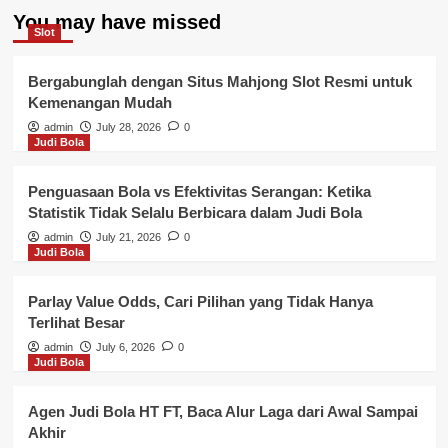
You may have missed
Slot
Bergabunglah dengan Situs Mahjong Slot Resmi untuk
Kemenangan Mudah
admin
July 28, 2026
0
Judi Bola
Penguasaan Bola vs Efektivitas Serangan: Ketika
Statistik Tidak Selalu Berbicara dalam Judi Bola
admin
July 21, 2026
0
Judi Bola
Parlay Value Odds, Cari Pilihan yang Tidak Hanya
Terlihat Besar
admin
July 6, 2026
0
Judi Bola
Agen Judi Bola HT FT, Baca Alur Laga dari Awal Sampai
Akhir