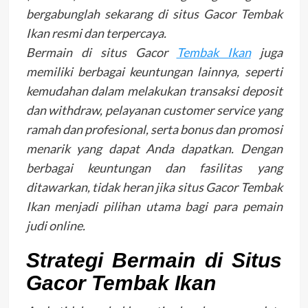
bergabunglah sekarang di situs Gacor Tembak
Ikan resmi dan terpercaya.
Bermain di situs Gacor
Tembak Ikan
juga
memiliki berbagai keuntungan lainnya, seperti
kemudahan dalam melakukan transaksi deposit
dan withdraw, pelayanan customer service yang
ramah dan profesional, serta bonus dan promosi
menarik yang dapat Anda dapatkan. Dengan
berbagai keuntungan dan fasilitas yang
ditawarkan, tidak heran jika situs Gacor Tembak
Ikan menjadi pilihan utama bagi para pemain
judi online.
Strategi Bermain di Situs
Gacor Tembak Ikan