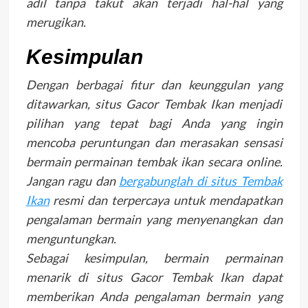
adil tanpa takut akan terjadi hal-hal yang
merugikan.
Kesimpulan
Dengan berbagai fitur dan keunggulan yang
ditawarkan, situs Gacor Tembak Ikan menjadi
pilihan yang tepat bagi Anda yang ingin
mencoba peruntungan dan merasakan sensasi
bermain permainan tembak ikan secara online.
Jangan ragu dan
bergabunglah di situs Tembak
Ikan
resmi dan terpercaya untuk mendapatkan
pengalaman bermain yang menyenangkan dan
menguntungkan.
Sebagai kesimpulan, bermain permainan
menarik di situs Gacor Tembak Ikan dapat
memberikan Anda pengalaman bermain yang