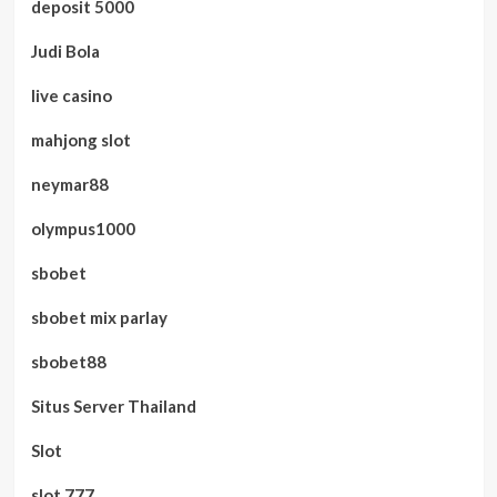
deposit 5000
Judi Bola
live casino
mahjong slot
neymar88
olympus1000
sbobet
sbobet mix parlay
sbobet88
Situs Server Thailand
Slot
slot 777