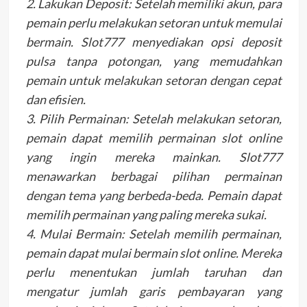
2. Lakukan Deposit: Setelah memiliki akun, para
pemain perlu melakukan setoran untuk memulai
bermain. Slot777 menyediakan opsi deposit
pulsa tanpa potongan, yang memudahkan
pemain untuk melakukan setoran dengan cepat
dan efisien.
3. Pilih Permainan: Setelah melakukan setoran,
pemain dapat memilih permainan slot online
yang ingin mereka mainkan. Slot777
menawarkan berbagai pilihan permainan
dengan tema yang berbeda-beda. Pemain dapat
memilih permainan yang paling mereka sukai.
4. Mulai Bermain: Setelah memilih permainan,
pemain dapat mulai bermain slot online. Mereka
perlu menentukan jumlah taruhan dan
mengatur jumlah garis pembayaran yang