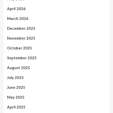
April 2026
March 2026
December 2025
November 2025
October 2025
September 2025
August 2025
July 2025
June 2025
May 2025
April 2025