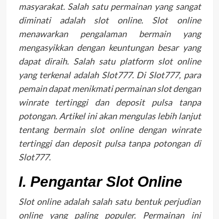
masyarakat. Salah satu permainan yang sangat
diminati adalah slot online. Slot online
menawarkan pengalaman bermain yang
mengasyikkan dengan keuntungan besar yang
dapat diraih. Salah satu platform slot online
yang terkenal adalah Slot777. Di Slot777, para
pemain dapat menikmati permainan slot dengan
winrate tertinggi dan deposit pulsa tanpa
potongan. Artikel ini akan mengulas lebih lanjut
tentang bermain slot online dengan winrate
tertinggi dan deposit pulsa tanpa potongan di
Slot777.
I. Pengantar Slot Online
Slot online adalah salah satu bentuk perjudian
online yang paling populer. Permainan ini