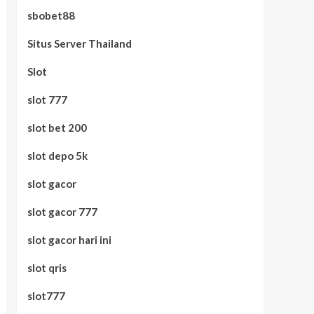
sbobet88
Situs Server Thailand
Slot
slot 777
slot bet 200
slot depo 5k
slot gacor
slot gacor 777
slot gacor hari ini
slot qris
slot777