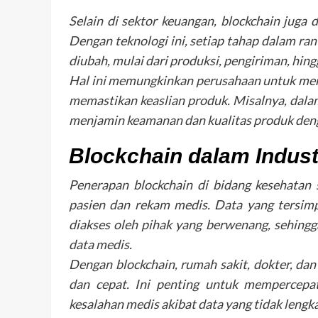
Selain di sektor keuangan, blockchain juga 
Dengan teknologi ini, setiap tahap dalam ran
diubah, mulai dari produksi, pengiriman, hin
Hal ini memungkinkan perusahaan untuk meman
memastikan keaslian produk. Misalnya, dala
menjamin keamanan dan kualitas produk deng
Blockchain dalam Indust
Penerapan blockchain di bidang kesehatan
pasien dan rekam medis. Data yang tersimp
diakses oleh pihak yang berwenang, sehingg
data medis.
Dengan blockchain, rumah sakit, dokter, dan
dan cepat. Ini penting untuk mempercepat
kesalahan medis akibat data yang tidak lengka