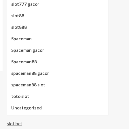
slot777 gacor
slot88
slot888
Spaceman
Spaceman gacor
Spaceman88
spaceman88 gacor
spaceman88 slot
toto slot
Uncategorized
slot bet