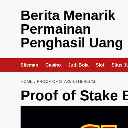
Skip
to
Berita Menarik
content
Permainan
Penghasil Uang
Sitemap
Casino
Judi Bola
Slot
Situs J
HOME
PROOF OF STAKE ETHEREUM
Proof of Stake