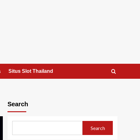
a
Situs Slot Thailand
Search
Search