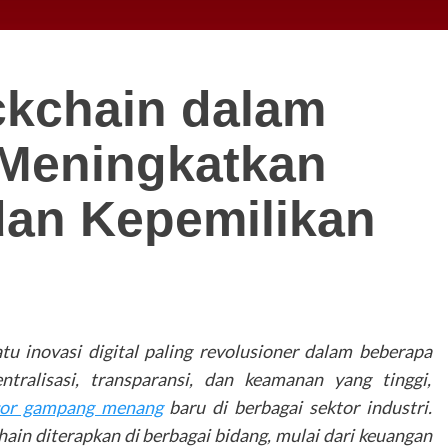
ckchain dalam
 Meningkatkan
an Kepemilikan
tu inovasi digital paling revolusioner dalam beberapa
ntralisasi, transparansi, dan keamanan yang tinggi,
acor gampang menang
baru di berbagai sektor industri.
ain diterapkan di berbagai bidang, mulai dari keuangan