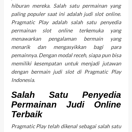
hiburan mereka. Salah satu permainan yang
paling populer saat ini adalah judi slot online.
Pragmatic Play adalah salah satu penyedia
permainan slot online terkemuka yang
menawarkan pengalaman bermain yang
menarik dan mengasyikkan bagi para
pemainnya. Dengan modal receh, siapa pun bisa
memiliki kesempatan untuk menjadi jutawan
dengan bermain judi slot di Pragmatic Play
Indonesia.
Salah Satu Penyedia
Permainan Judi Online
Terbaik
Pragmatic Play telah dikenal sebagai salah satu