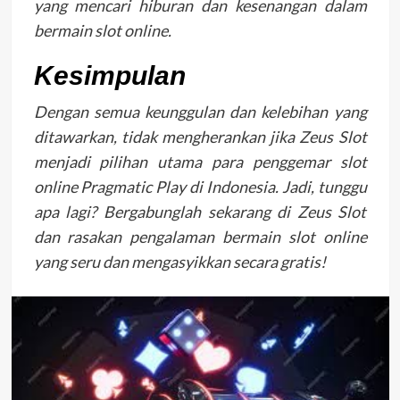
yang mencari hiburan dan kesenangan dalam
bermain slot online.
Kesimpulan
Dengan semua keunggulan dan kelebihan yang
ditawarkan, tidak mengherankan jika Zeus Slot
menjadi pilihan utama para penggemar slot
online Pragmatic Play di Indonesia. Jadi, tunggu
apa lagi? Bergabunglah sekarang di Zeus Slot
dan rasakan pengalaman bermain slot online
yang seru dan mengasyikkan secara gratis!