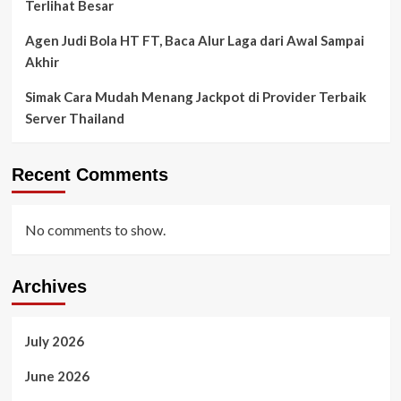
Terlihat Besar
Agen Judi Bola HT FT, Baca Alur Laga dari Awal Sampai
Akhir
Simak Cara Mudah Menang Jackpot di Provider Terbaik
Server Thailand
Recent Comments
No comments to show.
Archives
July 2026
June 2026