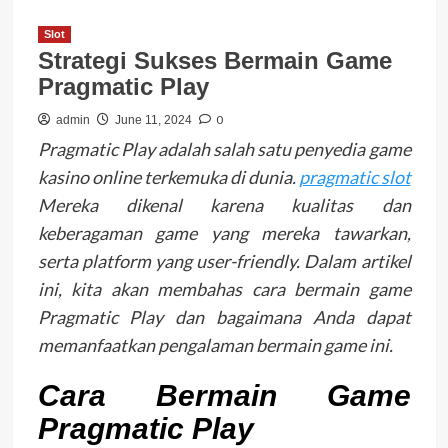
Slot
Strategi Sukses Bermain Game
Pragmatic Play
0
admin
June 11, 2024
Pragmatic Play adalah salah satu penyedia game
kasino online terkemuka di dunia.
pragmatic slot
Mereka dikenal karena kualitas dan
keberagaman game yang mereka tawarkan,
serta platform yang user-friendly. Dalam artikel
ini, kita akan membahas cara bermain game
Pragmatic Play dan bagaimana Anda dapat
memanfaatkan pengalaman bermain game ini.
Cara Bermain Game
Pragmatic Play