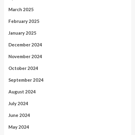
March 2025
February 2025
January 2025
December 2024
November 2024
October 2024
September 2024
August 2024
July 2024
June 2024
May 2024