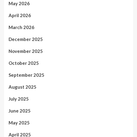
May 2026
April 2026
March 2026
December 2025
November 2025
October 2025
September 2025
August 2025
July 2025
June 2025
May 2025
April 2025