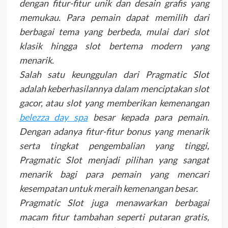
dengan fitur-fitur unik dan desain grafis yang
memukau. Para pemain dapat memilih dari
berbagai tema yang berbeda, mulai dari slot
klasik hingga slot bertema modern yang
menarik.
Salah satu keunggulan dari Pragmatic Slot
adalah keberhasilannya dalam menciptakan slot
gacor, atau slot yang memberikan kemenangan
belezza day spa
besar kepada para pemain.
Dengan adanya fitur-fitur bonus yang menarik
serta tingkat pengembalian yang tinggi,
Pragmatic Slot menjadi pilihan yang sangat
menarik bagi para pemain yang mencari
kesempatan untuk meraih kemenangan besar.
Pragmatic Slot juga menawarkan berbagai
macam fitur tambahan seperti putaran gratis,