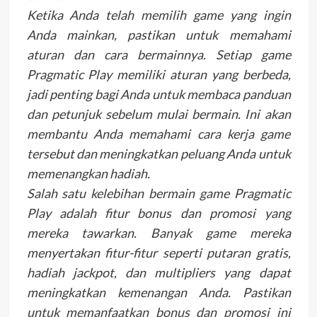
Ketika Anda telah memilih game yang ingin
Anda mainkan, pastikan untuk memahami
aturan dan cara bermainnya. Setiap game
Pragmatic Play memiliki aturan yang berbeda,
jadi penting bagi Anda untuk membaca panduan
dan petunjuk sebelum mulai bermain. Ini akan
membantu Anda memahami cara kerja game
tersebut dan meningkatkan peluang Anda untuk
memenangkan hadiah.
Salah satu kelebihan bermain game Pragmatic
Play adalah fitur bonus dan promosi yang
mereka tawarkan. Banyak game mereka
menyertakan fitur-fitur seperti putaran gratis,
hadiah jackpot, dan multipliers yang dapat
meningkatkan kemenangan Anda. Pastikan
untuk memanfaatkan bonus dan promosi ini