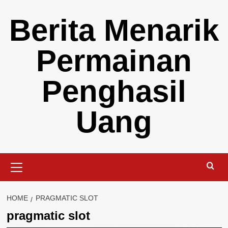
Skip
Berita Menarik
to
content
Permainan
Penghasil
Uang
Primary
Menu
HOME
PRAGMATIC SLOT
pragmatic slot