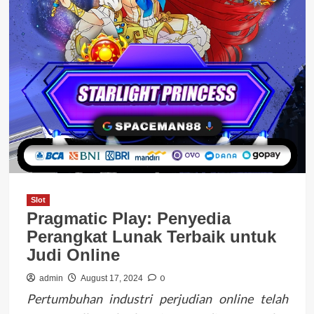
Slot
Pragmatic Play: Penyedia
Perangkat Lunak Terbaik untuk
Judi Online
0
admin
August 17, 2024
Pertumbuhan industri perjudian online telah