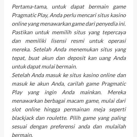
Pertama-tama, untuk dapat bermain game
Pragmatic Play, Anda perlu mencari situs kasino
online yang menawarkan game dari penyedia ini.
Pastikan untuk memilih situs yang tepercaya
dan memiliki lisensi resmi untuk operasi
mereka. Setelah Anda menemukan situs yang
tepat, buat akun dan deposit kan uang Anda
untuk dapat mulai bermain.
Setelah Anda masuk ke situs kasino online dan
masuk ke akun Anda, carilah game Pragmatic
Play yang ingin Anda mainkan. Mereka
menawarkan berbagai macam game, mulai dari
slot online hingga permainan meja seperti
blackjack dan roulette. Pilih game yang paling
sesuai dengan preferensi anda dan mulailah
bermain.