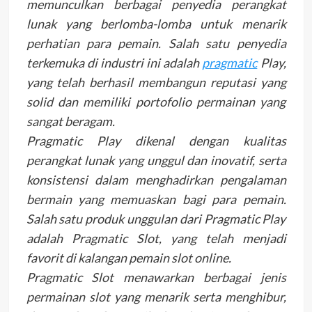
memunculkan berbagai penyedia perangkat
lunak yang berlomba-lomba untuk menarik
perhatian para pemain. Salah satu penyedia
terkemuka di industri ini adalah
pragmatic
Play,
yang telah berhasil membangun reputasi yang
solid dan memiliki portofolio permainan yang
sangat beragam.
Pragmatic Play dikenal dengan kualitas
perangkat lunak yang unggul dan inovatif, serta
konsistensi dalam menghadirkan pengalaman
bermain yang memuaskan bagi para pemain.
Salah satu produk unggulan dari Pragmatic Play
adalah Pragmatic Slot, yang telah menjadi
favorit di kalangan pemain slot online.
Pragmatic Slot menawarkan berbagai jenis
permainan slot yang menarik serta menghibur,