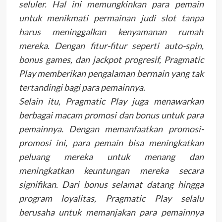
seluler. Hal ini memungkinkan para pemain
untuk menikmati permainan judi slot tanpa
harus meninggalkan kenyamanan rumah
mereka. Dengan fitur-fitur seperti auto-spin,
bonus games, dan jackpot progresif, Pragmatic
Play memberikan pengalaman bermain yang tak
tertandingi bagi para pemainnya.
Selain itu, Pragmatic Play juga menawarkan
berbagai macam promosi dan bonus untuk para
pemainnya. Dengan memanfaatkan promosi-
promosi ini, para pemain bisa meningkatkan
peluang mereka untuk menang dan
meningkatkan keuntungan mereka secara
signifikan. Dari bonus selamat datang hingga
program loyalitas, Pragmatic Play selalu
berusaha untuk memanjakan para pemainnya