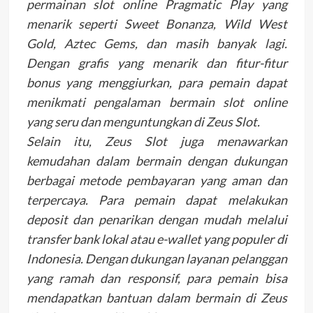
permainan slot online Pragmatic Play yang
menarik seperti Sweet Bonanza, Wild West
Gold, Aztec Gems, dan masih banyak lagi.
Dengan grafis yang menarik dan fitur-fitur
bonus yang menggiurkan, para pemain dapat
menikmati pengalaman bermain slot online
yang seru dan menguntungkan di Zeus Slot.
Selain itu, Zeus Slot juga menawarkan
kemudahan dalam bermain dengan dukungan
berbagai metode pembayaran yang aman dan
terpercaya. Para pemain dapat melakukan
deposit dan penarikan dengan mudah melalui
transfer bank lokal atau e-wallet yang populer di
Indonesia. Dengan dukungan layanan pelanggan
yang ramah dan responsif, para pemain bisa
mendapatkan bantuan dalam bermain di Zeus