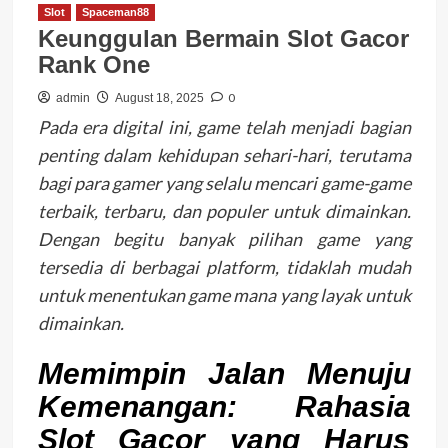
Slot
Spaceman88
Keunggulan Bermain Slot Gacor
Rank One
0
admin
August 18, 2025
Pada era digital ini, game telah menjadi bagian
penting dalam kehidupan sehari-hari, terutama
bagi para gamer yang selalu mencari game-game
terbaik, terbaru, dan populer untuk dimainkan.
Dengan begitu banyak pilihan game yang
tersedia di berbagai platform, tidaklah mudah
untuk menentukan game mana yang layak untuk
dimainkan.
Memimpin Jalan Menuju
Kemenangan: Rahasia
Slot Gacor yang Harus