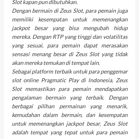
Slot kapan pun dibutuhkan.
Dengan bermain di Zeus Slot, para pemain juga
memiliki kesempatan untuk memenangkan
jackpot besar yang bisa mengubah hidup
mereka. Dengan RTP yang tinggi dan volatilitas
yang sesuai, para pemain dapat merasakan
sensasi menang besar di Zeus Slot yang tidak
akan mereka temukan di tempat lain.
Sebagai platform terbaik untuk para penggemar
slot online Pragmatic Play di Indonesia, Zeus
Slot memastikan para pemain mendapatkan
pengalaman bermain yang terbaik. Dengan
berbagai pilihan permainan yang menarik,
kemudahan dalam bermain, dan kesempatan
untuk memenangkan jackpot besar, Zeus Slot
adalah tempat yang tepat untuk para pemain