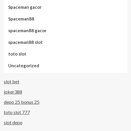
Spaceman gacor
Spaceman88
spaceman88 gacor
spaceman88 slot
toto slot
Uncategorized
slot bet
joker388
depo 25 bonus 25
toto slot 777
slot depo