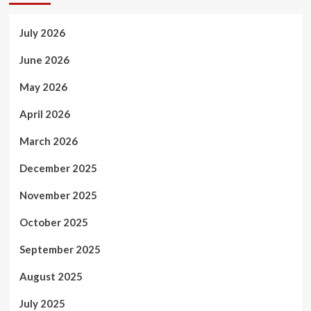
July 2026
June 2026
May 2026
April 2026
March 2026
December 2025
November 2025
October 2025
September 2025
August 2025
July 2025