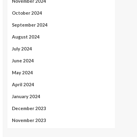
November 2024
October 2024
September 2024
August 2024
July 2024
June 2024
May 2024
April 2024
January 2024
December 2023
November 2023