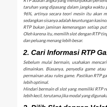
RTP adalah angka yang menunjukkan persenta
taruhan yang dipasang dalam jangka waktu p
96%, artinya secara teori mesin itu akan 
sedangkan sisanya adalah keuntungan kasino
RTP bukan jaminan kemenangan setiap puta
Oleh karena itu, memilih slot dengan RTP tin
dan peluang menang lebih besar.
2. Cari Informasi RTP 
Sebelum mulai bermain, usahakan mencari 
dimainkan. Biasanya, penyedia game atau
permainan atau rules game. Pastikan RTP g
lebih optimal.
Hindari bermain di slot yang memiliki RTP 
lebih kecil, terutama jika modal yang digunak