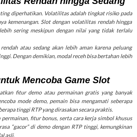
atilitas Rendah hingga Sedang
ting diperhatikan. Volatilitas adalah tingkat risiko pada
ya kemenangan. Slot dengan volatilitas rendah hingga
bih sering meskipun dengan nilai yang tidak terlalu
as rendah atau sedang akan lebih aman karena peluang
inggi. Dengan demikian, modal receh bisa bertahan lebih
untuk Mencoba Game Slot
atkan fitur demo atau permainan gratis yang banyak
 mencoba mode demo, pemain bisa mengamati seberapa
rapa tinggi RTP yang dirasakan secara praktis.
mainan, fitur bonus, serta cara kerja simbol khusus
erasa “gacor” di demo dengan RTP tinggi, kemungkinan
 asli.