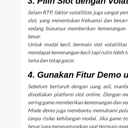
3. Pilih Slot dengan Vol
Selain RTP, faktor volatilitas juga sangat pen
slot, yang menentukan frekuensi dan besarn
sedang biasanya memberikan kemenangan le
besar.
Untuk modal kecil, bermain slot volatilit
mendapat kemenangan kecil tapi rutin lebih t
lama dan tetap gacor.
4. Gunakan Fitur Demo 
Sebelum bertaruh dengan uang asli, manfa
disediakan platform slot online. Dengan
sering game memberikan kemenangan dan sebe
Mode demo juga membantu memahami pola per
tanpa risiko kehilangan modal. Jika game t
besar juga menguntungkan saat bermain modal