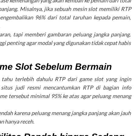
se kemenangan yang akan kembali ke pemain dari total
anjang. Misalnya, jika sebuah mesin slot memiliki RTP
mengembalikan 96% dari total taruhan kepada pemain,
.
ran, tapi memberi gambaran peluang jangka panjang.
ggi penting agar modal yang digunakan tidak cepat habis
Game Slot Sebelum Bermain
tahu terlebih dahulu RTP dari game slot yang ingin
 situs judi resmi mencantumkan RTP di bagian info
ame tersebut minimal 95% ke atas agar peluang menang
rendah karena peluang menang jangka panjang akan jauh
an hanya receh.