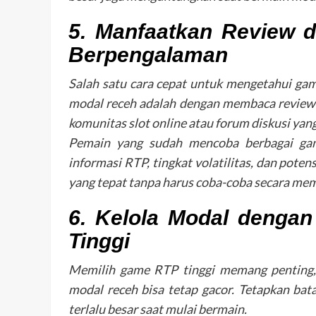
5. Manfaatkan Review 
Berpengalaman
Salah satu cara cepat untuk mengetahui gam
modal receh adalah dengan membaca review
komunitas slot online atau forum diskusi yan
Pemain yang sudah mencoba berbagai gam
informasi RTP, tingkat volatilitas, dan pot
yang tepat tanpa harus coba-coba secara mem
6. Kelola Modal dengan
Tinggi
Memilih game RTP tinggi memang penting, t
modal receh bisa tetap gacor. Tetapkan ba
terlalu besar saat mulai bermain.