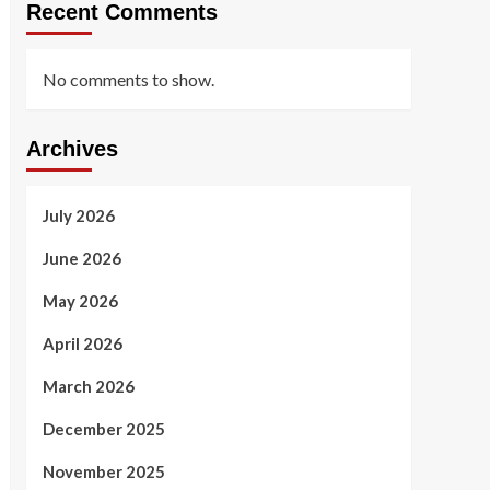
Recent Comments
No comments to show.
Archives
July 2026
June 2026
May 2026
April 2026
March 2026
December 2025
November 2025