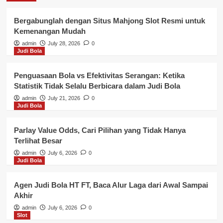
Bergabunglah dengan Situs Mahjong Slot Resmi untuk
Kemenangan Mudah
admin
July 28, 2026
0
Judi Bola
Penguasaan Bola vs Efektivitas Serangan: Ketika
Statistik Tidak Selalu Berbicara dalam Judi Bola
admin
July 21, 2026
0
Judi Bola
Parlay Value Odds, Cari Pilihan yang Tidak Hanya
Terlihat Besar
admin
July 6, 2026
0
Judi Bola
Agen Judi Bola HT FT, Baca Alur Laga dari Awal Sampai
Akhir
admin
July 6, 2026
0
Slot