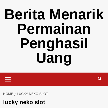
Skip
Berita Menarik
to
content
Permainan
Penghasil
Uang
Primary
Menu
HOME
LUCKY NEKO SLOT
lucky neko slot