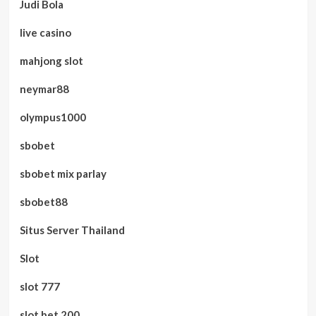
Judi Bola
live casino
mahjong slot
neymar88
olympus1000
sbobet
sbobet mix parlay
sbobet88
Situs Server Thailand
Slot
slot 777
slot bet 200