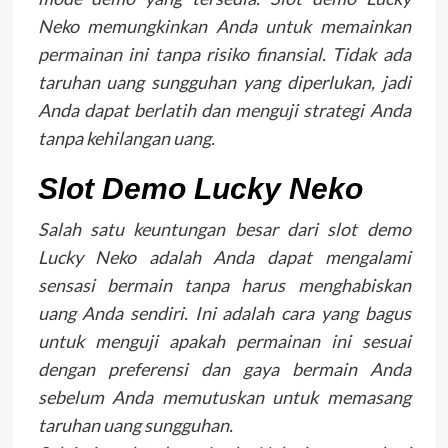
Neko memungkinkan Anda untuk memainkan
permainan ini tanpa risiko finansial. Tidak ada
taruhan uang sungguhan yang diperlukan, jadi
Anda dapat berlatih dan menguji strategi Anda
tanpa kehilangan uang.
Slot Demo Lucky Neko
Salah satu keuntungan besar dari slot demo
Lucky Neko adalah Anda dapat mengalami
sensasi bermain tanpa harus menghabiskan
uang Anda sendiri. Ini adalah cara yang bagus
untuk menguji apakah permainan ini sesuai
dengan preferensi dan gaya bermain Anda
sebelum Anda memutuskan untuk memasang
taruhan uang sungguhan.