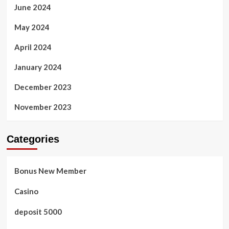
June 2024
May 2024
April 2024
January 2024
December 2023
November 2023
Categories
Bonus New Member
Casino
deposit 5000