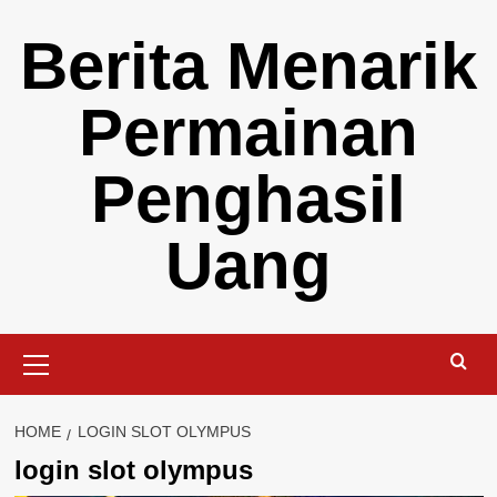
Skip
Berita Menarik
to
content
Permainan
Penghasil
Uang
Primary
Menu
HOME
LOGIN SLOT OLYMPUS
login slot olympus