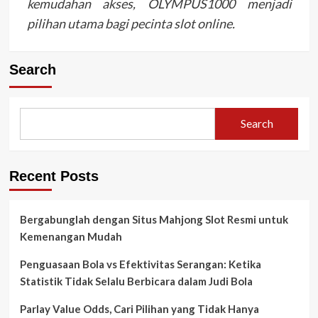
kemudahan akses, OLYMPUS1000 menjadi
pilihan utama bagi pecinta slot online.
Search
Search
Recent Posts
Bergabunglah dengan Situs Mahjong Slot Resmi untuk
Kemenangan Mudah
Penguasaan Bola vs Efektivitas Serangan: Ketika
Statistik Tidak Selalu Berbicara dalam Judi Bola
Parlay Value Odds, Cari Pilihan yang Tidak Hanya