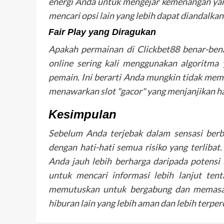
energi Anda untuk mengejar kemenangan yan
mencari opsi lain yang lebih dapat diandalkan
Fair Play yang Diragukan
Apakah permainan di Clickbet88 benar-ben
online sering kali menggunakan algoritm
pemain. Ini berarti Anda mungkin tidak mem
menawarkan slot "gacor" yang menjanjikan has
Kesimpulan
Sebelum Anda terjebak dalam sensasi berb
dengan hati-hati semua risiko yang terliba
Anda jauh lebih berharga daripada potensi 
untuk mencari informasi lebih lanjut ten
memutuskan untuk bergabung dan memasang
hiburan lain yang lebih aman dan lebih terper