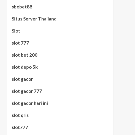
sbobet88
Situs Server Thailand
Slot
slot 777
slot bet 200
slot depo 5k
slot gacor
slot gacor 777
slot gacor hari ini
slot qris
slot777