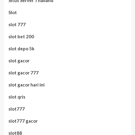
Situs Server Thailand
Slot
slot 777
slot bet 200
slot depo 5k
slot gacor
slot gacor 777
slot gacor hari ini
slot qris
slot777
slot777 gacor
slot88