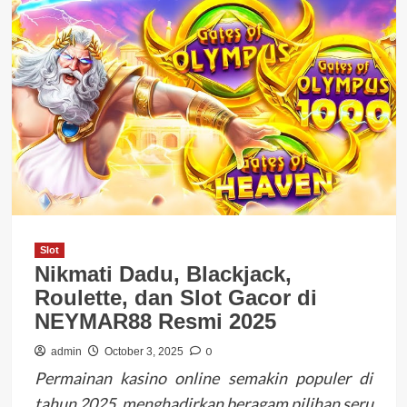
Slot
Nikmati Dadu, Blackjack,
Roulette, dan Slot Gacor di
NEYMAR88 Resmi 2025
0
admin
October 3, 2025
Permainan kasino online semakin populer di
tahun 2025, menghadirkan beragam pilihan seru