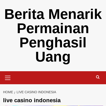
Skip
Berita Menarik
to
content
Permainan
Penghasil
Uang
Primary
Menu
HOME
LIVE CASINO INDONESIA
live casino indonesia