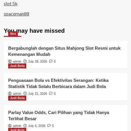
slot 5k
spaceman88
You may have missed
Slot
Bergabunglah dengan Situs Mahjong Slot Resmi untuk
Kemenangan Mudah
admin
July 28, 2026
0
Judi Bola
Penguasaan Bola vs Efektivitas Serangan: Ketika
Statistik Tidak Selalu Berbicara dalam Judi Bola
admin
July 21, 2026
0
Judi Bola
Parlay Value Odds, Cari Pilihan yang Tidak Hanya
Terlihat Besar
admin
July 6, 2026
0
Judi Bola