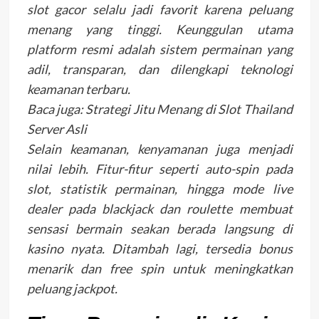
slot gacor selalu jadi favorit karena peluang
menang yang tinggi. Keunggulan utama
platform resmi adalah sistem permainan yang
adil, transparan, dan dilengkapi teknologi
keamanan terbaru.
Baca juga: Strategi Jitu Menang di Slot Thailand
Server Asli
Selain keamanan, kenyamanan juga menjadi
nilai lebih. Fitur-fitur seperti auto-spin pada
slot, statistik permainan, hingga mode live
dealer pada blackjack dan roulette membuat
sensasi bermain seakan berada langsung di
kasino nyata. Ditambah lagi, tersedia bonus
menarik dan free spin untuk meningkatkan
peluang jackpot.