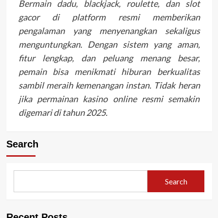
Bermain dadu, blackjack, roulette, dan slot
gacor di platform resmi memberikan
pengalaman yang menyenangkan sekaligus
menguntungkan. Dengan sistem yang aman,
fitur lengkap, dan peluang menang besar,
pemain bisa menikmati hiburan berkualitas
sambil meraih kemenangan instan. Tidak heran
jika permainan kasino online resmi semakin
digemari di tahun 2025.
Search
Search
Recent Posts