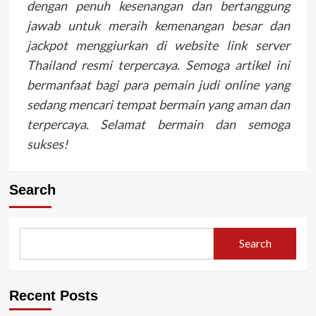
dengan penuh kesenangan dan bertanggung
jawab untuk meraih kemenangan besar dan
jackpot menggiurkan di website link server
Thailand resmi terpercaya. Semoga artikel ini
bermanfaat bagi para pemain judi online yang
sedang mencari tempat bermain yang aman dan
terpercaya. Selamat bermain dan semoga
sukses!
Search
Search
Recent Posts