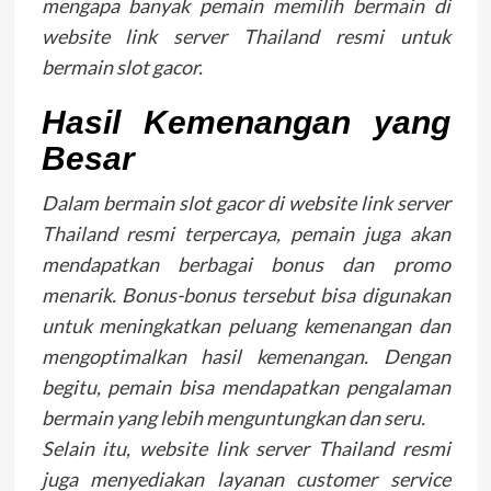
mengapa banyak pemain memilih bermain di
website link server Thailand resmi untuk
bermain slot gacor.
Hasil Kemenangan yang
Besar
Dalam bermain slot gacor di website link server
Thailand resmi terpercaya, pemain juga akan
mendapatkan berbagai bonus dan promo
menarik. Bonus-bonus tersebut bisa digunakan
untuk meningkatkan peluang kemenangan dan
mengoptimalkan hasil kemenangan. Dengan
begitu, pemain bisa mendapatkan pengalaman
bermain yang lebih menguntungkan dan seru.
Selain itu, website link server Thailand resmi
juga menyediakan layanan customer service