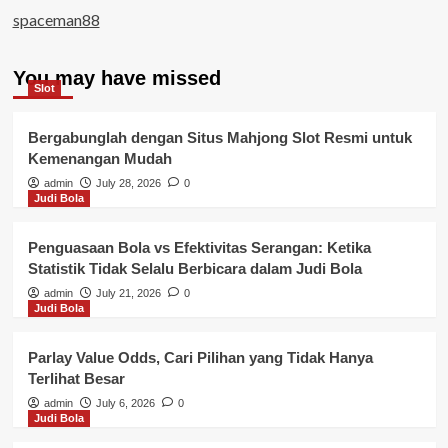
spaceman88
You may have missed
Slot
Bergabunglah dengan Situs Mahjong Slot Resmi untuk
Kemenangan Mudah
admin
July 28, 2026
0
Judi Bola
Penguasaan Bola vs Efektivitas Serangan: Ketika
Statistik Tidak Selalu Berbicara dalam Judi Bola
admin
July 21, 2026
0
Judi Bola
Parlay Value Odds, Cari Pilihan yang Tidak Hanya
Terlihat Besar
admin
July 6, 2026
0
Judi Bola