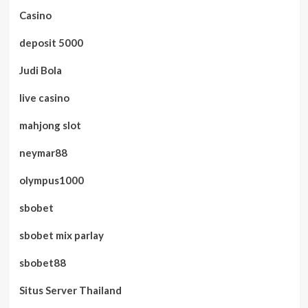
Casino
deposit 5000
Judi Bola
live casino
mahjong slot
neymar88
olympus1000
sbobet
sbobet mix parlay
sbobet88
Situs Server Thailand