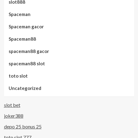
slot888
Spaceman
Spaceman gacor
Spaceman88
spaceman88 gacor
spaceman88 slot
toto slot
Uncategorized
slot bet
joker388
depo 25 bonus 25
toto slot 777