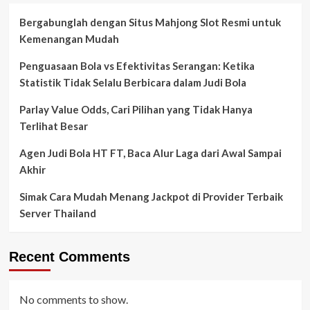
Bergabunglah dengan Situs Mahjong Slot Resmi untuk
Kemenangan Mudah
Penguasaan Bola vs Efektivitas Serangan: Ketika
Statistik Tidak Selalu Berbicara dalam Judi Bola
Parlay Value Odds, Cari Pilihan yang Tidak Hanya
Terlihat Besar
Agen Judi Bola HT FT, Baca Alur Laga dari Awal Sampai
Akhir
Simak Cara Mudah Menang Jackpot di Provider Terbaik
Server Thailand
Recent Comments
No comments to show.