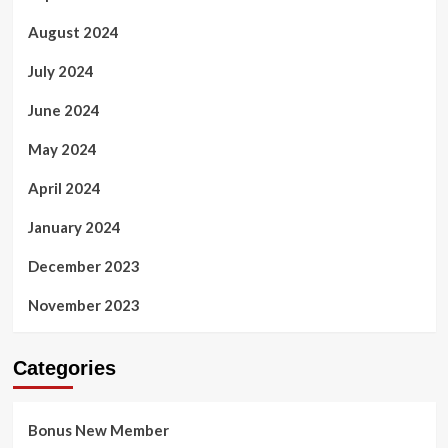
August 2024
July 2024
June 2024
May 2024
April 2024
January 2024
December 2023
November 2023
Categories
Bonus New Member