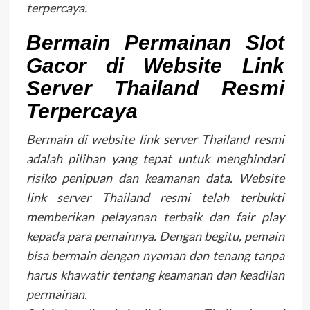
terpercaya.
Bermain Permainan Slot
Gacor di Website Link
Server Thailand Resmi
Terpercaya
Bermain di website link server Thailand resmi
adalah pilihan yang tepat untuk menghindari
risiko penipuan dan keamanan data. Website
link server Thailand resmi telah terbukti
memberikan pelayanan terbaik dan fair play
kepada para pemainnya. Dengan begitu, pemain
bisa bermain dengan nyaman dan tenang tanpa
harus khawatir tentang keamanan dan keadilan
permainan.