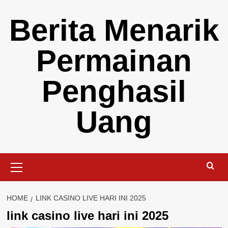
Skip
Berita Menarik
to
content
Permainan
Penghasil
Uang
Primary
Menu
HOME
LINK CASINO LIVE HARI INI 2025
link casino live hari ini 2025