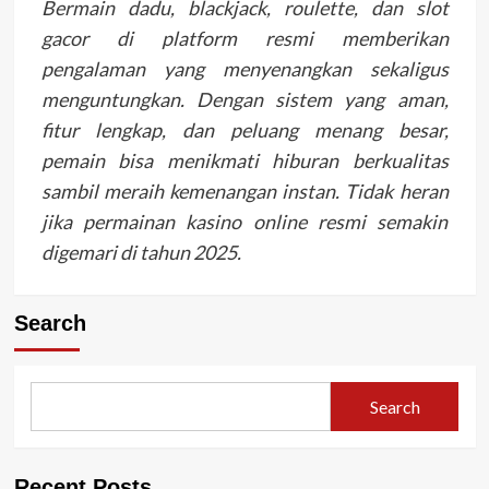
Bermain dadu, blackjack, roulette, dan slot
gacor di platform resmi memberikan
pengalaman yang menyenangkan sekaligus
menguntungkan. Dengan sistem yang aman,
fitur lengkap, dan peluang menang besar,
pemain bisa menikmati hiburan berkualitas
sambil meraih kemenangan instan. Tidak heran
jika permainan kasino online resmi semakin
digemari di tahun 2025.
Search
Search
Recent Posts