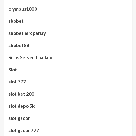
olympus1000
sbobet
sbobet mix parlay
sbobet88
Situs Server Thailand
Slot
slot 777
slot bet 200
slot depo 5k
slot gacor
slot gacor 777