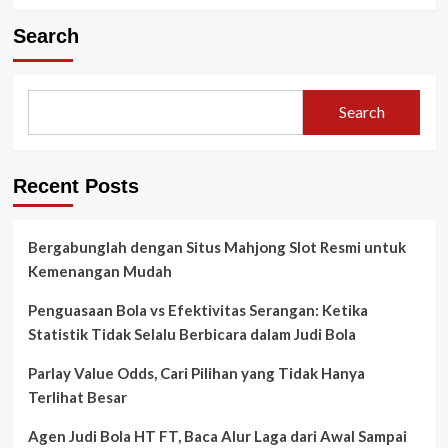
Search
Search
Recent Posts
Bergabunglah dengan Situs Mahjong Slot Resmi untuk
Kemenangan Mudah
Penguasaan Bola vs Efektivitas Serangan: Ketika
Statistik Tidak Selalu Berbicara dalam Judi Bola
Parlay Value Odds, Cari Pilihan yang Tidak Hanya
Terlihat Besar
Agen Judi Bola HT FT, Baca Alur Laga dari Awal Sampai