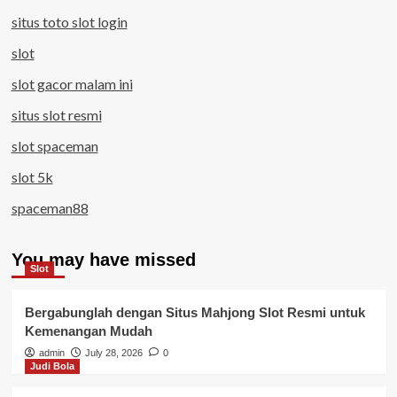
situs toto slot login
slot
slot gacor malam ini
situs slot resmi
slot spaceman
slot 5k
spaceman88
You may have missed
Slot
Bergabunglah dengan Situs Mahjong Slot Resmi untuk
Kemenangan Mudah
admin
July 28, 2026
0
Judi Bola