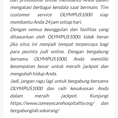
mengatasi berbagai kendala saat bermain. Tim
customer service OLYMPUS1000 siap
membantu Anda 24 jam setiap hari.
Dengan semua keunggulan dan fasilitas yang
ditawarkan oleh OLYMPUS1000, tidak heran
jika situs ini menjadi tempat terpercaya bagi
para pecinta judi online. Dengan bergabung
bersama OLYMPUS1000, Anda memiliki
kesempatan besar untuk meraih jackpot dan
mengubah hidup Anda.
Jadi, jangan ragu lagi untuk bergabung bersama
OLYMPUS1000 dan raih kesuksesan Anda
dalam meraih jackpot. Kunjungi
https://www.comeyecarehospitaltly.org/ dan
bergabunglah sekarang!