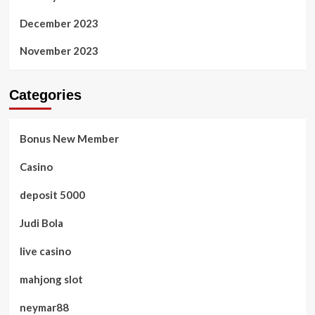
December 2023
November 2023
Categories
Bonus New Member
Casino
deposit 5000
Judi Bola
live casino
mahjong slot
neymar88