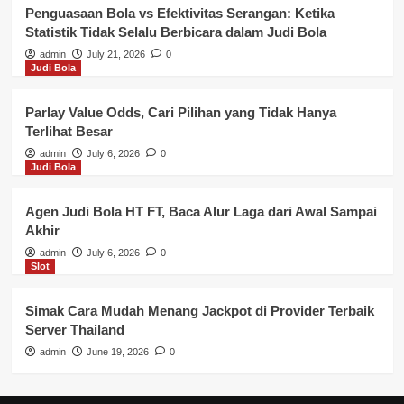
Penguasaan Bola vs Efektivitas Serangan: Ketika
Statistik Tidak Selalu Berbicara dalam Judi Bola
admin
July 21, 2026
0
Judi Bola
Parlay Value Odds, Cari Pilihan yang Tidak Hanya
Terlihat Besar
admin
July 6, 2026
0
Judi Bola
Agen Judi Bola HT FT, Baca Alur Laga dari Awal Sampai
Akhir
admin
July 6, 2026
0
Slot
Simak Cara Mudah Menang Jackpot di Provider Terbaik
Server Thailand
admin
June 19, 2026
0