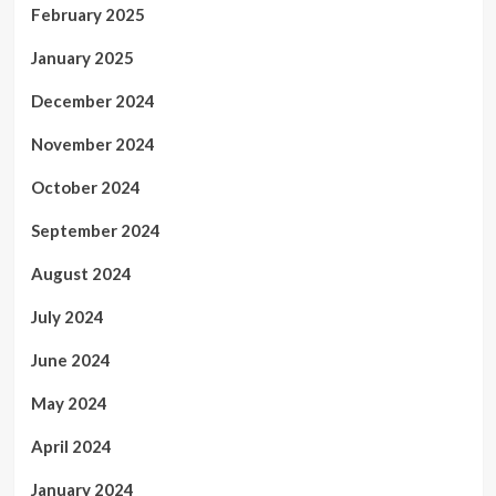
February 2025
January 2025
December 2024
November 2024
October 2024
September 2024
August 2024
July 2024
June 2024
May 2024
April 2024
January 2024