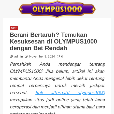
Slot
Berani Bertaruh? Temukan
Kesuksesan di OLYMPUS1000
dengan Bet Rendah
0
admin
November 9, 2024
Pernahkah Anda mendengar tentang
OLYMPUS1000? Jika belum, artikel ini akan
membantu Anda mengenal lebih dekat tentang
tempat terpercaya untuk meraih jackpot
tersebut.
link alternatif olympus1000
merupakan situs judi online yang telah lama
beroperasi dan menjadi pilihan utama bagi para
pecinta permainan slot.