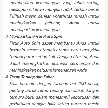
memberikan kemenangan yang lebih sering,
meskipun nilainya mungkin tidak terlalu besar.
Pilihlah mesin dengan volatilitas rendah untuk
meningkatkan peluang Anda untuk
mendapatkan kemenangan.
Manfaatkan Fitur Auto Spin
Fitur Auto Spin dapat membantu Anda untuk
bermain secara otomatis tanpa perlu mengklik
tombol putar setiap kali. Dengan fitur ini, Anda
dapat meningkatkan efisiensi permainan dan
meningkatkan peluang kemenangan Anda.
Tetap Tenang dan Sabar
Saat bermain dengan taruhan bet 200 perak,
penting untuk tetap tenang dan sabar. Jangan
terburu-buru dalam mengambil keputusan dan
perhatikan dengan baik setiap putaran mesin