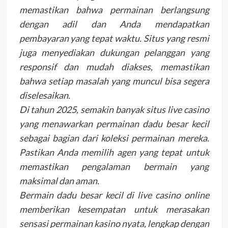
memastikan bahwa permainan berlangsung
dengan adil dan Anda mendapatkan
pembayaran yang tepat waktu. Situs yang resmi
juga menyediakan dukungan pelanggan yang
responsif dan mudah diakses, memastikan
bahwa setiap masalah yang muncul bisa segera
diselesaikan.
Di tahun 2025, semakin banyak situs live casino
yang menawarkan permainan dadu besar kecil
sebagai bagian dari koleksi permainan mereka.
Pastikan Anda memilih agen yang tepat untuk
memastikan pengalaman bermain yang
maksimal dan aman.
Bermain dadu besar kecil di live casino online
memberikan kesempatan untuk merasakan
sensasi permainan kasino nyata, lengkap dengan