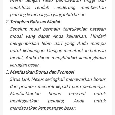
Mesin dengan rasio pembayaran tinggi dan
volatilitas rendah cenderung memberikan
peluang kemenangan yang lebih besar.
Tetapkan Batasan Modal
Sebelum mulai bermain, tentukanlah batasan
modal yang dapat Anda keluarkan. Hindari
menghabiskan lebih dari yang Anda mampu
untuk kehilangan. Dengan menetapkan batasan
modal, Anda dapat menghindari kemungkinan
kerugian besar.
Manfaatkan Bonus dan Promosi
Situs Link Nexus seringkali menawarkan bonus
dan promosi menarik kepada para pemainnya.
Manfaatkanlah bonus tersebut untuk
meningkatkan peluang Anda untuk
mendapatkan kemenangan besar.