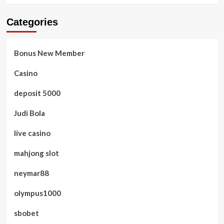
Categories
Bonus New Member
Casino
deposit 5000
Judi Bola
live casino
mahjong slot
neymar88
olympus1000
sbobet