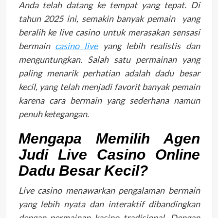
Anda telah datang ke tempat yang tepat. Di
tahun 2025 ini, semakin banyak pemain yang
beralih ke live casino untuk merasakan sensasi
bermain
casino live
yang lebih realistis dan
menguntungkan. Salah satu permainan yang
paling menarik perhatian adalah dadu besar
kecil, yang telah menjadi favorit banyak pemain
karena cara bermain yang sederhana namun
penuh ketegangan.
Mengapa Memilih Agen
Judi Live Casino Online
Dadu Besar Kecil?
Live casino menawarkan pengalaman bermain
yang lebih nyata dan interaktif dibandingkan
dengan permainan kasino tradisional. Dengan