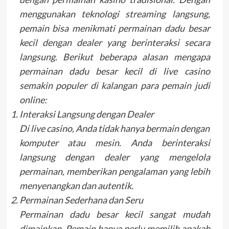
menggunakan teknologi streaming langsung,
pemain bisa menikmati permainan dadu besar
kecil dengan dealer yang berinteraksi secara
langsung. Berikut beberapa alasan mengapa
permainan dadu besar kecil di live casino
semakin populer di kalangan para pemain judi
online:
Interaksi Langsung dengan Dealer
Di live casino, Anda tidak hanya bermain dengan
komputer atau mesin. Anda berinteraksi
langsung dengan dealer yang mengelola
permainan, memberikan pengalaman yang lebih
menyenangkan dan autentik.
Permainan Sederhana dan Seru
Permainan dadu besar kecil sangat mudah
dimainkan. Pemain hanya perlu memilih apakah