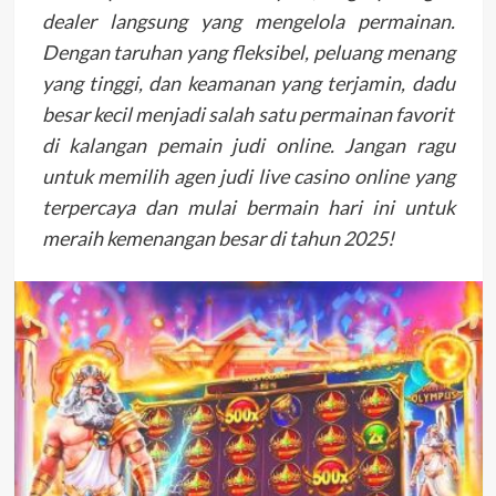
dealer langsung yang mengelola permainan.
Dengan taruhan yang fleksibel, peluang menang
yang tinggi, dan keamanan yang terjamin, dadu
besar kecil menjadi salah satu permainan favorit
di kalangan pemain judi online. Jangan ragu
untuk memilih agen judi live casino online yang
terpercaya dan mulai bermain hari ini untuk
meraih kemenangan besar di tahun 2025!