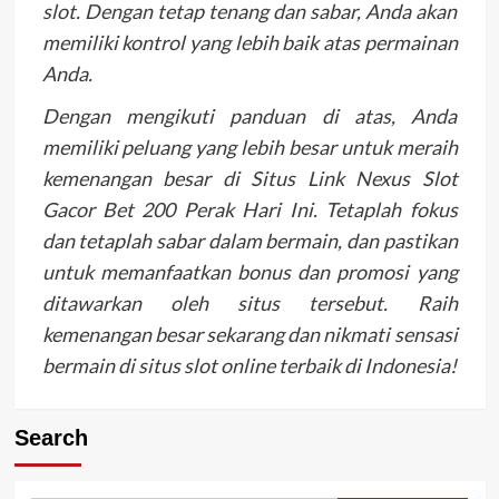
slot. Dengan tetap tenang dan sabar, Anda akan
memiliki kontrol yang lebih baik atas permainan
Anda.
Dengan mengikuti panduan di atas, Anda
memiliki peluang yang lebih besar untuk meraih
kemenangan besar di Situs Link Nexus Slot
Gacor Bet 200 Perak Hari Ini. Tetaplah fokus
dan tetaplah sabar dalam bermain, dan pastikan
untuk memanfaatkan bonus dan promosi yang
ditawarkan oleh situs tersebut. Raih
kemenangan besar sekarang dan nikmati sensasi
bermain di situs slot online terbaik di Indonesia!
Search