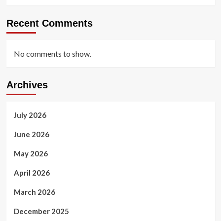
Recent Comments
No comments to show.
Archives
July 2026
June 2026
May 2026
April 2026
March 2026
December 2025