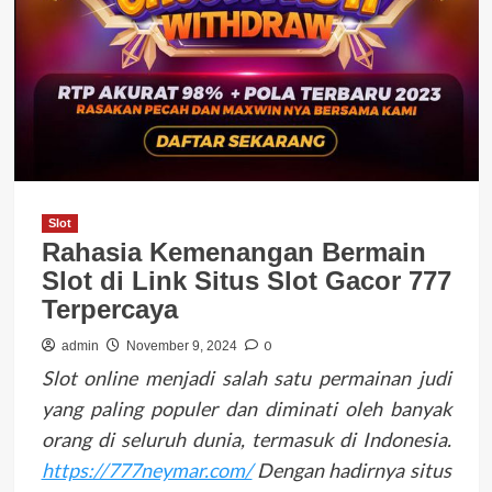
Slot
Rahasia Kemenangan Bermain
Slot di Link Situs Slot Gacor 777
Terpercaya
0
admin
November 9, 2024
Slot online menjadi salah satu permainan judi
yang paling populer dan diminati oleh banyak
orang di seluruh dunia, termasuk di Indonesia.
https://777neymar.com/
Dengan hadirnya situs