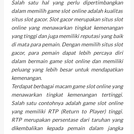
Salah satu hal yang perlu dipertimbangkan
dalam memilih game slot online adalah kualitas
situs slot gacor. Slot gacor merupakan situs slot
online yang menawarkan tingkat kemenangan
yang tinggi dan juga memiliki reputasi yang baik
di mata para pemain. Dengan memilih situs slot
gacor, para pemain dapat lebih percaya diri
dalam bermain game slot online dan memiliki
peluang yang lebih besar untuk mendapatkan
kemenangan.
Terdapat berbagai macam game slot online yang
menawarkan tingkat kemenangan tertinggi.
Salah satu contohnya adalah game slot online
yang memiliki RTP (Return to Player) tinggi.
RTP merupakan persentase dari taruhan yang
dikembalikan kepada pemain dalam jangka