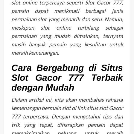
slot online terpercaya seperti Slot Gacor 777,
pemain dapat menikmati berbagai jenis
permainan slot yang menarik dan seru. Namun,
meskipun slot online terbilang sebagai
permainan yang mudah dimainkan, ternyata
masih banyak pemain yang kesulitan untuk
meraih kemenangan.
Cara Bergabung di Situs
Slot Gacor 777 Terbaik
dengan Mudah
Dalam artikel ini, kita akan membahas rahasia
kemenangan bermain slot di link situs slot Gacor
777 terpercaya. Dengan mengetahui tips dan
trik yang tepat, diharapkan pemain dapat
memaksimalkan peluang untuk meraih