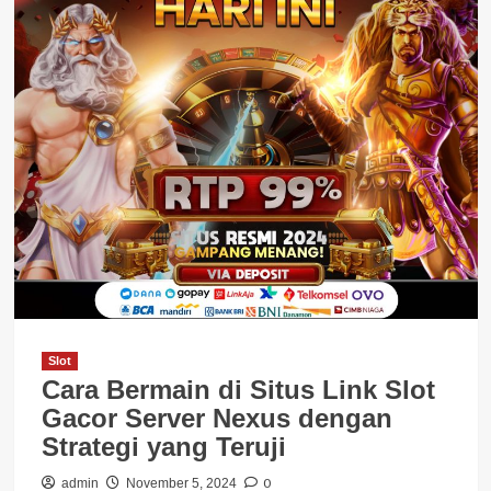
Slot
Cara Bermain di Situs Link Slot
Gacor Server Nexus dengan
Strategi yang Teruji
0
admin
November 5, 2024