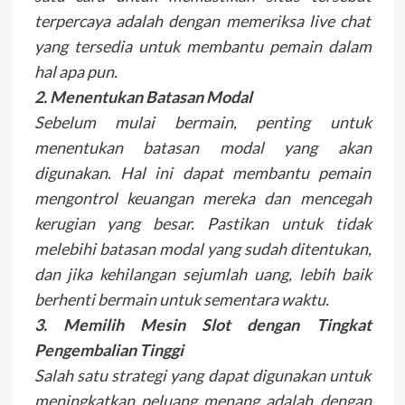
terpercaya adalah dengan memeriksa live chat
yang tersedia untuk membantu pemain dalam
hal apa pun.
2. Menentukan Batasan Modal
Sebelum mulai bermain, penting untuk
menentukan batasan modal yang akan
digunakan. Hal ini dapat membantu pemain
mengontrol keuangan mereka dan mencegah
kerugian yang besar. Pastikan untuk tidak
melebihi batasan modal yang sudah ditentukan,
dan jika kehilangan sejumlah uang, lebih baik
berhenti bermain untuk sementara waktu.
3. Memilih Mesin Slot dengan Tingkat
Pengembalian Tinggi
Salah satu strategi yang dapat digunakan untuk
meningkatkan peluang menang adalah dengan