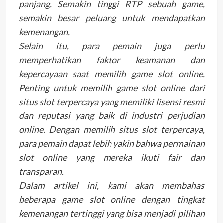
panjang. Semakin tinggi RTP sebuah game,
semakin besar peluang untuk mendapatkan
kemenangan.
Selain itu, para pemain juga perlu
memperhatikan faktor keamanan dan
kepercayaan saat memilih game slot online.
Penting untuk memilih game slot online dari
situs slot terpercaya yang memiliki lisensi resmi
dan reputasi yang baik di industri perjudian
online. Dengan memilih situs slot terpercaya,
para pemain dapat lebih yakin bahwa permainan
slot online yang mereka ikuti fair dan
transparan.
Dalam artikel ini, kami akan membahas
beberapa game slot online dengan tingkat
kemenangan tertinggi yang bisa menjadi pilihan