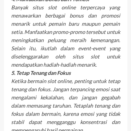
Banyak situs slot online terpercaya yang
menawarkan berbagai bonus dan promosi
menarik untuk pemain baru maupun pemain
setia. Manfaatkan promo-promo tersebut untuk
meningkatkan peluang meraih kemenangan.
Selain itu, ikutlah dalam event-event yang
diselenggarakan oleh situs slot untuk
mendapatkan hadiah-hadiah menarik.
5. Tetap Tenang dan Fokus
Ketika bermain slot online, penting untuk tetap
tenang dan fokus. Jangan terpancing emosi saat
mengalami kekalahan, dan jangan gegabah
dalam memasang taruhan. Tetaplah tenang dan
fokus dalam bermain, karena emosi yang tidak
stabil dapat mengganggu konsentrasi dan
mempengaruhi hasil permainan.