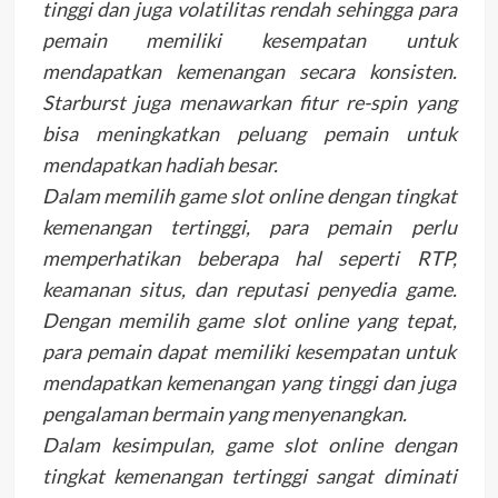
tinggi dan juga volatilitas rendah sehingga para
pemain memiliki kesempatan untuk
mendapatkan kemenangan secara konsisten.
Starburst juga menawarkan fitur re-spin yang
bisa meningkatkan peluang pemain untuk
mendapatkan hadiah besar.
Dalam memilih game slot online dengan tingkat
kemenangan tertinggi, para pemain perlu
memperhatikan beberapa hal seperti RTP,
keamanan situs, dan reputasi penyedia game.
Dengan memilih game slot online yang tepat,
para pemain dapat memiliki kesempatan untuk
mendapatkan kemenangan yang tinggi dan juga
pengalaman bermain yang menyenangkan.
Dalam kesimpulan, game slot online dengan
tingkat kemenangan tertinggi sangat diminati