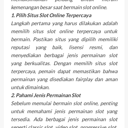
kemenangan besar saat bermain slot online.
1. Pilih Situs Slot Online Terpercaya
Langkah pertama yang harus dilakukan adalah
memilih situs slot online terpercaya untuk
bermain. Pastikan situs yang dipilih memiliki
reputasi yang baik, lisensi resmi, dan
menyediakan berbagai jenis permainan slot
yang berkualitas. Dengan memilih situs slot
terpercaya, pemain dapat memastikan bahwa
permainan yang disediakan fairplay dan aman
untuk dimainkan.
2. Pahami Jenis Permainan Slot
Sebelum memulai bermain slot online, penting
untuk memahami jenis permainan slot yang
tersedia. Ada berbagai jenis permainan slot
seperti classic slot, video slot, progressive slot,