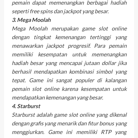
pemain dapat memenangkan berbagai hadiah
seperti free spins dan jackpot yang besar.
3. Mega Moolah
Mega Moolah merupakan game slot online
dengan tingkat kemenangan tertinggi yang
menawarkan jackpot progresif. Para pemain
memiliki kesempatan untuk memenangkan
hadiah besar yang mencapai jutaan dollar jika
berhasil mendapatkan kombinasi simbol yang
tepat. Game ini sangat populer di kalangan
pemain slot online karena kesempatan untuk
mendapatkan kemenangan yang besar.
4. Starburst
Starburst adalah game slot online yang dikenal
dengan grafis yang menarik dan fitur bonus yang
menggiurkan. Game ini memiliki RTP yang